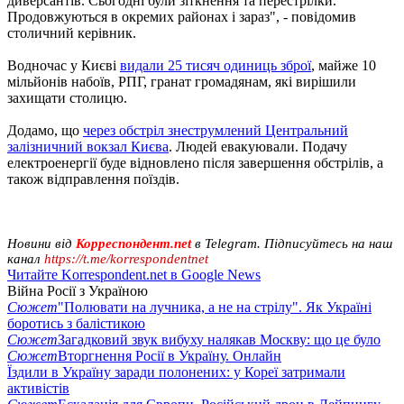
диверсантів. Сьогодні були зіткнення та перестрілки.
Продовжуються в окремих районах і зараз", - повідомив
столичний керівник.
Водночас у Києві
видали 25 тисяч одиниць зброї
, майже 10
мільйонів набоїв, РПГ, гранат громадянам, які вирішили
захищати столицю.
Додамо, що
через обстріл знеструмлений Центральний
залізничний вокзал Києва
. Людей евакуювали. Подачу
електроенергії буде відновлено після завершення обстрілів, а
також відправлення поїздів.
Новини від
Корреспондент.net
в Telegram. Підписуйтесь на наш
канал
https://t.me/korrespondentnet
Читайте Korrespondent.net в Google News
Війна Росії з Україною
Сюжет
"Полювати на лучника, а не на стрілу". Як Україні
боротись з балістикою
Сюжет
Загадковий звук вибуху налякав Москву: що це було
Сюжет
Вторгнення Росії в Україну. Онлайн
Їздили в Україну заради полонених: у Кореї затримали
активістів