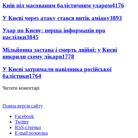
Київ під масованим балістичним ударом
4176
У Києві через атаку стався витік аміаку
3893
Удар по Києву: перша інформація про
наслідки
3845
Мільйонна застава і смерть двійні: у Києві
викрили схему лікаря
1778
У Києві затримали навідника російської
балістики
1764
Читати коментарі
Повна версія сайту
Facebook
Twitter
RSS-стрічки
E-mail розсилка