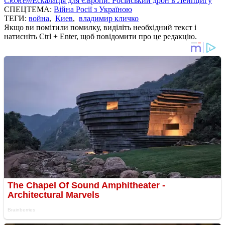
Сюжет
Ескалація для Європи. Російський дрон в Лейпцигу
СПЕЦТЕМА:
Війна Росії з Україною
ТЕГИ:
война
,
Киев
,
владимир кличко
Якщо ви помітили помилку, виділіть необхідний текст і
натисніть Ctrl + Enter, щоб повідомити про це редакцію.