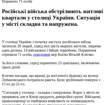
Поранено 71 особу
Російські війська обстрілюють житлові
квартали у столиці України. Ситуація
у місті складна та напружена.
У столиці України з початку наступу російських військ
загинули 20 людей, серед них шість мирних жителів, зокрема
одна дитина, 14 військових і бійців терробони. Поранення
отримала 71 особа,
повідомив
мер Києва Віталій Кличко.
За його словами, серед поранених 25 цивільних, включаючи
трьох дітей.
Кличко нагадав, що вранці до житлового будинку на вулиці
Лобановського потрапила ракета. Були зруйновані поверхи з
17-го до 21-го.
"Ситуація у столиці – складна і напружена. Ворог у місто не
прорвався, але в Києві орудують диверсійні групи. Військові,
правоохоронці та терборона виявляють та знешкоджують