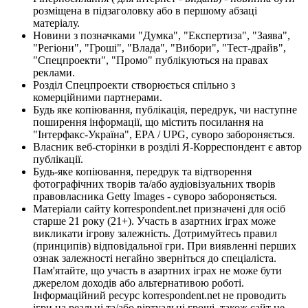
розміщена в підзаголовку або в першому абзаці
матеріалу.
Новини з позначками "Думка", "Експертиза", "Заява",
"Регіони", "Гроші", "Влада", "Вибори", "Тест-драйв",
"Спецпроекти", "Промо" публікуються на правах
реклами.
Розділ Спецпроекти створюється спільно з
комерційними партнерами.
Будь яке копіювання, публікація, передрук, чи наступне
поширення інформації, що містить посилання на
"Інтерфакс-Україна", EPA / UPG, суворо забороняється.
Власник веб-сторінки в розділі Я-Корреспондент є автор
публікації.
Будь-яке копіювання, передрук та відтворення
фотографічних творів та/або аудіовізуальних творів
правовласника Getty Images - суворо забороняється.
Матеріали сайту korrespondent.net призначені для осіб
старше 21 року (21+). Участь в азартних іграх може
викликати ігрову залежність. Дотримуйтесь правил
(принципів) відповідальної гри. При виявленні перших
ознак залежності негайно зверніться до спеціаліста.
Пам'ятайте, що участь в азартних іграх не може бути
джерелом доходів або альтернативою роботі.
Інформаційний ресурс korrespondent.net не проводить
ігри на реальні та/або віртуальні гроші, також сайт не