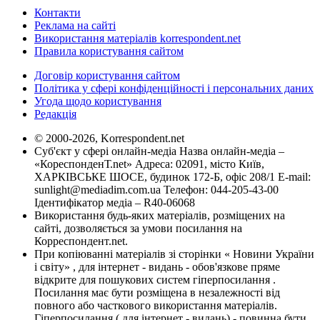
Контакти
Реклама на сайті
Використання матеріалів korrespondent.net
Правила користування сайтом
Договір користування сайтом
Політика у сфері конфіденційності і персональних даних
Угода щодо користування
Редакція
© 2000-2026, Korrespondent.net
Суб'єкт у сфері онлайн-медіа Назва онлайн-медіа –
«КореспонденТ.net» Адреса: 02091, місто Київ,
ХАРКІВСЬКЕ ШОСЕ, будинок 172-Б, офіс 208/1 E-mail:
sunlight@mediadim.com.ua
Телефон: 044-205-43-00
Ідентифікатор медіа – R40-06068
Використання будь-яких матеріалів, розміщених на
сайті, дозволяється за умови посилання на
Корреспондент.net.
При копіюванні матеріалів зі сторінки « Новини України
і світу» , для інтернет - видань - обов'язкове пряме
відкрите для пошукових систем гіперпосилання .
Посилання має бути розміщена в незалежності від
повного або часткового використання матеріалів.
Гіперпосилання ( для інтернет - видань) - повинна бути