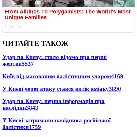
ЧИТАЙТЕ ТАКОЖ
Удар по Києву: стало відомо про перші
жертви
5537
Київ під масованим балістичним ударом
4169
У Києві через атаку стався витік аміаку
3890
Удар по Києву: перша інформація про
наслідки
3843
У Києві затримали навідника російської
балістики
1759