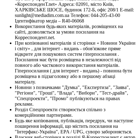
«КореспонденТ.net» Адреса: 02091, місто Київ,
ХАРКІВСЬКЕ ШОСЕ, будинок 172-Б, офіс 208/1 E-mail:
sunlight@mediadim.com.ua
Телефон: 044-205-43-00
Ідентифікатор медіа – R40-06068
Використання будь-яких матеріалів, розміщених на
сайті, дозволяється за умови посилання на
Корреспондент.net.
При копіюванні матеріалів зі сторінки « Новини України
і світу» , для інтернет - видань - обов'язкове пряме
відкрите для пошукових систем гіперпосилання .
Посилання має бути розміщена в незалежності від
повного або часткового використання матеріалів.
Гіперпосилання ( для інтернет - видань) - повинна бути
розміщена в підзаголовку або в першому абзаці
матеріалу.
Новини з позначками "Думка", "Експертиза", "Заява",
"Регіони", "Гроші", "Влада", "Вибори", "Тест-драйв",
"Спецпроекти", "Промо" публікуються на правах
реклами.
Розділ Спецпроекти створюється спільно з
комерційними партнерами.
Будь яке копіювання, публікація, передрук, чи наступне
поширення інформації, що містить посилання на
"Інтерфакс-Україна", EPA / UPG, суворо забороняється.
Власник веб-сторінки в розділі Я-Корреспондент є автор