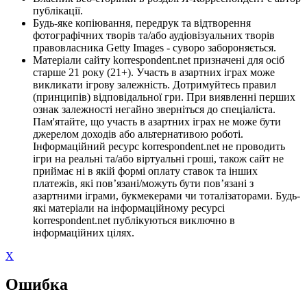
публікації.
Будь-яке копіювання, передрук та відтворення
фотографічних творів та/або аудіовізуальних творів
правовласника Getty Images - суворо забороняється.
Матеріали сайту korrespondent.net призначені для осіб
старше 21 року (21+). Участь в азартних іграх може
викликати ігрову залежність. Дотримуйтесь правил
(принципів) відповідальної гри. При виявленні перших
ознак залежності негайно зверніться до спеціаліста.
Пам'ятайте, що участь в азартних іграх не може бути
джерелом доходів або альтернативою роботі.
Інформаційний ресурс korrespondent.net не проводить
ігри на реальні та/або віртуальні гроші, також сайт не
приймає ні в якій формі оплату ставок та інших
платежів, які пов’язані/можуть бути пов’язані з
азартними іграми, букмекерами чи тоталізаторами. Будь-
які матеріали на інформаційному ресурсі
korrespondent.net публікуються виключно в
інформаційних цілях.
X
Ошибка