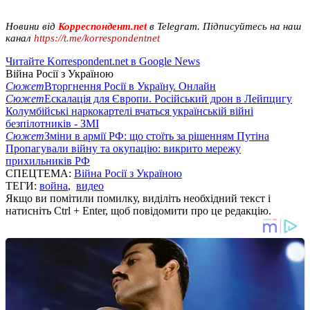
Новини від
Корреспондент.net
в Telegram. Підписуйтесь на наш
канал
https://t.me/korrespondentnet
Читайте Korrespondent.net в Google News
Війна Росії з Україною
Сюжет
Вторгнення Росії в Україну. Онлайн
Сюжет
Ескалація для Європи. Російський дрон в Лейпцигу
Колумбійські наркокартелі вчаться українській війні
безпілотників - ЗМІ
Сюжет
Зміни в армії РФ: що стоїть за рішенням Путіна
Пропагували війну та окупацію: викрито мережу
прихильників РФ
СПЕЦТЕМА:
Війна Росії з Україною
ТЕГИ:
война
,
видео
Якщо ви помітили помилку, виділіть необхідний текст і
натисніть Ctrl + Enter, щоб повідомити про це редакцію.