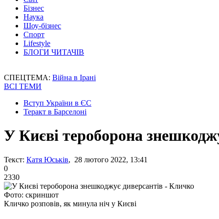
Бізнес
Наука
Шоу-бізнес
Спорт
Lifestyle
БЛОГИ ЧИТАЧІВ
СПЕЦТЕМА:
Війна в Ірані
ВСІ ТЕМИ
Вступ України в ЄС
Теракт в Барселоні
У Києві тероборона знешкоджу
Текст:
Катя Юськів
, 28 лютого 2022, 13:41
0
2330
Фото: скриншот
Кличко розповів, як минула ніч у Києві