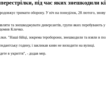
 перестрілки, під час яких знешкодили к
одовжує тримати оборону. У ніч на понеділок, 28 лютого, знову
вляти та знешкоджувати диверсантів, групи яких перебувають у м
відомив Кличко.
ілки. "Наші бійці, зокрема тероборони, знешкодили та взяли в по
ндантську годину, і закликав киян не виходити на вулиці.
ете в укриття", - додав мер.