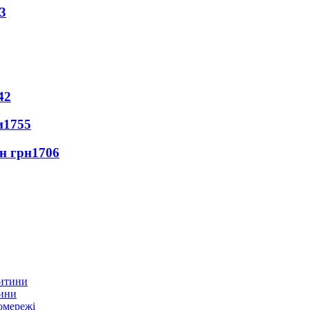
3
42
и
1755
лн грн
1706
тини
омережі