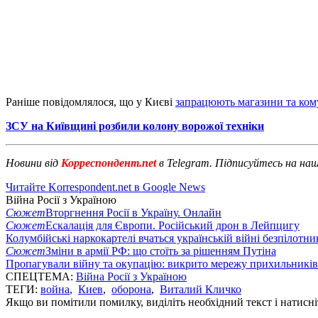
Раніше повідомлялося, що у Києві
запрацюють магазини та ком
ЗСУ на Київщині розбили колону ворожої техніки
Новини від
Корреспондент.net
в Telegram. Підписуйтесь на на
Читайте Korrespondent.net в Google News
Війна Росії з Україною
Сюжет
Вторгнення Росії в Україну. Онлайн
Сюжет
Ескалація для Європи. Російський дрон в Лейпцигу
Колумбійські наркокартелі вчаться українській війні безпілотни
Сюжет
Зміни в армії РФ: що стоїть за рішенням Путіна
Пропагували війну та окупацію: викрито мережу прихильникі
СПЕЦТЕМА:
Війна Росії з Україною
ТЕГИ:
война
,
Киев
,
оборона
,
Виталий Кличко
Якщо ви помітили помилку, виділіть необхідний текст і натисніт