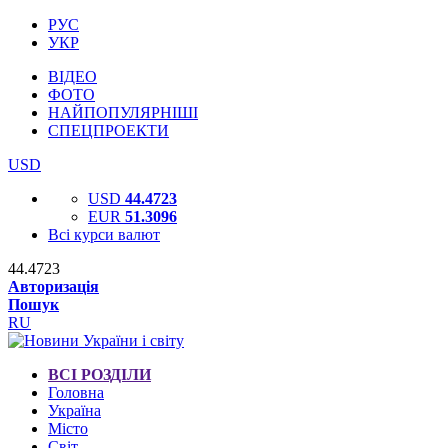
РУС
УКР
ВІДЕО
ФОТО
НАЙПОПУЛЯРНІШІ
СПЕЦПРОЕКТИ
USD
USD
44.4723
EUR
51.3096
Всі курси валют
44.4723
Авторизація
Пошук
RU
ВСІ РОЗДІЛИ
Головна
Україна
Місто
Світ