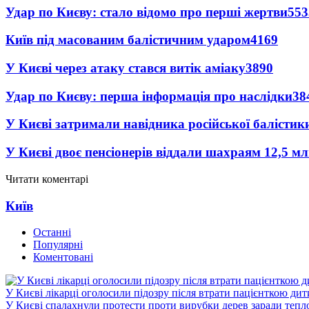
Удар по Києву: стало відомо про перші жертви
553
Київ під масованим балістичним ударом
4169
У Києві через атаку стався витік аміаку
3890
Удар по Києву: перша інформація про наслідки
38
У Києві затримали навідника російської балістик
У Києві двоє пенсіонерів віддали шахраям 12,5 м
Читати коментарі
Київ
Останні
Популярні
Коментовані
У Києві лікарці оголосили підозру після втрати пацієнткою ди
У Києві спалахнули протести проти вирубки дерев заради тепл