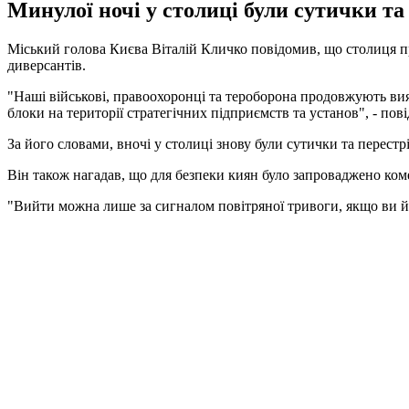
Минулої ночі у столиці були сутички та
Міський голова Києва Віталій Кличко повідомив, що столиця пр
диверсантів.
"Наші військові, правоохоронці та тероборона продовжують вия
блоки на території стратегічних підприємств та установ", - по
За його словами, вночі у столиці знову були сутички та перестр
Він також нагадав, що для безпеки киян було запроваджено коме
"Вийти можна лише за сигналом повітряної тривоги, якщо ви йд