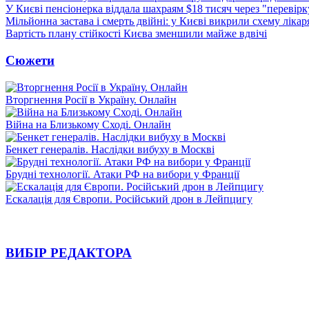
У Києві пенсіонерка віддала шахраям $18 тисяч через "перевір
Мільйонна застава і смерть двійні: у Києві викрили схему лікар
Вартість плану стійкості Києва зменшили майже вдвічі
Сюжети
Вторгнення Росії в Україну. Онлайн
Війна на Близькому Сході. Онлайн
Бенкет генералів. Наслідки вибуху в Москві
Брудні технології. Атаки РФ на вибори у Франції
Ескалація для Європи. Російський дрон в Лейпцигу
ВИБІР РЕДАКТОРА