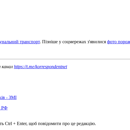
унальний транспорт
. Пізніше у соцмережах з'явилися
фото порож
ш канал
https://t.me/korrespondentnet
ків - ЗМІ
в РФ
ь Ctrl + Enter, щоб повідомити про це редакцію.