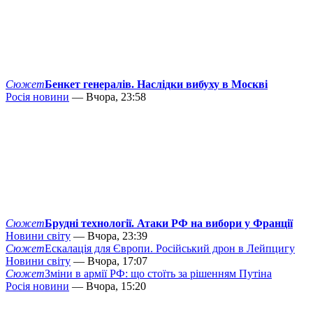
Сюжет
Бенкет генералів. Наслідки вибуху в Москві
Росія новини
— Вчора, 23:58
Сюжет
Брудні технології. Атаки РФ на вибори у Франції
Новини світу
— Вчора, 23:39
Сюжет
Ескалація для Європи. Російський дрон в Лейпцигу
Новини світу
— Вчора, 17:07
Сюжет
Зміни в армії РФ: що стоїть за рішенням Путіна
Росія новини
— Вчора, 15:20