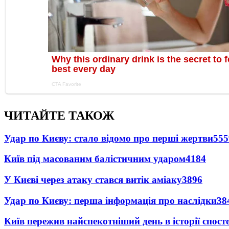
ЧИТАЙТЕ ТАКОЖ
Удар по Києву: стало відомо про перші жертви
555
Київ під масованим балістичним ударом
4184
У Києві через атаку стався витік аміаку
3896
Удар по Києву: перша інформація про наслідки
38
Київ пережив найспекотніший день в історії спост