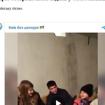
аїнську пісню.