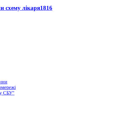
ли схему лікаря
1816
тини
омережі
ку СБУ"