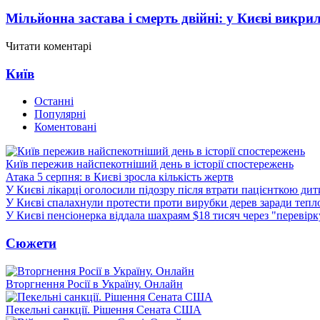
Мільйонна застава і смерть двійні: у Києві викри
Читати коментарі
Київ
Останні
Популярні
Коментовані
Київ пережив найспекотніший день в історії спостережень
Атака 5 серпня: в Києві зросла кількість жертв
У Києві лікарці оголосили підозру після втрати пацієнткою ди
У Києві спалахнули протести проти вирубки дерев заради тепл
У Києві пенсіонерка віддала шахраям $18 тисяч через "перевір
Сюжети
Вторгнення Росії в Україну. Онлайн
Пекельні санкції. Рішення Сената США