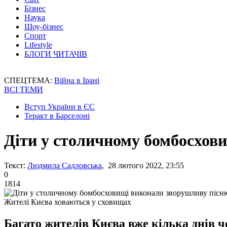
Бізнес
Наука
Шоу-бізнес
Спорт
Lifestyle
БЛОГИ ЧИТАЧІВ
СПЕЦТЕМА:
Війна в Ірані
ВСІ ТЕМИ
Вступ України в ЄС
Теракт в Барселоні
Діти у столичному бомбосхов
Текст:
Людмила Садловська
, 28 лютого 2022, 23:55
0
1814
Жителі Києва ховаються у сховищах
Багато жителів Києва вже кілька днів ч