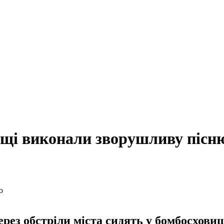
ищі виконали зворушливу пісн
ерез обстріли міста сидять у бомбосхови