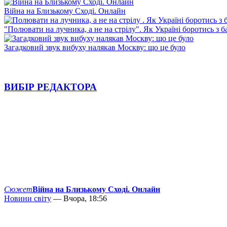
Війна на Близькому Сході. Онлайн
"Полювати на лучника, а не на стрілу". Як Україні боротись з 
Загадковий звук вибуху налякав Москву: що це було
ВИБІР РЕДАКТОРА
Сюжет
Війна на Близькому Сході. Онлайн
Новини світу
— Вчора, 18:56