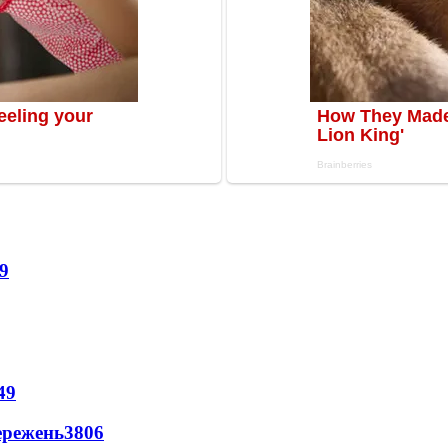
9
49
ережень
3806