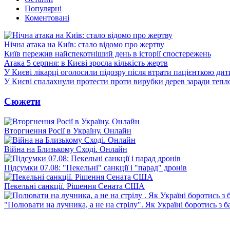
Популярні
Коментовані
Нічна атака на Київ: стало відомо про жертву
Київ пережив найспекотніший день в історії спостережень
Атака 5 серпня: в Києві зросла кількість жертв
У Києві лікарці оголосили підозру після втрати пацієнткою ди
У Києві спалахнули протести проти вирубки дерев заради тепл
Сюжети
Вторгнення Росії в Україну. Онлайн
Війна на Близькому Сході. Онлайн
Підсумки 07.08: "Пекельні" санкції і "парад" дронів
Пекельні санкції. Рішення Сената США
"Полювати на лучника, а не на стрілу". Як Україні боротись з 