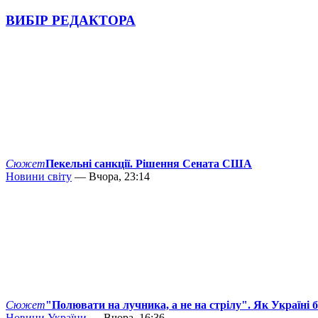
ВИБІР РЕДАКТОРА
Сюжет
Пекельні санкції. Рішення Сената США
Новини світу
— Вчора, 23:14
Сюжет
"Полювати на лучника, а не на стрілу". Як Україні 
Новини України
— Вчора, 16:36