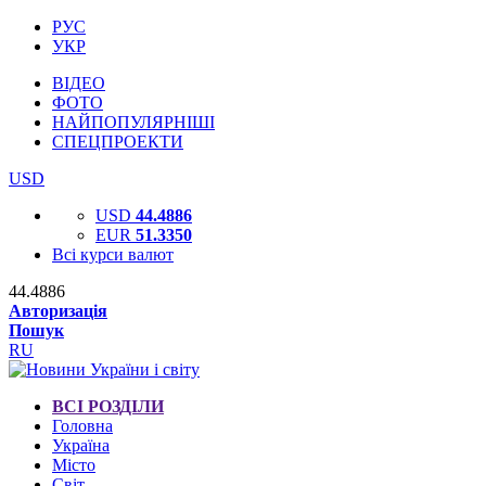
РУС
УКР
ВІДЕО
ФОТО
НАЙПОПУЛЯРНІШІ
СПЕЦПРОЕКТИ
USD
USD
44.4886
EUR
51.3350
Всі курси валют
44.4886
Авторизація
Пошук
RU
ВСІ РОЗДІЛИ
Головна
Україна
Місто
Світ