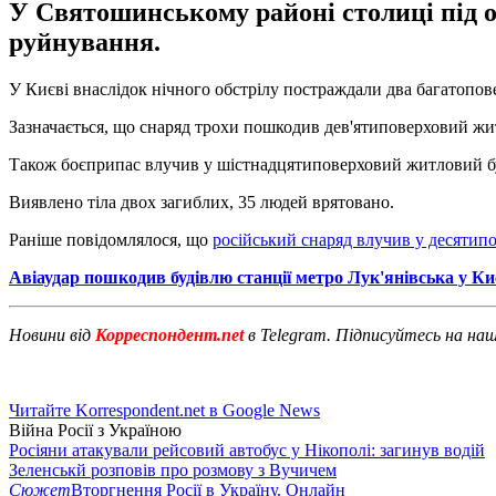
У Святошинському районі столиці під о
руйнування.
У Києві внаслідок нічного обстрілу постраждали два багатопо
Зазначається, що снаряд трохи пошкодив дев'ятиповерховий жит
Також боєприпас влучив у шістнадцятиповерховий житловий бу
Виявлено тіла двох загиблих, 35 людей врятовано.
Раніше повідомлялося, що
російський снаряд влучив у десятип
Авіаудар пошкодив будівлю станції метро Лук'янівська у Ки
Новини від
Корреспондент.net
в Telegram. Підписуйтесь на на
Читайте Korrespondent.net в Google News
Війна Росії з Україною
Росіяни атакували рейсовий автобус у Нікополі: загинув водій
Зеленськй розповів про розмову з Вучичем
Сюжет
Вторгнення Росії в Україну. Онлайн