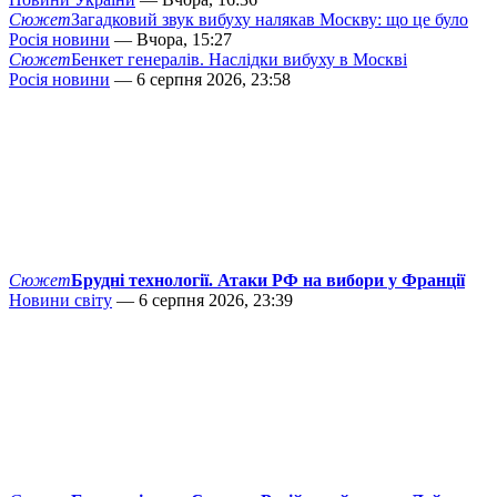
Сюжет
Загадковий звук вибуху налякав Москву: що це було
Росія новини
— Вчора, 15:27
Сюжет
Бенкет генералів. Наслідки вибуху в Москві
Росія новини
— 6 серпня 2026, 23:58
Сюжет
Брудні технології. Атаки РФ на вибори у Франції
Новини світу
— 6 серпня 2026, 23:39