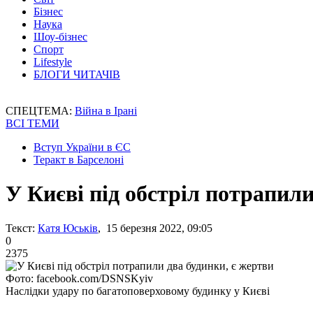
Бізнес
Наука
Шоу-бізнес
Спорт
Lifestyle
БЛОГИ ЧИТАЧІВ
СПЕЦТЕМА:
Війна в Ірані
ВСІ ТЕМИ
Вступ України в ЄС
Теракт в Барселоні
У Києві під обстріл потрапили
Текст:
Катя Юськів
, 15 березня 2022, 09:05
0
2375
Фото: facebook.com/DSNSKyiv
Наслідки удару по багатоповерховому будинку у Києві