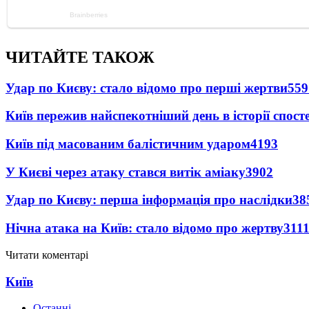
ЧИТАЙТЕ ТАКОЖ
Удар по Києву: стало відомо про перші жертви
559
Київ пережив найспекотніший день в історії спост
Київ під масованим балістичним ударом
4193
У Києві через атаку стався витік аміаку
3902
Удар по Києву: перша інформація про наслідки
38
Нічна атака на Київ: стало відомо про жертву
311
Читати коментарі
Київ
Останні