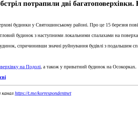
бстріл потрапили дві багатоповерхівки.
верхові будинки у Святошинському районі. Про це 15 березня по
ловий будинок з наступними локальними спалахами на поверхах, 
динок, спричинивши значні руйнування будівлі з подальшим спа
оверхівку на Подолі
, а також у приватний будинок на Осокорках.
єві
ш канал
https://t.me/korrespondentnet