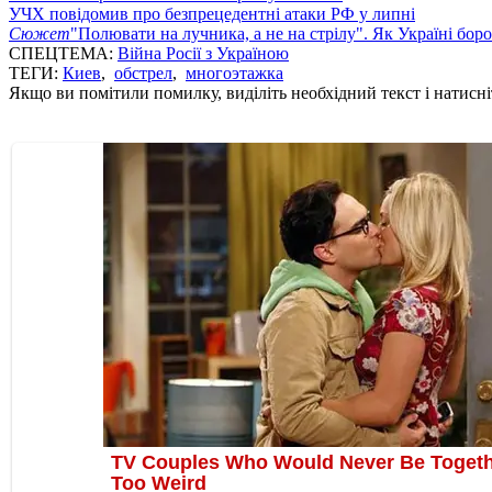
УЧХ повідомив про безпрецедентні атаки РФ у липні
Сюжет
"Полювати на лучника, а не на стрілу". Як Україні бор
СПЕЦТЕМА:
Війна Росії з Україною
ТЕГИ:
Киев
,
обстрел
,
многоэтажка
Якщо ви помітили помилку, виділіть необхідний текст і натисніт