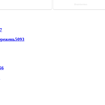
7
ережень
5093
56
1