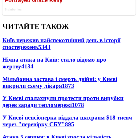
ЧИТАЙТЕ ТАКОЖ
Київ пережив найспекотніший день в історії
спостережень
5343
Нічна атака на Київ: стало відомо про
жертву
4134
Мільйонна застава і смерть двійні: у Києві
викрили схему лікаря
1873
У Києві спалахнули протести проти вирубки
дерев заради тепломережі
1078
У Києві пенсіонерка віддала шахраям $18 тисяч
через "перевірку СБУ"
895
Атака 5 серпня: в Києві зросла кількість