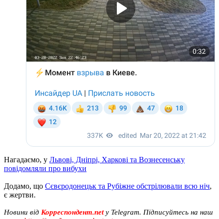
Нагадаємо, у
Львові, Дніпрі, Харкові та Вознесенську
повідомляли про вибухи
Додамо, що
Сєвєродонецьк та Рубіжне обстрілювали всю ніч
,
є жертви.
Новини від
Корреспондент.net
у Telegram. Підписуйтесь на наш