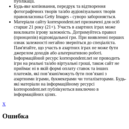
публікації.
Будь-яке копіювання, передрук та відтворення
фотографічних творів та/або аудіовізуальних творів
правовласника Getty Images - суворо забороняється.
Матеріали сайту korrespondent.net призначені для осіб
старше 21 року (21+). Участь в азартних іграх може
викликати ігрову залежність. Дотримуйтесь правил
(принципів) відповідальної гри. При виявленні перших
ознак залежності негайно зверніться до спеціаліста.
Пам'ятайте, що участь в азартних іграх не може бути
джерелом доходів або альтернативою роботі.
Інформаційний ресурс korrespondent.net не проводить
ігри на реальні та/або віртуальні гроші, також сайт не
приймає ні в якій формі оплату ставок та інших
платежів, які пов’язані/можуть бути пов’язані з
азартними іграми, букмекерами чи тоталізаторами. Будь-
які матеріали на інформаційному ресурсі
korrespondent.net публікуються виключно в
інформаційних цілях.
X
Ошибка