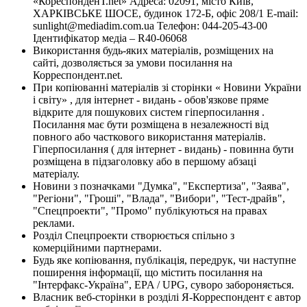
«КореспонденТ.net» Адреса: 02091, місто Київ,
ХАРКІВСЬКЕ ШОСЕ, будинок 172-Б, офіс 208/1 E-mail:
sunlight@mediadim.com.ua
Телефон: 044-205-43-00
Ідентифікатор медіа – R40-06068
Використання будь-яких матеріалів, розміщених на
сайті, дозволяється за умови посилання на
Корреспондент.net.
При копіюванні матеріалів зі сторінки « Новини України
і світу» , для інтернет - видань - обов'язкове пряме
відкрите для пошукових систем гіперпосилання .
Посилання має бути розміщена в незалежності від
повного або часткового використання матеріалів.
Гіперпосилання ( для інтернет - видань) - повинна бути
розміщена в підзаголовку або в першому абзаці
матеріалу.
Новини з позначками "Думка", "Експертиза", "Заява",
"Регіони", "Гроші", "Влада", "Вибори", "Тест-драйв",
"Спецпроекти", "Промо" публікуються на правах
реклами.
Розділ Спецпроекти створюється спільно з
комерційними партнерами.
Будь яке копіювання, публікація, передрук, чи наступне
поширення інформації, що містить посилання на
"Інтерфакс-Україна", EPA / UPG, суворо забороняється.
Власник веб-сторінки в розділі Я-Корреспондент є автор