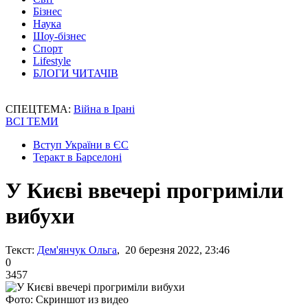
Бізнес
Наука
Шоу-бізнес
Спорт
Lifestyle
БЛОГИ ЧИТАЧІВ
СПЕЦТЕМА:
Війна в Ірані
ВСІ ТЕМИ
Вступ України в ЄС
Теракт в Барселоні
У Києві ввечері прогриміли
вибухи
Текст:
Дем'янчук Ольга
, 20 березня 2022, 23:46
0
3457
Фото: Скриншот из видео