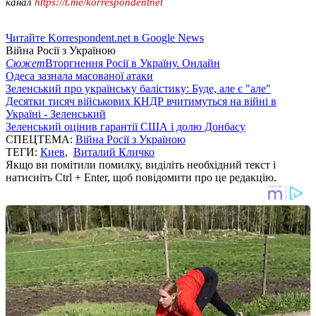
канал
https://t.me/korrespondentnet
Читайте Korrespondent.net в Google News
Війна Росії з Україною
Сюжет
Вторгнення Росії в Україну. Онлайн
Одеса зазнала масованої атаки
Зеленський про українську балістику: Буде, але є "але"
Десятки тисяч військових КНДР вчитимуться на війні в
Україні - Зеленський
Зеленський оцінив гарантії США і долю Донбасу
СПЕЦТЕМА:
Війна Росії з Україною
ТЕГИ:
Киев
,
Виталий Кличко
Якщо ви помітили помилку, виділіть необхідний текст і
натисніть Ctrl + Enter, щоб повідомити про це редакцію.