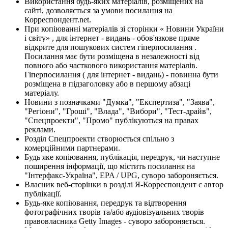
Використання будь-яких матеріалів, розміщених на
сайті, дозволяється за умови посилання на
Корреспондент.net.
При копіюванні матеріалів зі сторінки « Новини України
і світу» , для інтернет - видань - обов'язкове пряме
відкрите для пошукових систем гіперпосилання .
Посилання має бути розміщена в незалежності від
повного або часткового використання матеріалів.
Гіперпосилання ( для інтернет - видань) - повинна бути
розміщена в підзаголовку або в першому абзаці
матеріалу.
Новини з позначками "Думка", "Експертиза", "Заява",
"Регіони", "Гроші", "Влада", "Вибори", "Тест-драйв",
"Спецпроекти", "Промо" публікуються на правах
реклами.
Розділ Спецпроекти створюється спільно з
комерційними партнерами.
Будь яке копіювання, публікація, передрук, чи наступне
поширення інформації, що містить посилання на
"Інтерфакс-Україна", EPA / UPG, суворо забороняється.
Власник веб-сторінки в розділі Я-Корреспондент є автор
публікації.
Будь-яке копіювання, передрук та відтворення
фотографічних творів та/або аудіовізуальних творів
правовласника Getty Images - суворо забороняється.