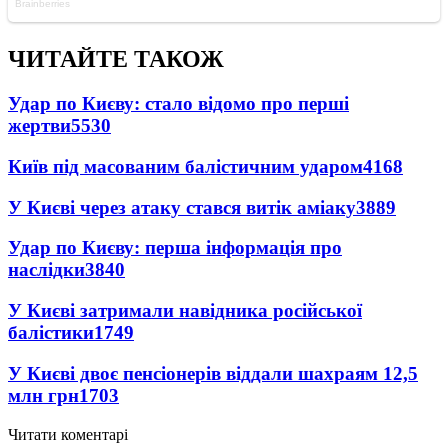
ЧИТАЙТЕ ТАКОЖ
Удар по Києву: стало відомо про перші
жертви
5530
Київ під масованим балістичним ударом
4168
У Києві через атаку стався витік аміаку
3889
Удар по Києву: перша інформація про
наслідки
3840
У Києві затримали навідника російської
балістики
1749
У Києві двоє пенсіонерів віддали шахраям 12,5
млн грн
1703
Читати коментарі