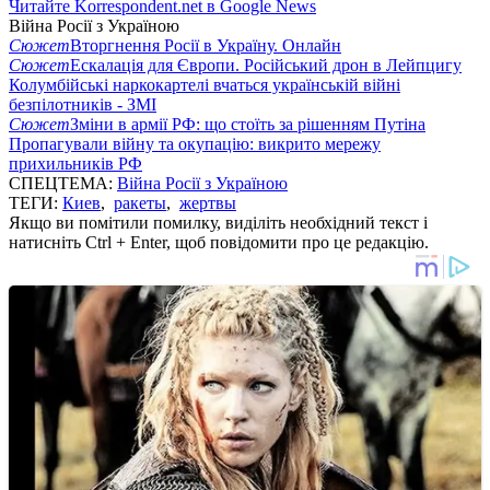
Читайте Korrespondent.net в Google News
Війна Росії з Україною
Сюжет
Вторгнення Росії в Україну. Онлайн
Сюжет
Ескалація для Європи. Російський дрон в Лейпцигу
Колумбійські наркокартелі вчаться українській війні
безпілотників - ЗМІ
Сюжет
Зміни в армії РФ: що стоїть за рішенням Путіна
Пропагували війну та окупацію: викрито мережу
прихильників РФ
СПЕЦТЕМА:
Війна Росії з Україною
ТЕГИ:
Киев
,
ракеты
,
жертвы
Якщо ви помітили помилку, виділіть необхідний текст і
натисніть Ctrl + Enter, щоб повідомити про це редакцію.