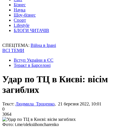
Бізнес
Наука
Шоу-бізнес
Спорт
Lifestyle
БЛОГИ ЧИТАЧІВ
СПЕЦТЕМА:
Війна в Ірані
ВСІ ТЕМИ
Вступ України в ЄС
Теракт в Барселоні
Удар по ТЦ в Києві: вісім
загиблих
Текст:
Людмила Троценко
, 21 березня 2022, 10:01
0
3064
Фото: t.me/oleksiihoncharenko