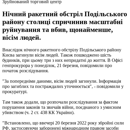
Зруйнований торговий центр
Нічний ракетний обстріл Подільського
району столиці спричинив масштабні
руйнування та вбив, щонайменше,
вісім людей.
Внаслідок нічного ракетного обстрілу Подільського району
Києва загинули вісім людей. Також пошкоджено шість
будинків, при цьому три з них непридатні до життя. В Офісі
генпрокурора у понеділок, 21 березня, повідомили про
початок розслідування.
"За попередніми даними, вісім людей загинули. Інформація
про загиблих та постраждалих уточнюється", - повідомили у
прокуратурі.
Там також додали, що розпочали розслідування за фактом
порушення законів та звичаїв війни, поєднаного з умисним
убивством (ч. 2 ст. 438 КК України).
"Встановлено, що ввечері 20 березня 2022 року збройні сили
РФ, застосовуючи заборонені міжнародним правом засоби