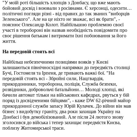
"У моїй роті більшість хлопців з Донбасу, що вже мають
бойовий досвід і воювали з росіянами. Є херсонці, одесити…
політичні погляди різні - від правих до так званих "виборців
Зеленського". Але на це ніхто не зважає, всі як брати", -
пояснює Олександр Колот. Найбільшою проблемою своєї
участі в теробороні він назвав необхідність повідомити про
своє рішення батькам і витримати їхні побоювання за його
життя.
На передовій стоять всі
Найбільш небезпечними позиціями вояків у Києві
залишаються північносхідні напрямки до передмість столиці
Бучі, Гостомеля та Ірпеня, де тривають важкі бої. "На
передовій стоять всі - Збройні сили, Нацгвардія,
прикордонники, тероборона, поліція, Служба безпеки,
розвідники, добровольчі батальйони… Молоді хлопці, які
бачили автомат тільки на військових кафедрах, рвуться у бій
поряд із досвідченими бійцями", - каже DW 62-річний майор
прикордонної служби запасу Юрій Кулачек. До війни він мав
бізнес з видобутку граніту, два роки захищав Україну на
Донбасі і був демобілізований. Але після 24 лютого знову
зголосився до війська і тепер захищає передмістя Києва,
поблизу Житомирської траси.