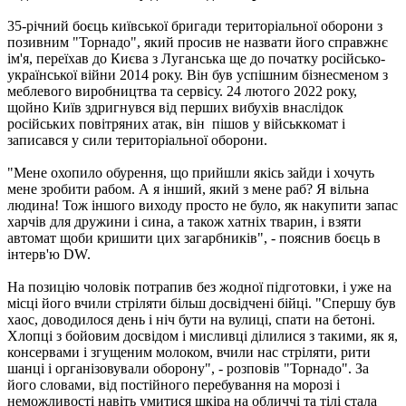
35-річний боєць київської бригади територіальної оборони з
позивним "Торнадо", який просив не назвати його справжнє
ім'я, переїхав до Києва з Луганська ще до початку російсько-
української війни 2014 року. Він був успішним бізнесменом з
меблевого виробництва та сервісу. 24 лютого 2022 року,
щойно Київ здригнувся від перших вибухів внаслідок
російських повітряних атак, він пішов у військкомат і
записався у сили територіальної оборони.
"Мене охопило обурення, що прийшли якісь зайди і хочуть
мене зробити рабом. А я інший, який з мене раб? Я вільна
людина! Тож іншого виходу просто не було, як накупити запас
харчів для дружини і сина, а також хатніх тварин, і взяти
автомат щоби кришити цих загарбників", - пояснив боєць в
інтерв'ю DW.
На позицію чоловік потрапив без жодної підготовки, і уже на
місці його вчили стріляти більш досвідчені бійці. "Спершу був
хаос, доводилося день і ніч бути на вулиці, спати на бетоні.
Хлопці з бойовим досвідом і мисливці ділилися з такими, як я,
консервами і згущеним молоком, вчили нас стріляти, рити
шанці і організовували оборону", - розповів "Торнадо". За
його словами, від постійного перебування на морозі і
неможливості навіть умитися шкіра на обличчі та тілі стала