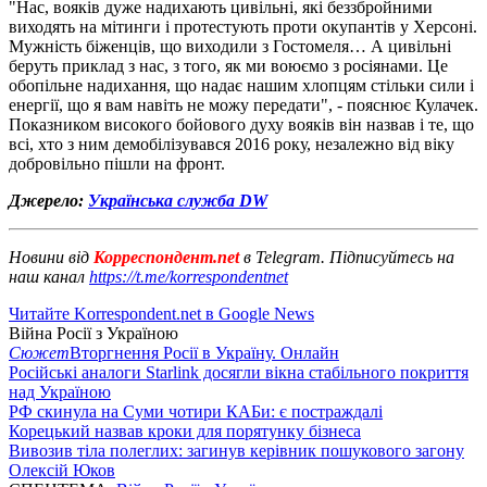
"Нас, вояків дуже надихають цивільні, які беззбройними
виходять на мітинги і протестують проти окупантів у Херсоні.
Мужність біженців, що виходили з Гостомеля… А цивільні
беруть приклад з нас, з того, як ми воюємо з росіянами. Це
обопільне надихання, що надає нашим хлопцям стільки сили і
енергії, що я вам навіть не можу передати", - пояснює Кулачек.
Показником високого бойового духу вояків він назвав і те, що
всі, хто з ним демобілізувався 2016 року, незалежно від віку
добровільно пішли на фронт.
Джерело:
Українська служба DW
Новини від
Корреспондент.net
в Telegram. Підписуйтесь на
наш канал
https://t.me/korrespondentnet
Читайте Korrespondent.net в Google News
Війна Росії з Україною
Сюжет
Вторгнення Росії в Україну. Онлайн
Російські аналоги Starlink досягли вікна стабільного покриття
над Україною
РФ скинула на Суми чотири КАБи: є постраждалі
Корецький назвав кроки для порятунку бізнеса
Вивозив тіла полеглих: загинув керівник пошукового загону
Олексій Юков