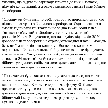
хлопців, що будували барикаду, пристав до них. Спочатку
цілу ніч копав шанці, а згодом залишився з ними і став бійцем
тероборони.
"Спершу ми були самі по собі, тоді до нас приєдналися ті, хто
підписав контракт з бригадою тероборони. Однак решта з нас
змогли підписати контракт лише за два тижні, коли у нас
з'явився пов'язаний зі збройними силами командир", -
розповів Колот. Він уточнив, що на відміну від вояків ЗСУ,
добровольці тероборони не отримують жодної платні і можуть
будь-якої миті розірвати контракт. Вогневого контакту з
окупантами блок-пост цього бійця ще не мав, але брав участь
у нейтралізації "неадекватних осіб, яким дісталися на вулиці
автомати 24 лютого". За його словами, останні три тижні
бійцям тут вдалося спіймати двох диверсантів і навідників, що
ставили маячки для російських літаків.
"На початках було важко пристосуватися до того, що спати
можеш тільки тоді, коли є можливість, а не коли хочеш. Тепер
вже звик", - каже Колот. Тепер він має форму ЗСУ, але
бронежилет купував власним коштом. Він високо оцінив
допомогу цивільних, що залишилися в Києві, які приносять
бійцям чай і каву, і волонтерів, котрі розгорнули польову
кухню і годують вояків.