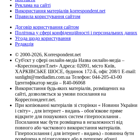
Реклама на сайті
Використання матеріалів korrespondent.net
Правила користування сайтом
Договір користування сайтом
Політика у сфері конфіденційності і персональних даних
Угода щодо користування
Редакція
© 2000-2026, Korrespondent.net
Суб'єкт у сфері онлайн-медіа Назва онлайн-медіа –
«КореспонденТ.net» Адреса: 02091, місто Київ,
ХАРКІВСЬКЕ ШОСЕ, будинок 172-Б, офіс 208/1 E-mail:
sunlight@mediadim.com.ua
Телефон: 044-205-43-00
Ідентифікатор медіа – R40-06068
Використання будь-яких матеріалів, розміщених на
сайті, дозволяється за умови посилання на
Корреспондент.net.
При копіюванні матеріалів зі сторінки « Новини України
і світу» , для інтернет - видань - обов'язкове пряме
відкрите для пошукових систем гіперпосилання .
Посилання має бути розміщена в незалежності від
повного або часткового використання матеріалів.
Гіперпосилання ( для інтернет - видань) - повинна бути
розміщена в підзаголовку або в першому абзаці