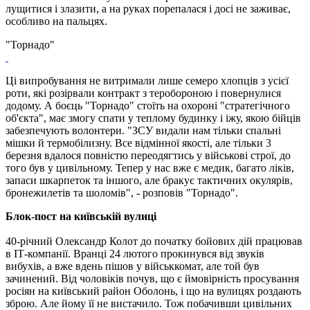
лущитися і злазити, а на руках порепалася і досі не заживає,
особливо на пальцях.
"Торнадо"
Ці випробування не витримали лише семеро хлопців з усієї
роти, які розірвали контракт з теробороною і повернулися
додому. А боєць "Торнадо" стоїть на охороні "стратегічного
об'єкта", має змогу спати у теплому будинку і іжу, якою бійців
забезпечують волонтери. "ЗСУ видали нам тільки спальні
мішки й термобілизну. Все відмінної якості, але тільки 3
березня вдалося повністю переодягтись у військові строї, до
того був у цивільному. Тепер у нас вже є медик, багато ліків,
запаси шкарпеток та іншого, але бракує тактичних окулярів,
бронежилетів та шоломів", - розповів "Торнадо".
Блок-пост на київській вулиці
40-річний Олександр Колот до початку бойових дій працював
в ІТ-компанії. Вранці 24 лютого прокинувся від звуків
вибухів, а вже вдень пішов у військкомат, але той був
зачинений. Від чоловіків почув, що є ймовірність просування
росіян на київський район Оболонь, і що на вулицях роздають
зброю. Але йому її не вистачило. Тож побачивши цивільних