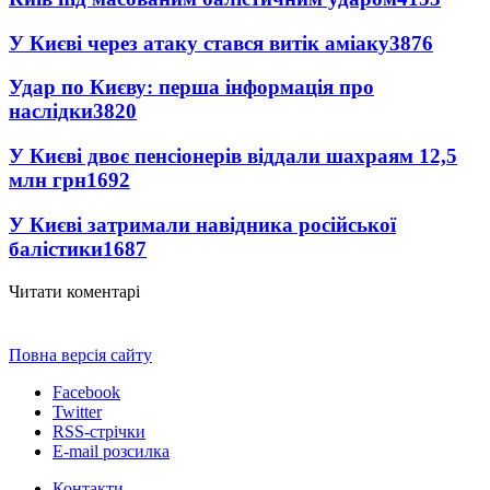
У Києві через атаку стався витік аміаку
3876
Удар по Києву: перша інформація про
наслідки
3820
У Києві двоє пенсіонерів віддали шахраям 12,5
млн грн
1692
У Києві затримали навідника російської
балістики
1687
Читати коментарі
Повна версія сайту
Facebook
Twitter
RSS-стрічки
E-mail розсилка
Контакти