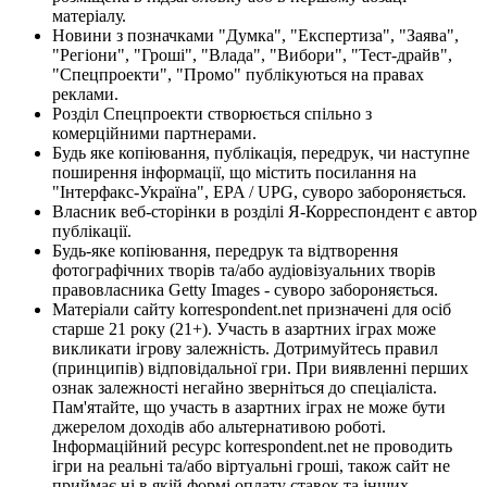
матеріалу.
Новини з позначками "Думка", "Експертиза", "Заява",
"Регіони", "Гроші", "Влада", "Вибори", "Тест-драйв",
"Спецпроекти", "Промо" публікуються на правах
реклами.
Розділ Спецпроекти створюється спільно з
комерційними партнерами.
Будь яке копіювання, публікація, передрук, чи наступне
поширення інформації, що містить посилання на
"Інтерфакс-Україна", EPA / UPG, суворо забороняється.
Власник веб-сторінки в розділі Я-Корреспондент є автор
публікації.
Будь-яке копіювання, передрук та відтворення
фотографічних творів та/або аудіовізуальних творів
правовласника Getty Images - суворо забороняється.
Матеріали сайту korrespondent.net призначені для осіб
старше 21 року (21+). Участь в азартних іграх може
викликати ігрову залежність. Дотримуйтесь правил
(принципів) відповідальної гри. При виявленні перших
ознак залежності негайно зверніться до спеціаліста.
Пам'ятайте, що участь в азартних іграх не може бути
джерелом доходів або альтернативою роботі.
Інформаційний ресурс korrespondent.net не проводить
ігри на реальні та/або віртуальні гроші, також сайт не
приймає ні в якій формі оплату ставок та інших