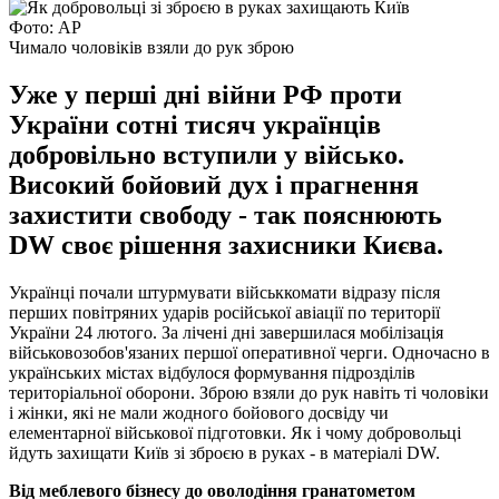
Фото: АР
Чимало чоловіків взяли до рук зброю
Уже у перші дні війни РФ проти
України сотні тисяч українців
добровільно вступили у військо.
Високий бойовий дух і прагнення
захистити свободу - так пояснюють
DW своє рішення захисники Києва.
Українці почали штурмувати військкомати відразу після
перших повітряних ударів російської авіації по території
України 24 лютого. За лічені дні завершилася мобілізація
військовозобов'язаних першої оперативної черги. Одночасно в
українських містах відбулося формування підрозділів
територіальної оборони. Зброю взяли до рук навіть ті чоловіки
і жінки, які не мали жодного бойового досвіду чи
елементарної військової підготовки. Як і чому добровольці
йдуть захищати Київ зі зброєю в руках - в матеріалі DW.
Від меблевого бізнесу до оволодіння гранатометом