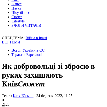
Бізнес
Наука
Шоу-бізнес
Спорт
Lifestyle
БЛОГИ ЧИТАЧІВ
СПЕЦТЕМА:
Війна в Ірані
ВСІ ТЕМИ
Вступ України в ЄС
Теракт в Барселоні
Як добровольці зі зброєю в
руках захищають
Київ
Сюжет
Текст:
Катя Юськів
, 24 березня 2022, 11:25
0
2128