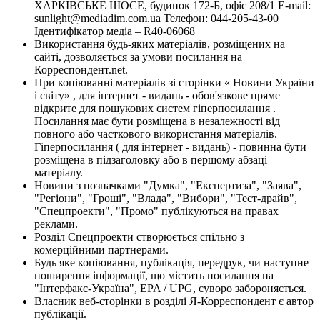
ХАРКІВСЬКЕ ШОСЕ, будинок 172-Б, офіс 208/1 E-mail:
sunlight@mediadim.com.ua
Телефон: 044-205-43-00
Ідентифікатор медіа – R40-06068
Використання будь-яких матеріалів, розміщених на
сайті, дозволяється за умови посилання на
Корреспондент.net.
При копіюванні матеріалів зі сторінки « Новини України
і світу» , для інтернет - видань - обов'язкове пряме
відкрите для пошукових систем гіперпосилання .
Посилання має бути розміщена в незалежності від
повного або часткового використання матеріалів.
Гіперпосилання ( для інтернет - видань) - повинна бути
розміщена в підзаголовку або в першому абзаці
матеріалу.
Новини з позначками "Думка", "Експертиза", "Заява",
"Регіони", "Гроші", "Влада", "Вибори", "Тест-драйв",
"Спецпроекти", "Промо" публікуються на правах
реклами.
Розділ Спецпроекти створюється спільно з
комерційними партнерами.
Будь яке копіювання, публікація, передрук, чи наступне
поширення інформації, що містить посилання на
"Інтерфакс-Україна", EPA / UPG, суворо забороняється.
Власник веб-сторінки в розділі Я-Корреспондент є автор
публікації.