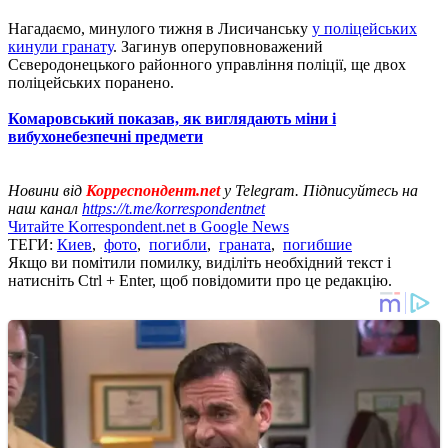
Нагадаємо, минулого тижня в Лисичанську
у поліцейських
кинули гранату
. Загинув оперуповноважений
Сєверодонецького районного управління поліції, ще двох
поліцейських поранено.
Комаровський показав, як виглядають міни і
вибухонебезпечні предмети
Новини від
Корреспондент.net
у Telegram. Підписуйтесь на
наш канал
https://t.me/korrespondentnet
Читайте Korrespondent.net в Google News
ТЕГИ:
Киев
,
фото
,
погибли
,
граната
,
погибшие
Якщо ви помітили помилку, виділіть необхідний текст і
натисніть Ctrl + Enter, щоб повідомити про це редакцію.