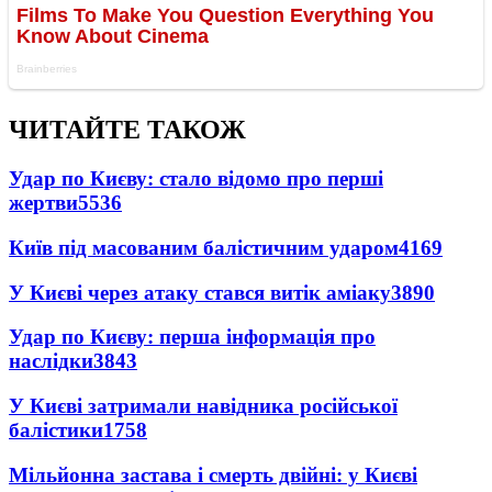
ЧИТАЙТЕ ТАКОЖ
Удар по Києву: стало відомо про перші
жертви
5536
Київ під масованим балістичним ударом
4169
У Києві через атаку стався витік аміаку
3890
Удар по Києву: перша інформація про
наслідки
3843
У Києві затримали навідника російської
балістики
1758
Мільйонна застава і смерть двійні: у Києві