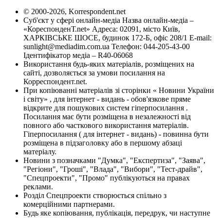
© 2000-2026, Korrespondent.net
Суб'єкт у сфері онлайн-медіа Назва онлайн-медіа –
«КореспонденТ.net» Адреса: 02091, місто Київ,
ХАРКІВСЬКЕ ШОСЕ, будинок 172-Б, офіс 208/1 E-mail:
sunlight@mediadim.com.ua
Телефон: 044-205-43-00
Ідентифікатор медіа – R40-06068
Використання будь-яких матеріалів, розміщених на
сайті, дозволяється за умови посилання на
Корреспондент.net.
При копіюванні матеріалів зі сторінки « Новини України
і світу» , для інтернет - видань - обов'язкове пряме
відкрите для пошукових систем гіперпосилання .
Посилання має бути розміщена в незалежності від
повного або часткового використання матеріалів.
Гіперпосилання ( для інтернет - видань) - повинна бути
розміщена в підзаголовку або в першому абзаці
матеріалу.
Новини з позначками "Думка", "Експертиза", "Заява",
"Регіони", "Гроші", "Влада", "Вибори", "Тест-драйв",
"Спецпроекти", "Промо" публікуються на правах
реклами.
Розділ Спецпроекти створюється спільно з
комерційними партнерами.
Будь яке копіювання, публікація, передрук, чи наступне