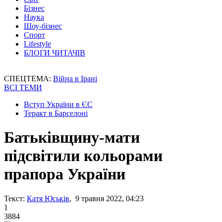
Бізнес
Наука
Шоу-бізнес
Спорт
Lifestyle
БЛОГИ ЧИТАЧІВ
СПЕЦТЕМА:
Війна в Ірані
ВСІ ТЕМИ
Вступ України в ЄС
Теракт в Барселоні
Батьківщину-мати
підсвітили кольорами
прапора України
Текст:
Катя Юськів
, 9 травня 2022, 04:23
1
3884