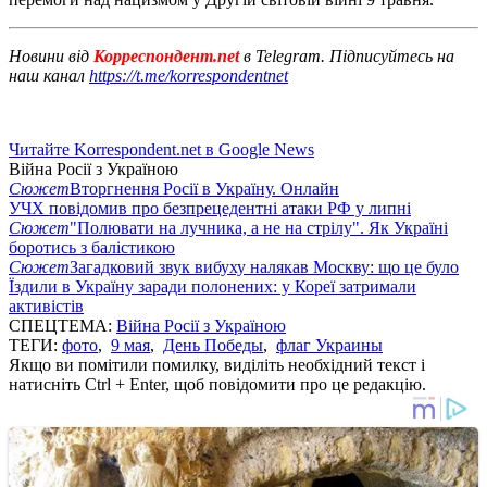
Новини від
Корреспондент.net
в Telegram. Підписуйтесь на
наш канал
https://t.me/korrespondentnet
Читайте Korrespondent.net в Google News
Війна Росії з Україною
Сюжет
Вторгнення Росії в Україну. Онлайн
УЧХ повідомив про безпрецедентні атаки РФ у липні
Сюжет
"Полювати на лучника, а не на стрілу". Як Україні
боротись з балістикою
Сюжет
Загадковий звук вибуху налякав Москву: що це було
Їздили в Україну заради полонених: у Кореї затримали
активістів
СПЕЦТЕМА:
Війна Росії з Україною
ТЕГИ:
фото
,
9 мая
,
День Победы
,
флаг Украины
Якщо ви помітили помилку, виділіть необхідний текст і
натисніть Ctrl + Enter, щоб повідомити про це редакцію.