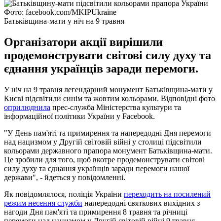
Фото: facebook.com/MKIPUkraine
Батьківщина-мати у ніч на 9 травня
Організатори акції вирішили
продемонструвати світові силу духу та
єднання українців заради перемоги.
У ніч на 9 травня легендарний монумент Батьківщина-мати у
Києві підсвітили синім та жовтим кольорами. Відповідні фото
оприлюднила
прес-служба Міністерства культури та
інформаційної політики України у Facebook.
"У День пам'яті та примирення та напередодні Дня перемоги
над нацизмом у Другій світовій війні у столиці підсвітили
кольорами державного прапора монумент Батьківщина-мати.
Це зробили для того, щоб вкотре продемонструвати світові
силу духу та єднання українців заради перемоги нашої
держави", - йдеться у повідомленні.
Як повідомлялося, поліція України
переходить на посилений
режим несення служби
напередодні святкових вихідних з
нагоди Дня пам'яті та примирення 8 травня та річниці
перемоги над нацизмом у Другій світовій війні 9 травня.