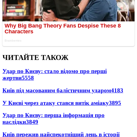
ЧИТАЙТЕ ТАКОЖ
Удар по Києву: стало відомо про перші
жертви
5558
Київ під масованим балістичним ударом
4183
У Києві через атаку стався витік аміаку
3895
Удар по Києву: перша інформація про
наслідки
3849
Київ пережив найспекотніший день в історії