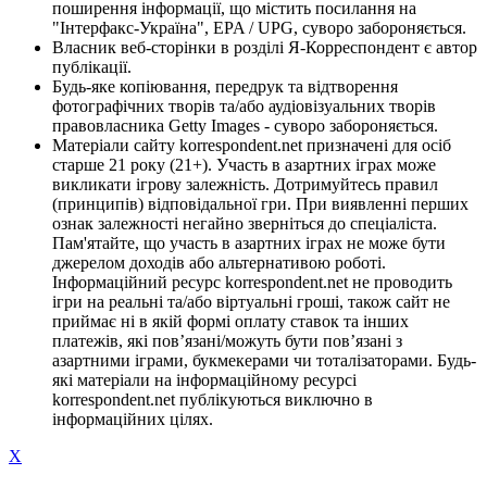
поширення інформації, що містить посилання на
"Інтерфакс-Україна", EPA / UPG, суворо забороняється.
Власник веб-сторінки в розділі Я-Корреспондент є автор
публікації.
Будь-яке копіювання, передрук та відтворення
фотографічних творів та/або аудіовізуальних творів
правовласника Getty Images - суворо забороняється.
Матеріали сайту korrespondent.net призначені для осіб
старше 21 року (21+). Участь в азартних іграх може
викликати ігрову залежність. Дотримуйтесь правил
(принципів) відповідальної гри. При виявленні перших
ознак залежності негайно зверніться до спеціаліста.
Пам'ятайте, що участь в азартних іграх не може бути
джерелом доходів або альтернативою роботі.
Інформаційний ресурс korrespondent.net не проводить
ігри на реальні та/або віртуальні гроші, також сайт не
приймає ні в якій формі оплату ставок та інших
платежів, які пов’язані/можуть бути пов’язані з
азартними іграми, букмекерами чи тоталізаторами. Будь-
які матеріали на інформаційному ресурсі
korrespondent.net публікуються виключно в
інформаційних цілях.
X