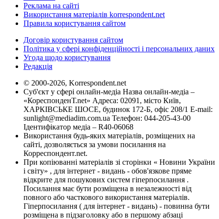
Реклама на сайті
Використання матеріалів korrespondent.net
Правила користування сайтом
Договір користування сайтом
Політика у сфері конфіденційності і персональних даних
Угода щодо користування
Редакція
© 2000-2026, Korrespondent.net
Суб'єкт у сфері онлайн-медіа Назва онлайн-медіа –
«КореспонденТ.net» Адреса: 02091, місто Київ,
ХАРКІВСЬКЕ ШОСЕ, будинок 172-Б, офіс 208/1 E-mail:
sunlight@mediadim.com.ua
Телефон: 044-205-43-00
Ідентифікатор медіа – R40-06068
Використання будь-яких матеріалів, розміщених на
сайті, дозволяється за умови посилання на
Корреспондент.net.
При копіюванні матеріалів зі сторінки « Новини України
і світу» , для інтернет - видань - обов'язкове пряме
відкрите для пошукових систем гіперпосилання .
Посилання має бути розміщена в незалежності від
повного або часткового використання матеріалів.
Гіперпосилання ( для інтернет - видань) - повинна бути
розміщена в підзаголовку або в першому абзаці