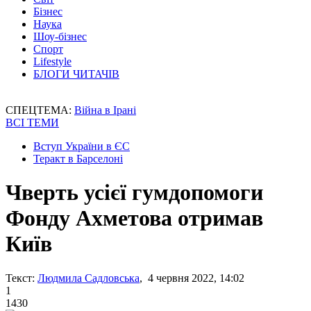
Бізнес
Наука
Шоу-бізнес
Спорт
Lifestyle
БЛОГИ ЧИТАЧІВ
СПЕЦТЕМА:
Війна в Ірані
ВСІ ТЕМИ
Вступ України в ЄС
Теракт в Барселоні
Чверть усієї гумдопомоги
Фонду Ахметова отримав
Київ
Текст:
Людмила Садловська
, 4 червня 2022, 14:02
1
1430