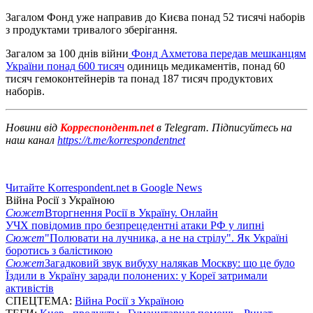
Загалом Фонд уже направив до Києва понад 52 тисячі наборів
з продуктами тривалого зберігання.
Загалом за 100 днів війни
Фонд Ахметова передав мешканцям
України понад 600 тисяч
одиниць медикаментів, понад 60
тисяч гемоконтейнерів та понад 187 тисяч продуктових
наборів.
Новини від
Корреспондент.net
в Telegram. Підписуйтесь на
наш канал
https://t.me/korrespondentnet
Читайте Korrespondent.net в Google News
Війна Росії з Україною
Сюжет
Вторгнення Росії в Україну. Онлайн
УЧХ повідомив про безпрецедентні атаки РФ у липні
Сюжет
"Полювати на лучника, а не на стрілу". Як Україні
боротись з балістикою
Сюжет
Загадковий звук вибуху налякав Москву: що це було
Їздили в Україну заради полонених: у Кореї затримали
активістів
СПЕЦТЕМА:
Війна Росії з Україною