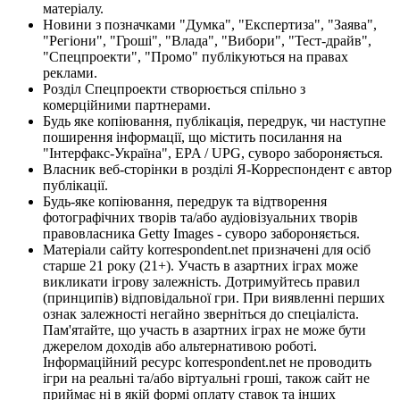
матеріалу.
Новини з позначками "Думка", "Експертиза", "Заява",
"Регіони", "Гроші", "Влада", "Вибори", "Тест-драйв",
"Спецпроекти", "Промо" публікуються на правах
реклами.
Розділ Спецпроекти створюється спільно з
комерційними партнерами.
Будь яке копіювання, публікація, передрук, чи наступне
поширення інформації, що містить посилання на
"Інтерфакс-Україна", EPA / UPG, суворо забороняється.
Власник веб-сторінки в розділі Я-Корреспондент є автор
публікації.
Будь-яке копіювання, передрук та відтворення
фотографічних творів та/або аудіовізуальних творів
правовласника Getty Images - суворо забороняється.
Матеріали сайту korrespondent.net призначені для осіб
старше 21 року (21+). Участь в азартних іграх може
викликати ігрову залежність. Дотримуйтесь правил
(принципів) відповідальної гри. При виявленні перших
ознак залежності негайно зверніться до спеціаліста.
Пам'ятайте, що участь в азартних іграх не може бути
джерелом доходів або альтернативою роботі.
Інформаційний ресурс korrespondent.net не проводить
ігри на реальні та/або віртуальні гроші, також сайт не
приймає ні в якій формі оплату ставок та інших