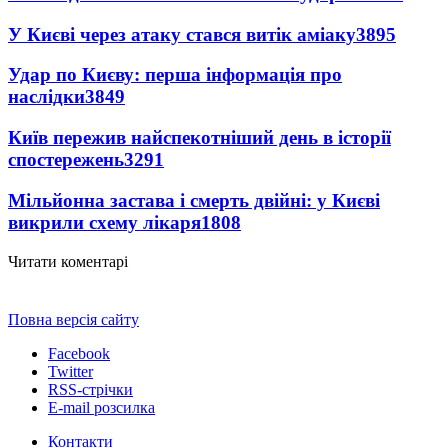
У Києві через атаку стався витік аміаку
3895
Удар по Києву: перша інформація про
наслідки
3849
Київ пережив найспекотніший день в історії
спостережень
3291
Мільйонна застава і смерть двійні: у Києві
викрили схему лікаря
1808
Читати коментарі
Повна версія сайту
Facebook
Twitter
RSS-стрічки
E-mail розсилка
Контакти