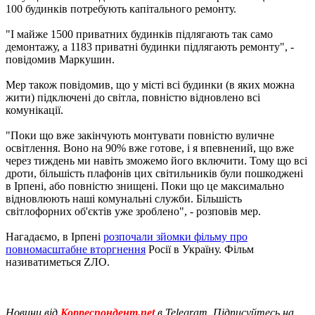
100 будинків потребують капітального ремонту.
"І майже 1500 приватних будинків підлягають так само
демонтажу, а 1183 приватні будинки підлягають ремонту", -
повідомив Маркушин.
Мер також повідомив, що у місті всі будинки (в яких можна
жити) підключені до світла, повністю відновлено всі
комунікації.
"Поки що вже закінчують монтувати повністю вуличне
освітлення. Воно на 90% вже готове, і я впевнений, що вже
через тиждень ми навіть зможемо його включити. Тому що всі
дроти, більшість плафонів цих світильників були пошкоджені
в Ірпені, або повністю знищені. Поки що це максимально
відновлюють наші комунальні служби. Більшість
світлофорних об'єктів уже зроблено", - розповів мер.
Нагадаємо, в Ірпені
розпочали зйомки фільму про
повномасштабне вторгнення
Росії в Україну. Фільм
називатиметься ZЛО.
Новини від
Корреспондент.net
в Telegram. Підписуйтесь на