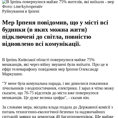
Фото: t.me/kyivoperativ
Руйнування в Ірпені
Мер Ірпеня повідомив, що у місті всі
будинки (в яких можна жити)
підключені до світла, повністю
відновлено всі комунікації.
В Ірпінь Київської області повернулися майже 75%
мешканців, які через війну змушені були виїхати. Про це в
ефірі телемарафону повідомив мер Ірпеня Олександр
Маркушин.
"У мене була комунальна нарада, і ми дивилися показники
лічильників з водопостачання, електрики. І зараз я чітко можу
сказати, що 70-75 відсотків до міста вже повернулося
мешканців. Це дуже велика цифра", - сказав він.
За словами мера, місцева влада подала до Державної комісії з
питань техногенно-екологічної безпеки та надзвичайних
ситуацій заявки на демонтаж 40 багатоповерхівок. Ще майже