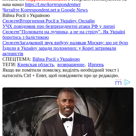
наш канал
https://t.me/korrespondentnet
Читайте Korrespondent.net в Google News
Війна Росії з Україною
Сюжет
Вторгнення Росії в Україну. Онлайн
УЧХ повідомив про безпрецедентні атаки РФ у липні
Сюжет
"Полювати на лучника, а не на стрілу". Як Україні
боротись з балістикою
Сюжет
Загадковий звук вибуху налякав Москву: що це було
Їздили в Україну заради полонених: у Кореї затримали
активістів
СПЕЦТЕМА:
Війна Росії з Україною
ТЕГИ:
Киевская область
,
возвращение
,
Ирпень
Якщо ви помітили помилку, виділіть необхідний текст і
натисніть Ctrl + Enter, щоб повідомити про це редакцію.