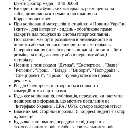
Ідентифікатор медіа – R40-06068
Використання будь-яких матеріалів, розміщених на
сайті, дозволяється за умови посилання на
Корреспондент.net.
При копіюванні матеріалів зі сторінки « Новини України
і світу» , для інтернет - видань - обов'язкове пряме
відкрите для пошукових систем гіперпосилання .
Посилання має бути розміщена в незалежності від
повного або часткового використання матеріалів.
Гіперпосилання ( для інтернет - видань) - повинна бути
розміщена в підзаголовку або в першому абзаці
матеріалу.
Новини з позначками "Думка", "Експертиза", "Заява",
"Регіони", "Гроші", "Влада", "Вибори", "Тест-драйв",
"Спецпроекти", "Промо" публікуються на правах
реклами.
Розділ Спецпроекти створюється спільно з
комерційними партнерами.
Будь яке копіювання, публікація, передрук, чи наступне
поширення інформації, що містить посилання на
"Інтерфакс-Україна", EPA / UPG, суворо забороняється.
Власник веб-сторінки в розділі Я-Корреспондент є автор
публікації.
Будь-яке копіювання, передрук та відтворення
фотографічних творів та/або аудіовізуальних творів