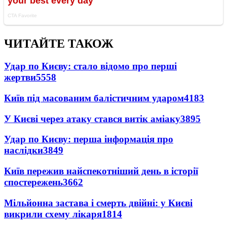
ЧИТАЙТЕ ТАКОЖ
Удар по Києву: стало відомо про перші
жертви
5558
Київ під масованим балістичним ударом
4183
У Києві через атаку стався витік аміаку
3895
Удар по Києву: перша інформація про
наслідки
3849
Київ пережив найспекотніший день в історії
спостережень
3662
Мільйонна застава і смерть двійні: у Києві
викрили схему лікаря
1814