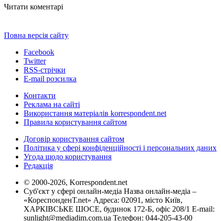
Читати коментарі
Повна версія сайту
Facebook
Twitter
RSS-стрічки
E-mail розсилка
Контакти
Реклама на сайті
Використання матеріалів korrespondent.net
Правила користування сайтом
Договір користування сайтом
Політика у сфері конфіденційності і персональних даних
Угода щодо користування
Редакція
© 2000-2026, Korrespondent.net
Суб'єкт у сфері онлайн-медіа Назва онлайн-медіа –
«КореспонденТ.net» Адреса: 02091, місто Київ,
ХАРКІВСЬКЕ ШОСЕ, будинок 172-Б, офіс 208/1 E-mail:
sunlight@mediadim.com.ua
Телефон: 044-205-43-00