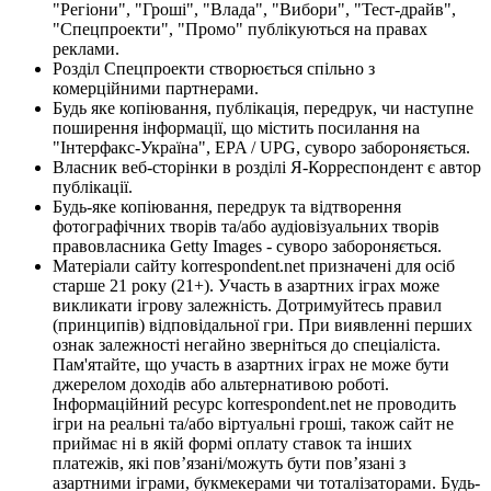
"Регіони", "Гроші", "Влада", "Вибори", "Тест-драйв",
"Спецпроекти", "Промо" публікуються на правах
реклами.
Розділ Спецпроекти створюється спільно з
комерційними партнерами.
Будь яке копіювання, публікація, передрук, чи наступне
поширення інформації, що містить посилання на
"Інтерфакс-Україна", EPA / UPG, суворо забороняється.
Власник веб-сторінки в розділі Я-Корреспондент є автор
публікації.
Будь-яке копіювання, передрук та відтворення
фотографічних творів та/або аудіовізуальних творів
правовласника Getty Images - суворо забороняється.
Матеріали сайту korrespondent.net призначені для осіб
старше 21 року (21+). Участь в азартних іграх може
викликати ігрову залежність. Дотримуйтесь правил
(принципів) відповідальної гри. При виявленні перших
ознак залежності негайно зверніться до спеціаліста.
Пам'ятайте, що участь в азартних іграх не може бути
джерелом доходів або альтернативою роботі.
Інформаційний ресурс korrespondent.net не проводить
ігри на реальні та/або віртуальні гроші, також сайт не
приймає ні в якій формі оплату ставок та інших
платежів, які пов’язані/можуть бути пов’язані з
азартними іграми, букмекерами чи тоталізаторами. Будь-