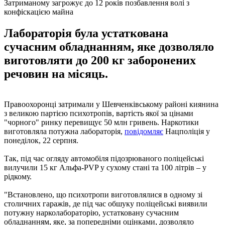
Затриманому загрожує до 12 років позбавлення волі з
конфіскацією майна
Лабораторія була устаткована
сучасним обладнанням, яке дозволяло
виготовляти до 200 кг заборонених
речовин на місяць.
Правоохоронці затримали у Шевченківському районі киянина
з великою партією психотропів, вартість якої за цінами
"чорного" ринку перевищує 50 млн гривень. Наркотики
виготовляла потужна лабораторія,
повідомляє
Нацполіція у
понеділок, 22 серпня.
Так, під час огляду автомобіля підозрюваного поліцейські
вилучили 15 кг Альфа-PVP у сухому стані та 100 літрів – у
рідкому.
"Встановлено, що психотропи виготовлялися в одному зі
столичних гаражів, де під час обшуку поліцейські виявили
потужну нарколабораторію, устатковану сучасним
обладнанням, яке, за попередніми оцінками, дозволяло