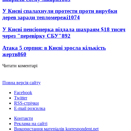
У Києві спалахнули протести проти вирубки
дерев заради тепломережі
1074
У Києві пенсіонерка віддала шахраям $18 тисяч
через "перевірку СБУ"
892
Атака 5 серпня: в Києві зросла кількість
жертв
860
Читати коментарі
Повна версія сайту
Facebook
Twitter
RSS-стрічки
E-mail розсилка
Контакти
Реклама на сайті
Використання матеріалів korrespondent.net