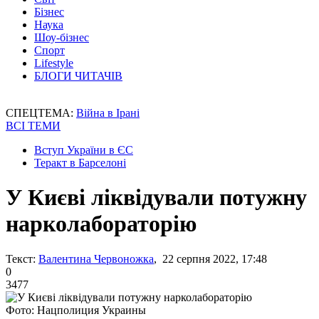
Бізнес
Наука
Шоу-бізнес
Спорт
Lifestyle
БЛОГИ ЧИТАЧІВ
СПЕЦТЕМА:
Війна в Ірані
ВСІ ТЕМИ
Вступ України в ЄС
Теракт в Барселоні
У Києві ліквідували потужну
нарколабораторію
Текст:
Валентина Червоножка
, 22 серпня 2022, 17:48
0
3477
Фото: Нацполиция Украины