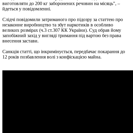
виготовляти до 200 кг заборонених речовин на місяць", –
йдеться у повідомленні.
Слідчі повідомили затриманого про підозру за статтею про
незаконне виробництво та збут наркотиків в особливо
великих розмірах (ч.3 ст.307 КК України). Суд обрав йому
запобіжний захід у вигляді тримання під вартою без права
внесення застави.
Санкція статті, що інкримінується, передбачає покарання до
12 років позбавлення волі з конфіскацією майна.