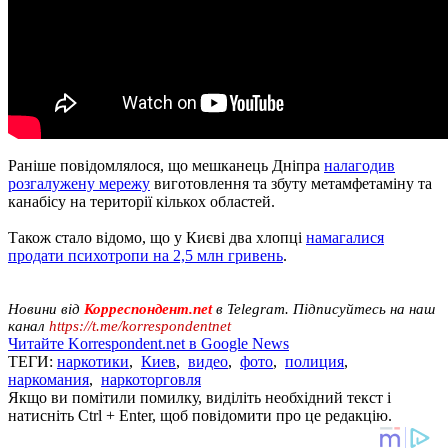
Раніше повідомлялося, що мешканець Дніпра
налагодив
розгалужену мережу
виготовлення та збуту метамфетаміну та
канабісу на території кількох областей.
Також стало відомо, що у Києві два хлопці
намагалися
продати психотропи на 2,5 млн гривень
.
Новини від
Корреспондент.net
в Telegram. Підписуйтесь на наш
канал
https://t.me/korrespondentnet
Читайте Korrespondent.net в Google News
ТЕГИ:
наркотики
,
Киев
,
видео
,
фото
,
полиция
,
наркомания
,
наркоторговля
Якщо ви помітили помилку, виділіть необхідний текст і
натисніть Ctrl + Enter, щоб повідомити про це редакцію.