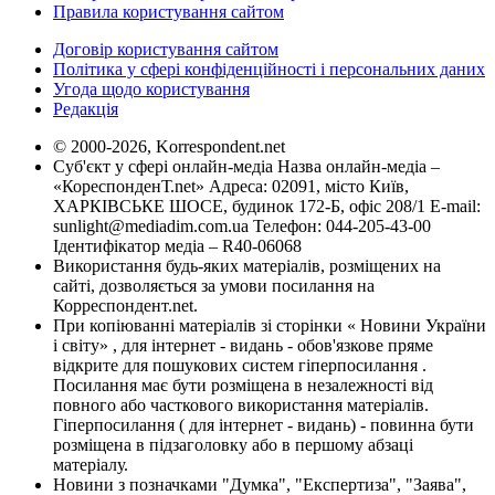
Правила користування сайтом
Договір користування сайтом
Політика у сфері конфіденційності і персональних даних
Угода щодо користування
Редакція
© 2000-2026, Korrespondent.net
Суб'єкт у сфері онлайн-медіа Назва онлайн-медіа –
«КореспонденТ.net» Адреса: 02091, місто Київ,
ХАРКІВСЬКЕ ШОСЕ, будинок 172-Б, офіс 208/1 E-mail:
sunlight@mediadim.com.ua
Телефон: 044-205-43-00
Ідентифікатор медіа – R40-06068
Використання будь-яких матеріалів, розміщених на
сайті, дозволяється за умови посилання на
Корреспондент.net.
При копіюванні матеріалів зі сторінки « Новини України
і світу» , для інтернет - видань - обов'язкове пряме
відкрите для пошукових систем гіперпосилання .
Посилання має бути розміщена в незалежності від
повного або часткового використання матеріалів.
Гіперпосилання ( для інтернет - видань) - повинна бути
розміщена в підзаголовку або в першому абзаці
матеріалу.
Новини з позначками "Думка", "Експертиза", "Заява",