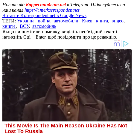
Новини від
Корреспондент.net
в Telegram. Підписуйтесь на
наш канал
https://t.me/korrespondentnet
Читайте Korrespondent.net в Google News
ТЕГИ:
Украина
,
война
,
автомобили
,
Киев
,
книга
,
видео
,
книги
,
ВСУ
,
автомобиль
Якщо ви помітили помилку, виділіть необхідний текст і
натисніть Ctrl + Enter, щоб повідомити про це редакцію.