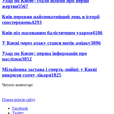
Удар по Києву: стало відомо про перші
жертви
5567
Київ пережив найспекотніший день в історії
спостережень
4293
Київ під масованим балістичним ударом
4186
У Києві через атаку стався витік аміаку
3896
Удар по Києву: перша інформація про
наслідки
3852
Мільйонна застава і смерть двійні: у Києві
викрили схему лікаря
1825
Читати коментарі
Повна версія сайту
Facebook
Twitter