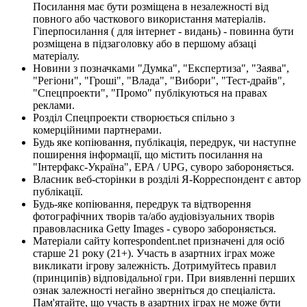
Посилання має бути розміщена в незалежності від
повного або часткового використання матеріалів.
Гіперпосилання ( для інтернет - видань) - повинна бути
розміщена в підзаголовку або в першому абзаці
матеріалу.
Новини з позначками "Думка", "Експертиза", "Заява",
"Регіони", "Гроші", "Влада", "Вибори", "Тест-драйв",
"Спецпроекти", "Промо" публікуються на правах
реклами.
Розділ Спецпроекти створюється спільно з
комерційними партнерами.
Будь яке копіювання, публікація, передрук, чи наступне
поширення інформації, що містить посилання на
"Інтерфакс-Україна", EPA / UPG, суворо забороняється.
Власник веб-сторінки в розділі Я-Корреспондент є автор
публікації.
Будь-яке копіювання, передрук та відтворення
фотографічних творів та/або аудіовізуальних творів
правовласника Getty Images - суворо забороняється.
Матеріали сайту korrespondent.net призначені для осіб
старше 21 року (21+). Участь в азартних іграх може
викликати ігрову залежність. Дотримуйтесь правил
(принципів) відповідальної гри. При виявленні перших
ознак залежності негайно зверніться до спеціаліста.
Пам'ятайте, що участь в азартних іграх не може бути