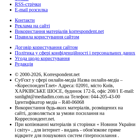
RSS-стрічки
E-mail розсилка
Контакти
Реклама на сайті
Використання матеріалів korrespondent.net
Правила користування сайтом
Договір користування сайтом
Політика у сфері конфіденційності і персональних даних
Угода щодо користування
Редакція
© 2000-2026, Korrespondent.net
Суб'єкт у сфері онлайн-медіа Назва онлайн-медіа –
«КореспонденТ.net» Адреса: 02091, місто Київ,
ХАРКІВСЬКЕ ШОСЕ, будинок 172-Б, офіс 208/1 E-mail:
sunlight@mediadim.com.ua
Телефон: 044-205-43-00
Ідентифікатор медіа – R40-06068
Використання будь-яких матеріалів, розміщених на
сайті, дозволяється за умови посилання на
Корреспондент.net.
При копіюванні матеріалів зі сторінки « Новини України
і світу» , для інтернет - видань - обов'язкове пряме
відкрите для пошукових систем гіперпосилання .