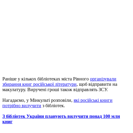
Раніше у кількох бібліотеках міста Рівного
організували
збирання книг російської літератури
, щоб відправити на
макулатуру. Виручені гроші також відправлять ЗСУ.
Нагадаємо, у Мінкульті розповіли,
які російські книги
потрібно вилучити
з бібліотек.
З бібліотек України планують вилучити понад 100 млн
книг