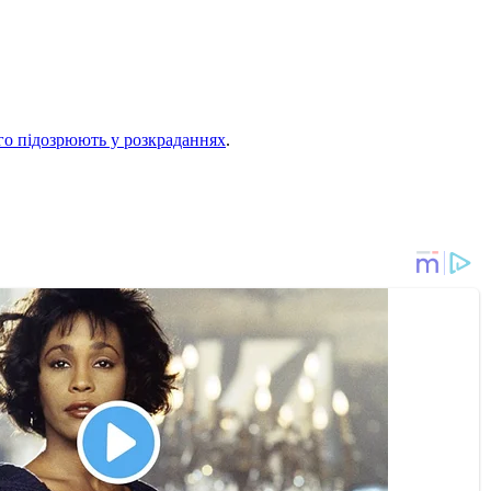
го підозрюють у розкраданнях
.