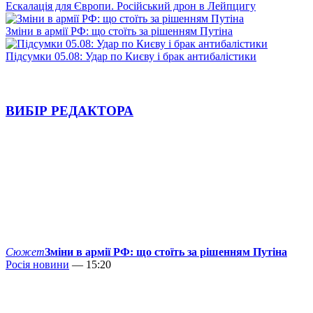
Ескалація для Європи. Російський дрон в Лейпцигу
Зміни в армії РФ: що стоїть за рішенням Путіна
Підсумки 05.08: Удар по Києву і брак антибалістики
ВИБІР РЕДАКТОРА
Сюжет
Зміни в армії РФ: що стоїть за рішенням Путіна
Росія новини
— 15:20