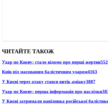
ЧИТАЙТЕ ТАКОЖ
Удар по Києву: стало відомо про перші жертви
552
Київ під масованим балістичним ударом
4163
У Києві через атаку стався витік аміаку
3887
Удар по Києву: перша інформація про наслідки
38
У Києві затримали навідника російської балістик