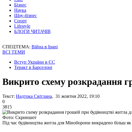
Бізнес
Наука
Шоу-бізнес
Спорт
Lifestyle
БЛОГИ ЧИТАЧІВ
СПЕЦТЕМА:
Війна в Ірані
ВСІ ТЕМИ
Вступ України в ЄС
Теракт в Барселоні
Викрито схему розкрадання г
Текст:
Надтока Світлана
, 31 жовтня 2022, 19:10
0
3815
Фото: Скриншот
Під час будівництва житла для Міноборони викрадено більш як