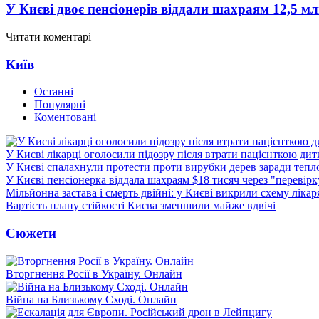
У Києві двоє пенсіонерів віддали шахраям 12,5 м
Читати коментарі
Київ
Останні
Популярні
Коментовані
У Києві лікарці оголосили підозру після втрати пацієнткою ди
У Києві спалахнули протести проти вирубки дерев заради тепл
У Києві пенсіонерка віддала шахраям $18 тисяч через "перевір
Мільйонна застава і смерть двійні: у Києві викрили схему лікар
Вартість плану стійкості Києва зменшили майже вдвічі
Сюжети
Вторгнення Росії в Україну. Онлайн
Війна на Близькому Сході. Онлайн