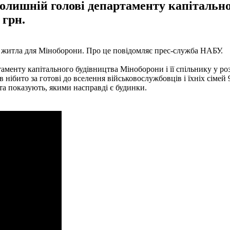
лишній голові департаменту капітальног
 грн.
і житла для Міноборони. Про це повідомляє прес-служба НАБУ.
енту капітального будівництва Міноборони і її спільнику у розт
 нібито за готові до вселення військовослужбовців і їхніх сіме
та показують, якими насправді є будинки.