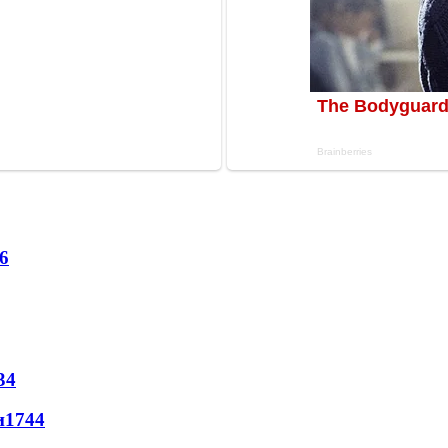
6
34
и
1744