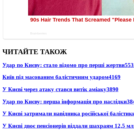
ЧИТАЙТЕ ТАКОЖ
Удар по Києву: стало відомо про перші жертви
553
Київ під масованим балістичним ударом
4169
У Києві через атаку стався витік аміаку
3890
Удар по Києву: перша інформація про наслідки
38
У Києві затримали навідника російської балістик
У Києві двоє пенсіонерів віддали шахраям 12,5 м