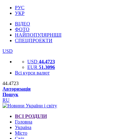
РУС
УКР
ВІДЕО
ФОТО
НАЙПОПУЛЯРНІШІ
СПЕЦПРОЕКТИ
USD
USD
44.4723
EUR
51.3096
Всі курси валют
44.4723
Авторизація
Пошук
RU
ВСІ РОЗДІЛИ
Головна
Україна
Місто
Світ