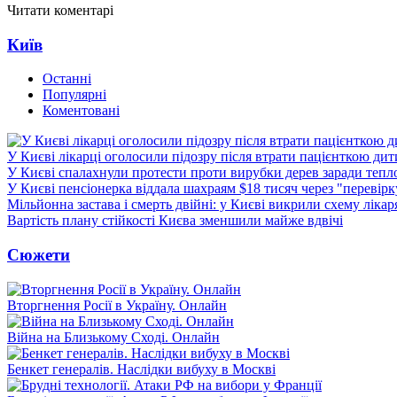
Читати коментарі
Київ
Останні
Популярні
Коментовані
У Києві лікарці оголосили підозру після втрати пацієнткою ди
У Києві спалахнули протести проти вирубки дерев заради тепл
У Києві пенсіонерка віддала шахраям $18 тисяч через "перевір
Мільйонна застава і смерть двійні: у Києві викрили схему лікар
Вартість плану стійкості Києва зменшили майже вдвічі
Сюжети
Вторгнення Росії в Україну. Онлайн
Війна на Близькому Сході. Онлайн
Бенкет генералів. Наслідки вибуху в Москві