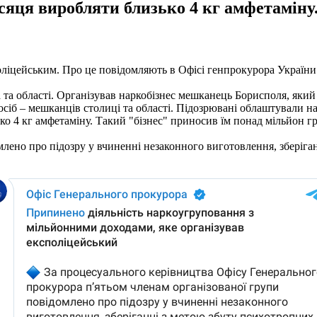
сяця виробляти близько 4 кг амфетаміну
оліцейським. Про це повідомляють в Офісі генпрокурора України
ва та області. Організував наркобізнес мешканець Борисполя, який
х осіб – мешканців столиці та області. Підозрювані облаштували 
 4 кг амфетаміну. ​​Такий "бізнес" приносив їм понад мільйон гр
млено про підозру у вчиненні незаконного виготовлення, зберіг