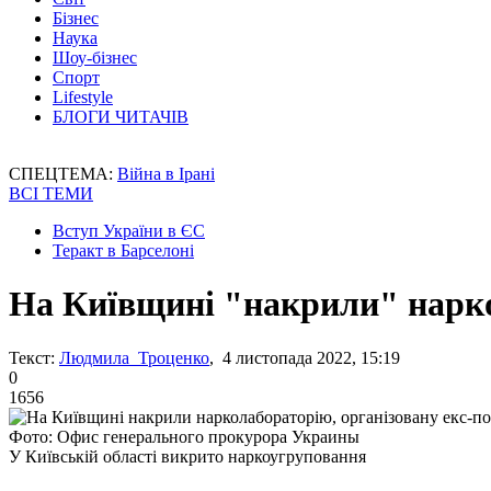
Бізнес
Наука
Шоу-бізнес
Спорт
Lifestyle
БЛОГИ ЧИТАЧІВ
СПЕЦТЕМА:
Війна в Ірані
ВСІ ТЕМИ
Вступ України в ЄС
Теракт в Барселоні
На Київщині "накрили" нарко
Текст:
Людмила Троценко
, 4 листопада 2022, 15:19
0
1656
Фото: Офис генерального прокурора Украины
У Київській області викрито наркоугруповання