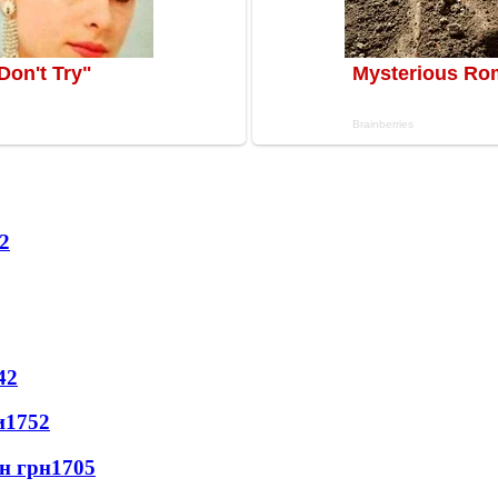
2
42
и
1752
лн грн
1705