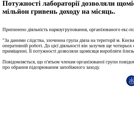
Потужності лабораторії дозволяли щомі
мільйон гривень доходу на місяць.
Припинено діяльність наркоугруповання, організованого екс-п
"За даними слідства, злочинна група діяла на території м. Киє
оперативній роботі. До цієї діяльності він залучив ще чотирьо
приміщенні. Її потужності дозволяли щомісяця виробляти близько
Повідомляється, що п'ятьом членам організованої групи повідо
про обрання підозрюваним запобіжного заходу.