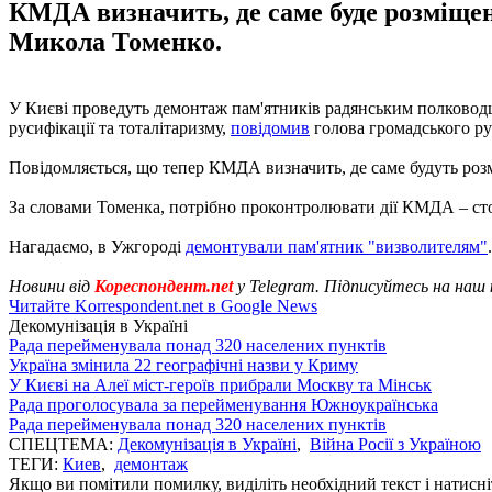
КМДА визначить, де саме буде розміщен
Микола Томенко.
У Києві проведуть демонтаж пам'ятників радянським полководц
русифікації та тоталітаризму,
повідомив
голова громадського ру
Повідомляється, що тепер КМДА визначить, де саме будуть роз
За словами Томенка, потрібно проконтролювати дії КМДА – сто
Нагадаємо, в Ужгороді
демонтували пам'ятник "визволителям"
.
Новини від
Кореспондент.net
у Telegram. Підписуйтесь на наш
Читайте Korrespondent.net в Google News
Декомунізація в Україні
Рада перейменувала понад 320 населених пунктів
Україна змінила 22 географічні назви у Криму
У Києві на Алеї міст-героїв прибрали Москву та Мінськ
Рада проголосувала за перейменування Южноукраїнська
Рада перейменувала понад 320 населених пунктів
СПЕЦТЕМА:
Декомунізація в Україні
,
Війна Росії з Україною
ТЕГИ:
Киев
,
демонтаж
Якщо ви помітили помилку, виділіть необхідний текст і натисніт