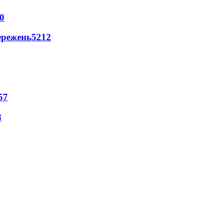
0
ережень
5212
57
8