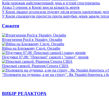
Київ пережив найспекотніший день в історії спостережень
Атака 5 серпня: в Києві зросла кількість жертв
У Києві лікарці оголосили підозру після втрати пацієнткою ди
У Києві спалахнули протести проти вирубки дерев заради тепл
Сюжети
Вторгнення Росії в Україну. Онлайн
Війна на Близькому Сході. Онлайн
Підсумки 07.08: "Пекельні" санкції і "парад" дронів
Пекельні санкції. Рішення Сената США
"Полювати на лучника, а не на стрілу". Як Україні боротись з 
ВИБІР РЕДАКТОРА