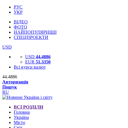
РУС
УКР
ВІДЕО
ФОТО
НАЙПОПУЛЯРНІШІ
СПЕЦПРОЕКТИ
USD
USD
44.4886
EUR
51.3350
Всі курси валют
44.4886
Авторизація
Пошук
RU
ВСІ РОЗДІЛИ
Головна
Україна
Місто
Світ