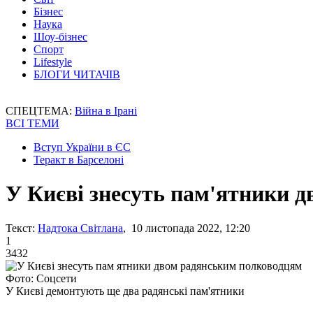
Бізнес
Наука
Шоу-бізнес
Спорт
Lifestyle
БЛОГИ ЧИТАЧІВ
СПЕЦТЕМА:
Війна в Ірані
ВСІ ТЕМИ
Вступ України в ЄС
Теракт в Барселоні
У Києві знесуть пам'ятники 
Текст:
Надтока Світлана
, 10 листопада 2022, 12:20
1
3432
Фото: Соцсети
У Києві демонтують ще два радянські пам'ятники