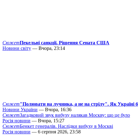
Сюжет
Пекельні санкції. Рішення Сената США
Новини світу
— Вчора, 23:14
Сюжет
"Полювати на лучника, а не на стрілу". Як Україні 
Новини України
— Вчора, 16:36
Сюжет
Загадковий звук вибуху налякав Москву: що це було
Росія новини
— Вчора, 15:27
Сюжет
Бенкет генералів. Наслідки вибуху в Москві
Росія новини
— 6 серпня 2026, 23:58