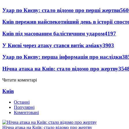
Удар по Києву: стало відомо про перші жертви
560
Київ пережив найспекотніший день в історії спост
Київ під масованим балістичним ударом
4197
У Києві через атаку стався витік аміаку
3903
Удар по Києву: перша інформація про наслідки
38
Нічна атака на Київ: стало відомо про жертву
354
Читати коментарі
Київ
Останні
Популярні
Коментовані
Нічна атака на Київ: стало відомо про жертву