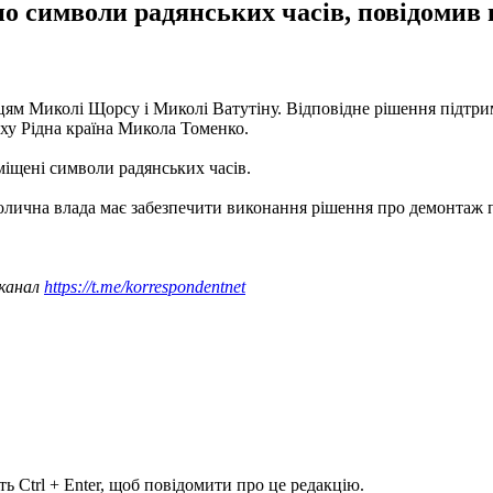
о символи радянських часів, повідомив г
ям Миколі Щорсу і Миколі Ватутіну. Відповідне рішення підтри
ху Рідна країна Микола Томенко.
міщені символи радянських часів.
лична влада має забезпечити виконання рішення про демонтаж п
 канал
https://t.me/korrespondentnet
ь Ctrl + Enter, щоб повідомити про це редакцію.