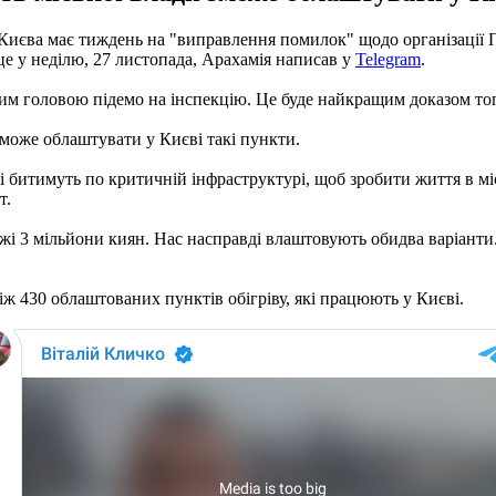
иєва має тиждень на "виправлення помилок" щодо організації Пун
це у неділю, 27 листопада, Арахамія написав у
Telegram
.
ким головою підемо на інспекцію. Це буде найкращим доказом того
 зможе облаштувати у Києві такі пункти.
 битимуть по критичній інфраструктурі, щоб зробити життя в міс
т.
жі 3 мільйони киян. Нас насправді влаштовують обидва варіанти. 
іж 430 облаштованих пунктів обігріву, які працюють у Києві.