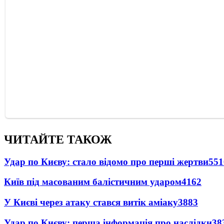
ЧИТАЙТЕ ТАКОЖ
Удар по Києву: стало відомо про перші жертви
551
Київ під масованим балістичним ударом
4162
У Києві через атаку стався витік аміаку
3883
Удар по Києву: перша інформація про наслідки
38