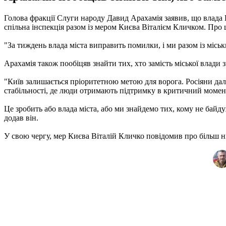
Голова фракції Слуги народу Давид Арахамія заявив, що влада К
спільна інспекція разом із мером Києва Віталієм Кличком. Про 
"За тиждень влада міста виправить помилки, і ми разом із місь
Арахамія також пообіцяв знайти тих, хто замість міської влади
"Київ залишається пріоритетною метою для ворога. Росіяни далі
стабільності, де люди отримають підтримку в критичний момен
Це зробить або влада міста, або ми знайдемо тих, кому не байду
додав він.
У свою чергу, мер Києва Віталій Кличко повідомив про більш н