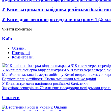
У Києві затримали навідника російської балістик
У Києві двоє пенсіонерів віддали шахраям 12,5 м
Читати коментарі
Київ
Останні
Популярні
Коментовані
У Києві пенсіонерка віддала шахраям $18 тисяч через "перевір
Мільйонна застава і смерть двійні: у Києві викрили схему лікар
Вартість плану стійкості Києва зменшили майже вдвічі
У Києві затримали навідника російської балістики
Закупівля серверів на 79 млн грн: посадовцю повідомили про п
Сюжети