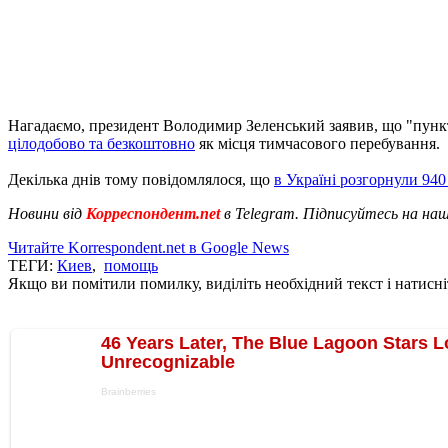
Нагадаємо, президент Володимир Зеленський заявив, що "пункти 
цілодобово та безкоштовно
як місця тимчасового перебування.
Декілька днів тому повідомлялося, що
в Україні розгорнули 940
Новини від
Корреспондент.net
в Telegram. Підписуйтесь на на
Читайте Korrespondent.net в Google News
ТЕГИ:
Киев
,
помощь
Якщо ви помітили помилку, виділіть необхідний текст і натисніт