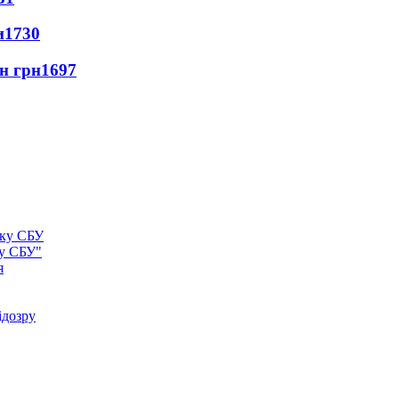
и
1730
лн грн
1697
ку СБУ"
я
ідозру