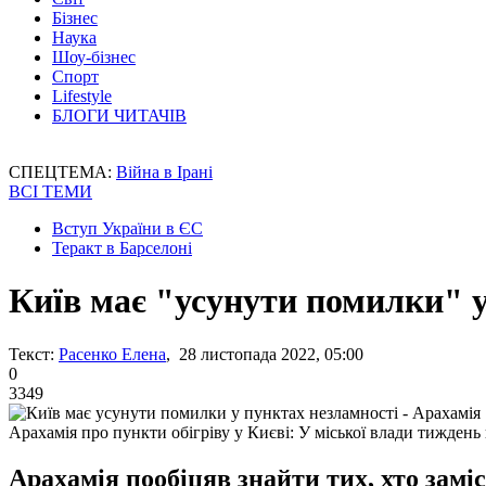
Бізнес
Наука
Шоу-бізнес
Спорт
Lifestyle
БЛОГИ ЧИТАЧІВ
СПЕЦТЕМА:
Війна в Ірані
ВСІ ТЕМИ
Вступ України в ЄС
Теракт в Барселоні
Київ має "усунути помилки" у
Текст:
Расенко Елена
, 28 листопада 2022, 05:00
0
3349
Арахамія про пункти обігріву у Києві: У міської влади тиждень
Арахамія пообіцяв знайти тих, хто замі