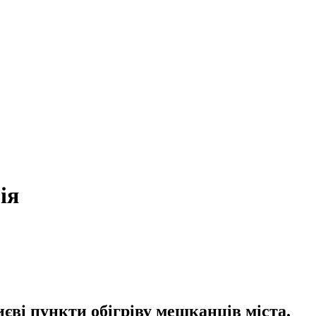
ія
иєві пункти обігріву мешканців міста.