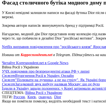
Фасад столичного бутіка модного дому п
У Києві невідомі залишили написи на фасаді бутика Dior після 
мережі.
Зокрема автори написів звинувачують бренд у підтримці Росії.
Нагадаємо, модний дім Dior представив нову колекцію під наз
через те, що побачили в дизайні Dior "російські мотиви". Зокре
Netflix виправив повідомлення про "російського князя" Яросла
Новини от
Корреспондент.net
в Telegram. Підписуйтесь на на
Читайте Korrespondent.net в Google News
Війна Росії з Україною
УЧХ повідомив про безпрецедентні атаки РФ у липні
Сюжет
Вторгнення Росії в Україну. Онлайн
Сюжет
"Полювати на лучника, а не на стрілу". Як Україні бор
Сюжет
Загадковий звук вибуху налякав Москву: що це було
Їздили в Україну заради полонених: у Кореї затримали активіст
СПЕЦТЕМА:
Війна Росії з Україною
ТЕГИ:
Россия
,
Киев
,
скандал
,
Dior
Якщо ви помітили помилку, виділіть необхідний текст і натисніт