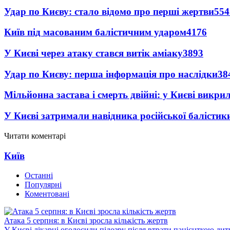
Удар по Києву: стало відомо про перші жертви
554
Київ під масованим балістичним ударом
4176
У Києві через атаку стався витік аміаку
3893
Удар по Києву: перша інформація про наслідки
38
Мільйонна застава і смерть двійні: у Києві викри
У Києві затримали навідника російської балістик
Читати коментарі
Київ
Останні
Популярні
Коментовані
Атака 5 серпня: в Києві зросла кількість жертв
У Києві лікарці оголосили підозру після втрати пацієнткою ди