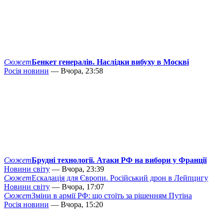
Сюжет
Бенкет генералів. Наслідки вибуху в Москві
Росія новини
— Вчора, 23:58
Сюжет
Брудні технології. Атаки РФ на вибори у Франції
Новини світу
— Вчора, 23:39
Сюжет
Ескалація для Європи. Російський дрон в Лейпцигу
Новини світу
— Вчора, 17:07
Сюжет
Зміни в армії РФ: що стоїть за рішенням Путіна
Росія новини
— Вчора, 15:20