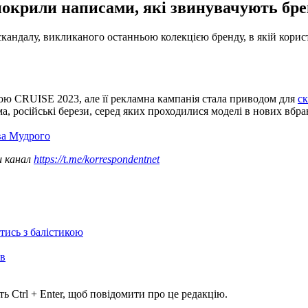
окрили написами, які звинувачують брен
скандалу, викликаного останньою колекцією бренду, в якій корист
вою CRUISE 2023, але її рекламна кампанія стала приводом для
ск
ма, російські берези, серед яких проходилися моделі в нових вбра
ва Мудрого
ш канал
https://t.me/korrespondentnet
отись з балістикою
ів
ь Ctrl + Enter, щоб повідомити про це редакцію.