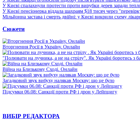
У Києві спалахнули протести проти вирубки дерев заради тепл
У Києві пенсіонерка віддала шахраям $18 тисяч через "перевір
Мільйонна застава і смерть двійні: у Києві викрили схему лікар
Сюжети
Вторгнення Росії в Україну. Онлайн
"Полювати на лучника, а не на стрілу". Як Україні боротись з 
Війна на Близькому Сході. Онлайн
Загадковий звук вибуху налякав Москву: що це було
Підсумки 06.08: Санкції проти РФ і дрон у Лейпцигу
ВИБІР РЕДАКТОРА