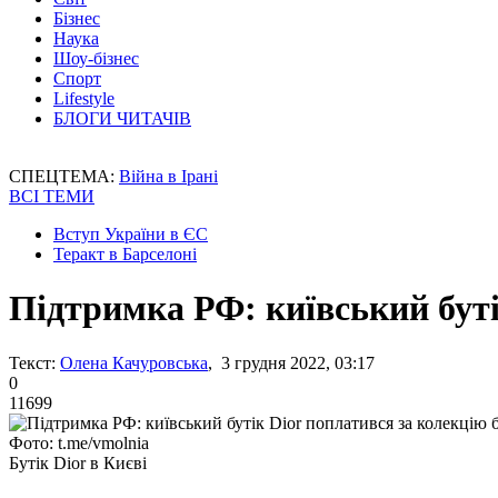
Бізнес
Наука
Шоу-бізнес
Спорт
Lifestyle
БЛОГИ ЧИТАЧІВ
СПЕЦТЕМА:
Війна в Ірані
ВСІ ТЕМИ
Вступ України в ЄС
Теракт в Барселоні
Підтримка РФ: київський буті
Текст:
Олена Качуровська
, 3 грудня 2022, 03:17
0
11699
Фото: t.me/vmolnia
Бутік Dior в Києві