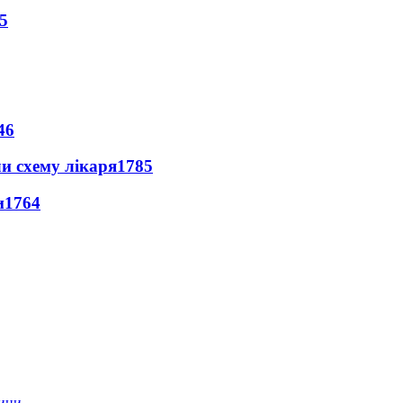
5
46
ли схему лікаря
1785
и
1764
тини