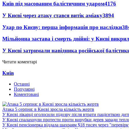
Київ під масованим балістичним ударом
4176
У Києві через атаку стався витік аміаку
3894
Удар по Києву: перша інформація про наслідки
38
Мільйонна застава і смерть двійні: у Києві викри
У Києві затримали навідника російської балістик
Читати коментарі
Київ
Останні
Популярні
Коментовані
Атака 5 серпня: в Києві зросла кількість жертв
У Києві лікарці оголосили підозру після втрати пацієнткою ди
У Києві спалахнули протести проти вирубки дерев заради тепл
У Києві пенсіонерка віддала шахраям $18 тисяч через "перевір