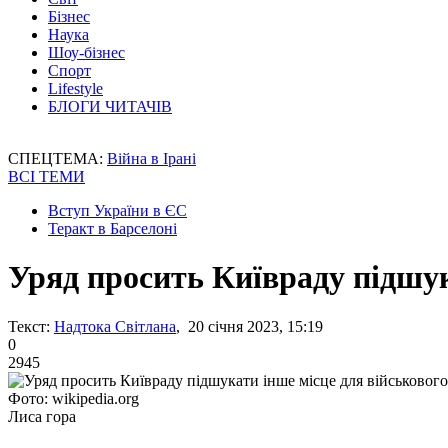
Бізнес
Наука
Шоу-бізнес
Спорт
Lifestyle
БЛОГИ ЧИТАЧІВ
СПЕЦТЕМА:
Війна в Ірані
ВСІ ТЕМИ
Вступ України в ЄС
Теракт в Барселоні
Уряд просить Київраду підшук
Текст:
Надтока Світлана
, 20 січня 2023, 15:19
0
2945
Фото: wikipedia.org
Лиса гора