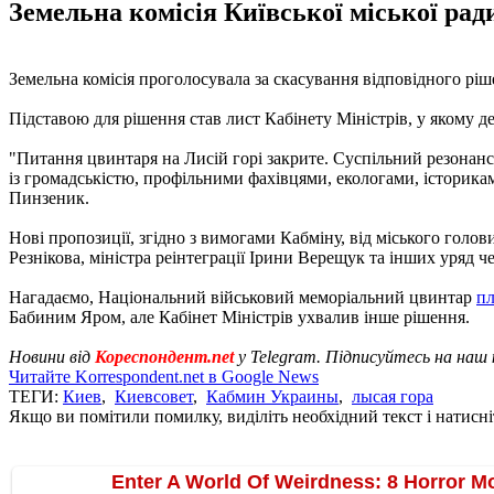
Земельна комісія Київської міської рад
Земельна комісія проголосувала за скасування відповідного ріш
Підставою для рішення став лист Кабінету Міністрів, у якому 
"Питання цвинтаря на Лисій горі закрите. Суспільний резонанс
із громадськістю, профільними фахівцями, екологами, історикам
Пинзеник.
Нові пропозиції, згідно з вимогами Кабміну, від міського голов
Резнікова, міністра реінтеграції Ірини Верещук та інших уряд че
Нагадаємо, Національний військовий меморіальний цвинтар
пл
Бабиним Яром, але Кабінет Міністрів ухвалив інше рішення.
Новини від
Кореспондент.net
у Telegram. Підписуйтесь на наш
Читайте Korrespondent.net в Google News
ТЕГИ:
Киев
,
Киевсовет
,
Кабмин Украины
,
лысая гора
Якщо ви помітили помилку, виділіть необхідний текст і натисніт