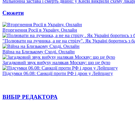
Мільйонна застава і смерть двійні: у Києві викрили схему лікар
Сюжети
Вторгнення Росії в Україну. Онлайн
"Полювати на лучника, а не на стрілу". Як Україні боротись з 
Війна на Близькому Сході. Онлайн
Загадковий звук вибуху налякав Москву: що це було
Підсумки 06.08: Санкції проти РФ і дрон у Лейпцигу
ВИБІР РЕДАКТОРА