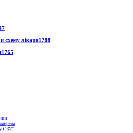
47
ли схему лікаря
1788
и
1765
тини
омережі
ку СБУ"