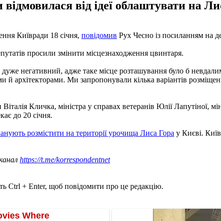
и відмовилася від ідеї облаштувати на Ли
ення Київради 18 січня,
повідомив
Рух Чесно із посиланням на 
депутатів просили змінити місцезнаходження цвинтаря.
 дуже негативний, адже таке місце розташування було б невдали
и й архітекторами. Ми запропонували кілька варіантів розміщення
и Віталія Кличка, міністра у справах ветеранів Юлії Лапутіної, м
кає до 20 січня.
анують розмістити на території урочища Лиса Гора
у Києві. Киї
 канал
https://t.me/korrespondentnet
ь Ctrl + Enter, щоб повідомити про це редакцію.