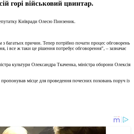
сій горі військовий цвинтар.
депутатку Київради Олесю Пинзеник.
м з багатьох причин. Тепер потрібно почати процес обговорень
, і все ж таки це рішення потребує обговорення", – зазначає
іністра культури Олександра Ткаченка, міністра оборони Олексія
в пропонував місце для проведення почесних поховань поруч із