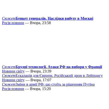
Сюжет
Бенкет генералів. Наслідки вибуху в Москві
Росія новини
— Вчора, 23:58
Сюжет
Брудні технології. Атаки РФ на вибори у Франції
Новини світу
— Вчора, 23:39
Сюжет
Ескалація для Європи. Російський дрон в Лейпцигу
Новини світу
— Вчора, 17:07
Сюжет
Зміни в армії РФ: що стоїть за рішенням Путіна
Росія новини
— Вчора, 15:20