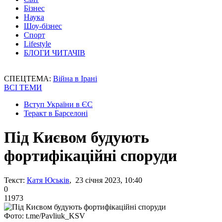
Бізнес
Наука
Шоу-бізнес
Спорт
Lifestyle
БЛОГИ ЧИТАЧІВ
СПЕЦТЕМА:
Війна в Ірані
ВСІ ТЕМИ
Вступ України в ЄС
Теракт в Барселоні
Під Києвом будують
фортифікаційні споруди
Текст:
Катя Юськів
, 23 січня 2023, 10:40
0
11973
Фото: t.me/Pavliuk_KSV