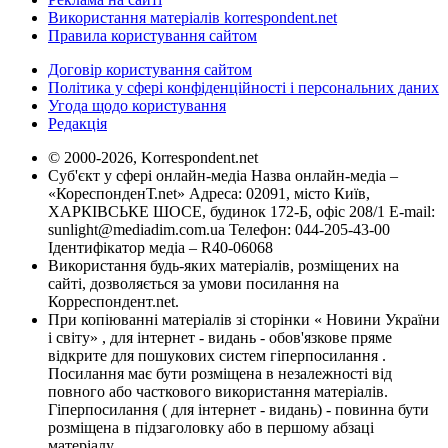
Використання матеріалів korrespondent.net
Правила користування сайтом
Договір користування сайтом
Політика у сфері конфіденційності і персональних даних
Угода щодо користування
Редакція
© 2000-2026, Korrespondent.net
Суб'єкт у сфері онлайн-медіа Назва онлайн-медіа –
«КореспонденТ.net» Адреса: 02091, місто Київ,
ХАРКІВСЬКЕ ШОСЕ, будинок 172-Б, офіс 208/1 E-mail:
sunlight@mediadim.com.ua
Телефон: 044-205-43-00
Ідентифікатор медіа – R40-06068
Використання будь-яких матеріалів, розміщених на
сайті, дозволяється за умови посилання на
Корреспондент.net.
При копіюванні матеріалів зі сторінки « Новини України
і світу» , для інтернет - видань - обов'язкове пряме
відкрите для пошукових систем гіперпосилання .
Посилання має бути розміщена в незалежності від
повного або часткового використання матеріалів.
Гіперпосилання ( для інтернет - видань) - повинна бути
розміщена в підзаголовку або в першому абзаці
матеріалу.