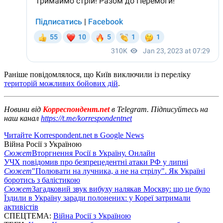
Раніше повідомлялося, що Київ виключили із переліку
територій можливих бойових дій
.
Новини від
Корреспондент.net
в Telegram. Підписуйтесь на
наш канал
https://t.me/korrespondentnet
Читайте Korrespondent.net в Google News
Війна Росії з Україною
Сюжет
Вторгнення Росії в Україну. Онлайн
УЧХ повідомив про безпрецедентні атаки РФ у липні
Сюжет
"Полювати на лучника, а не на стрілу". Як Україні
боротись з балістикою
Сюжет
Загадковий звук вибуху налякав Москву: що це було
Їздили в Україну заради полонених: у Кореї затримали
активістів
СПЕЦТЕМА:
Війна Росії з Україною