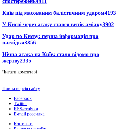
спостережень
4911
Київ під масованим балістичним ударом
4193
У Києві через атаку стався витік аміаку
3902
Удар по Києву: перша інформація про
наслідки
3856
Нічна атака на Київ: стало відомо про
жертву
2335
Читати коментарі
Повна версія сайту
Facebook
Twitter
RSS-стрічки
E-mail розсилка
Контакти
Реклама на сайті