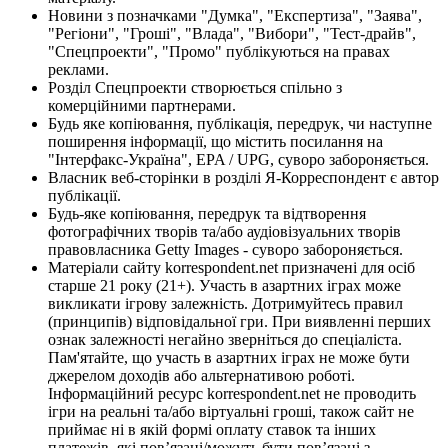
Новини з позначками "Думка", "Експертиза", "Заява",
"Регіони", "Гроші", "Влада", "Вибори", "Тест-драйв",
"Спецпроекти", "Промо" публікуються на правах
реклами.
Розділ Спецпроекти створюється спільно з
комерційними партнерами.
Будь яке копіювання, публікація, передрук, чи наступне
поширення інформації, що містить посилання на
"Інтерфакс-Україна", EPA / UPG, суворо забороняється.
Власник веб-сторінки в розділі Я-Корреспондент є автор
публікації.
Будь-яке копіювання, передрук та відтворення
фотографічних творів та/або аудіовізуальних творів
правовласника Getty Images - суворо забороняється.
Матеріали сайту korrespondent.net призначені для осіб
старше 21 року (21+). Участь в азартних іграх може
викликати ігрову залежність. Дотримуйтесь правил
(принципів) відповідальної гри. При виявленні перших
ознак залежності негайно зверніться до спеціаліста.
Пам'ятайте, що участь в азартних іграх не може бути
джерелом доходів або альтернативою роботі.
Інформаційний ресурс korrespondent.net не проводить
ігри на реальні та/або віртуальні гроші, також сайт не
приймає ні в якій формі оплату ставок та інших
платежів, які пов’язані/можуть бути пов’язані з