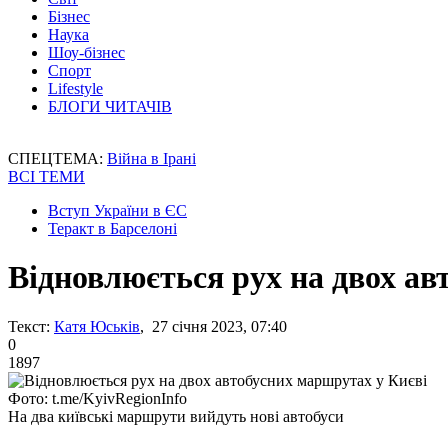
Бізнес
Наука
Шоу-бізнес
Спорт
Lifestyle
БЛОГИ ЧИТАЧІВ
СПЕЦТЕМА:
Війна в Ірані
ВСІ ТЕМИ
Вступ України в ЄС
Теракт в Барселоні
Відновлюється рух на двох ав
Текст:
Катя Юськів
, 27 січня 2023, 07:40
0
1897
Фото: t.me/KyivRegionInfo
На два київські маршрути вийдуть нові автобуси