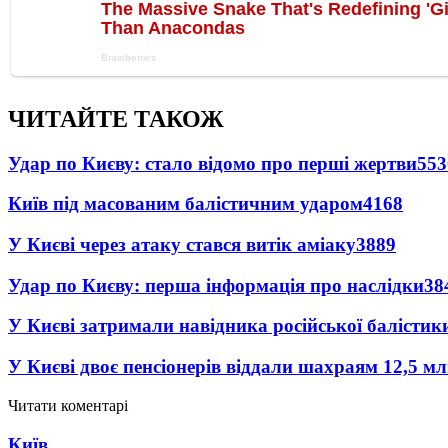
ЧИТАЙТЕ ТАКОЖ
Удар по Києву: стало відомо про перші жертви
553
Київ під масованим балістичним ударом
4168
У Києві через атаку стався витік аміаку
3889
Удар по Києву: перша інформація про наслідки
38
У Києві затримали навідника російської балістик
У Києві двоє пенсіонерів віддали шахраям 12,5 м
Читати коментарі
Київ