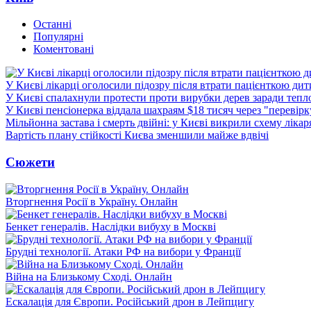
Останні
Популярні
Коментовані
У Києві лікарці оголосили підозру після втрати пацієнткою ди
У Києві спалахнули протести проти вирубки дерев заради тепл
У Києві пенсіонерка віддала шахраям $18 тисяч через "перевір
Мільйонна застава і смерть двійні: у Києві викрили схему лікар
Вартість плану стійкості Києва зменшили майже вдвічі
Сюжети
Вторгнення Росії в Україну. Онлайн
Бенкет генералів. Наслідки вибуху в Москві
Брудні технології. Атаки РФ на вибори у Франції
Війна на Близькому Сході. Онлайн
Ескалація для Європи. Російський дрон в Лейпцигу