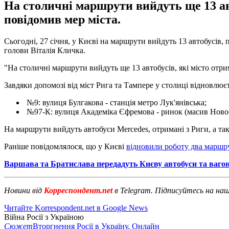
На столичні маршрути вийдуть ще 13 авт
повідомив мер міста.
Сьогодні, 27 січня, у Києві на маршрути вийдуть 13 автобусів
голови Віталія Кличка.
"На столичні маршрути вийдуть ще 13 автобусів, які місто отри
Завдяки допомозі від міст Рига та Тампере у столиці відновлює
№9: вулиця Булгакова - станція метро Лук'янівська;
№97-К: вулиця Академіка Єфремова - ринок (масив Новоб
На маршрути вийдуть автобуси Mercedes, отримані з Риги, а так
Раніше повідомлялося, що у Києві
відновили роботу два маршр
Варшава та Братислава передадуть Києву автобуси та ваго
Новини від
Корреспондент.net
в Telegram. Підписуйтесь на на
Читайте Korrespondent.net в Google News
Війна Росії з Україною
Сюжет
Вторгнення Росії в Україну. Онлайн