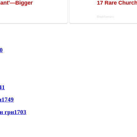
0
41
и
1749
лн грн
1703