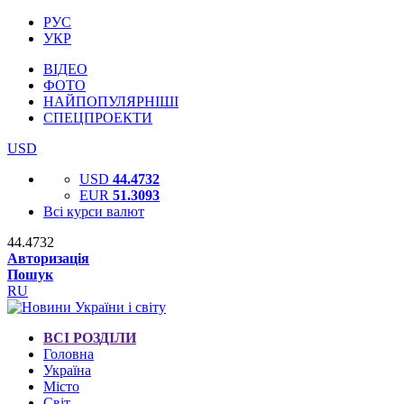
РУС
УКР
ВІДЕО
ФОТО
НАЙПОПУЛЯРНІШІ
СПЕЦПРОЕКТИ
USD
USD
44.4732
EUR
51.3093
Всі курси валют
44.4732
Авторизація
Пошук
RU
ВСІ РОЗДІЛИ
Головна
Україна
Місто
Світ