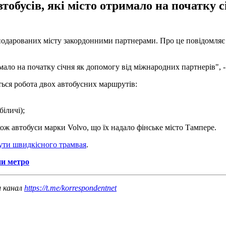
обусів, які місто отримало на початку с
, подарованих місту закордонними партнерами. Про це повідомляє
мало на початку січня як допомогу від міжнародних партнерів", 
ться робота двох автобусних маршрутів:
іличі);
ож автобуси марки Volvo, що їх надало фінське місто Тампере.
ути швидкісного трамвая
.
ни метро
ш канал
https://t.me/korrespondentnet