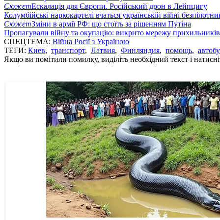
Сюжет
Ескалація для Європи. Російський дрон в Лейпцигу
Колумбійські наркокартелі вчаться українській війні безпілотни
Сюжет
Зміни в армії РФ: що стоїть за рішенням Путіна
Пропагували війну та окупацію: викрито мережу прихильникі
СПЕЦТЕМА:
Війна Росії з Україною
ТЕГИ:
Киев
,
транспорт
,
Латвия
,
Финляндия
,
помощь
,
автобу
Якщо ви помітили помилку, виділіть необхідний текст і натисніт