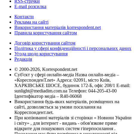
RSS-стрічки
E-mail розсилка
Контакти
Реклама на сайті
Використання матеріалів korrespondent.net
Правила користування сайтом
Договір користування сайтом
Політика у сфері конфіденційності і персональних даних
Угода щодо користування
Редакція
© 2000-2026, Korrespondent.net
Суб'єкт у сфері онлайн-медіа Назва онлайн-медіа –
«КореспонденТ.net» Адреса: 02091, місто Київ,
ХАРКІВСЬКЕ ШОСЕ, будинок 172-Б, офіс 208/1 E-mail:
sunlight@mediadim.com.ua
Телефон: 044-205-43-00
Ідентифікатор медіа – R40-06068
Використання будь-яких матеріалів, розміщених на
сайті, дозволяється за умови посилання на
Корреспондент.net.
При копіюванні матеріалів зі сторінки « Новини України
і світу» , для інтернет - видань - обов'язкове пряме
відкрите для пошукових систем гіперпосилання .
Посилання має бути розміщена в незалежності від