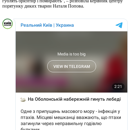
гублять орієнтир і помирають", – розповіла керівник центру
порятунку диких тварин Наталя Попова.