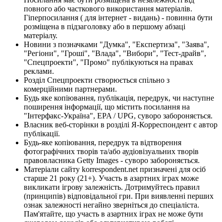
повного або часткового використання матеріалів.
Гіперпосилання ( для інтернет - видань) - повинна бути
розміщена в підзаголовку або в першому абзаці
матеріалу.
Новини з позначками "Думка", "Експертиза", "Заява",
"Регіони", "Гроші", "Влада", "Вибори", "Тест-драйв",
"Спецпроекти", "Промо" публікуються на правах
реклами.
Розділ Спецпроекти створюється спільно з
комерційними партнерами.
Будь яке копіювання, публікація, передрук, чи наступне
поширення інформації, що містить посилання на
"Інтерфакс-Україна", EPA / UPG, суворо забороняється.
Власник веб-сторінки в розділі Я-Корреспондент є автор
публікації.
Будь-яке копіювання, передрук та відтворення
фотографічних творів та/або аудіовізуальних творів
правовласника Getty Images - суворо забороняється.
Матеріали сайту korrespondent.net призначені для осіб
старше 21 року (21+). Участь в азартних іграх може
викликати ігрову залежність. Дотримуйтесь правил
(принципів) відповідальної гри. При виявленні перших
ознак залежності негайно зверніться до спеціаліста.
Пам'ятайте, що участь в азартних іграх не може бути