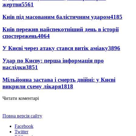
жертви
5561
Київ під масованим балістичним ударом
4185
Київ пережив найспекотніший день в історії
спостережень
4064
У Києві через атаку стався витік аміаку
3896
Удар по Києву: перша інформація про
наслідки
3851
Мільйонна застава і смерть двійні: у Києві
викрили схему лікаря
1818
Читати коментарі
Повна версія сайту
Facebook
Twitter