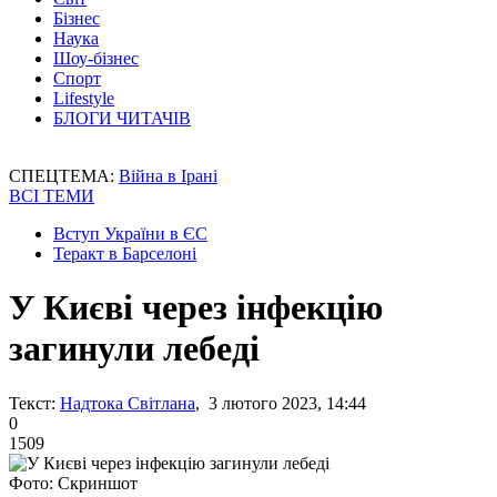
Бізнес
Наука
Шоу-бізнес
Спорт
Lifestyle
БЛОГИ ЧИТАЧІВ
СПЕЦТЕМА:
Війна в Ірані
ВСІ ТЕМИ
Вступ України в ЄС
Теракт в Барселоні
У Києві через інфекцію
загинули лебеді
Текст:
Надтока Світлана
, 3 лютого 2023, 14:44
0
1509
Фото: Скриншот