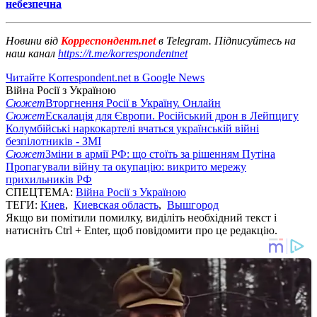
небезпечна
Новини від
Корреспондент.net
в Telegram. Підписуйтесь на
наш канал
https://t.me/korrespondentnet
Читайте Korrespondent.net в Google News
Війна Росії з Україною
Сюжет
Вторгнення Росії в Україну. Онлайн
Сюжет
Ескалація для Європи. Російський дрон в Лейпцигу
Колумбійські наркокартелі вчаться українській війні
безпілотників - ЗМІ
Сюжет
Зміни в армії РФ: що стоїть за рішенням Путіна
Пропагували війну та окупацію: викрито мережу
прихильників РФ
СПЕЦТЕМА:
Війна Росії з Україною
ТЕГИ:
Киев
,
Киевская область
,
Вышгород
Якщо ви помітили помилку, виділіть необхідний текст і
натисніть Ctrl + Enter, щоб повідомити про це редакцію.