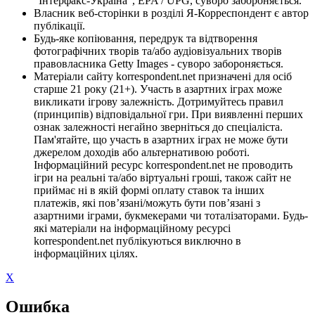
"Інтерфакс-Україна", EPA / UPG, суворо забороняється.
Власник веб-сторінки в розділі Я-Корреспондент є автор
публікації.
Будь-яке копіювання, передрук та відтворення
фотографічних творів та/або аудіовізуальних творів
правовласника Getty Images - суворо забороняється.
Матеріали сайту korrespondent.net призначені для осіб
старше 21 року (21+). Участь в азартних іграх може
викликати ігрову залежність. Дотримуйтесь правил
(принципів) відповідальної гри. При виявленні перших
ознак залежності негайно зверніться до спеціаліста.
Пам'ятайте, що участь в азартних іграх не може бути
джерелом доходів або альтернативою роботі.
Інформаційний ресурс korrespondent.net не проводить
ігри на реальні та/або віртуальні гроші, також сайт не
приймає ні в якій формі оплату ставок та інших
платежів, які пов’язані/можуть бути пов’язані з
азартними іграми, букмекерами чи тоталізаторами. Будь-
які матеріали на інформаційному ресурсі
korrespondent.net публікуються виключно в
інформаційних цілях.
X
Ошибка