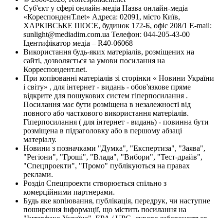
Суб'єкт у сфері онлайн-медіа Назва онлайн-медіа –
«КореспонденТ.net» Адреса: 02091, місто Київ,
ХАРКІВСЬКЕ ШОСЕ, будинок 172-Б, офіс 208/1 E-mail:
sunlight@mediadim.com.ua
Телефон: 044-205-43-00
Ідентифікатор медіа – R40-06068
Використання будь-яких матеріалів, розміщених на
сайті, дозволяється за умови посилання на
Корреспондент.net.
При копіюванні матеріалів зі сторінки « Новини України
і світу» , для інтернет - видань - обов'язкове пряме
відкрите для пошукових систем гіперпосилання .
Посилання має бути розміщена в незалежності від
повного або часткового використання матеріалів.
Гіперпосилання ( для інтернет - видань) - повинна бути
розміщена в підзаголовку або в першому абзаці
матеріалу.
Новини з позначками "Думка", "Експертиза", "Заява",
"Регіони", "Гроші", "Влада", "Вибори", "Тест-драйв",
"Спецпроекти", "Промо" публікуються на правах
реклами.
Розділ Спецпроекти створюється спільно з
комерційними партнерами.
Будь яке копіювання, публікація, передрук, чи наступне
поширення інформації, що містить посилання на