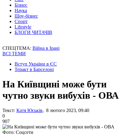
Бізнес
Наука
Шоу-бізнес
Спорт
Lifestyle
БЛОГИ ЧИТАЧІВ
СПЕЦТЕМА:
Війна в Ірані
ВСІ ТЕМИ
Вступ України в ЄС
Теракт в Барселоні
На Київщині може бути
чутно звуки вибухів - ОВА
Текст:
Катя Юськів
, 8 лютого 2023, 09:40
0
907
Фото: Соцсети