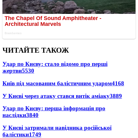
ЧИТАЙТЕ ТАКОЖ
Удар по Києву: стало відомо про перші
жертви
5530
Київ під масованим балістичним ударом
4168
У Києві через атаку стався витік аміаку
3889
Удар по Києву: перша інформація про
наслідки
3840
У Києві затримали навідника російської
балістики
1749