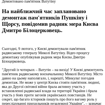
Демонтовано пам'ятник Ватутіну
На найближчий час заплановано
демонтаж пам'ятників Пушкіну і
Щорсу, повідомив радник мера Києва
Дмитро Білоцерковець.
Сьогодні, 9 лютого, у Києві демонтували пам'ятник
радянському генералу Миколі Ватутіну. Відео процесу
демонтажу опублікував радник мера Києва Дмитро
Білоцерковець.
"Другий із чотирьох – Ватутін – на вихід! У Києві демонтують
пам'ятник радянському воєначальнику Миколі Ватутіну. Місто
давно на цьому наполягало, і, нарешті, Мінкульт погодив
демонтаж. Не може у центрі Києва стояти пам'ятник людині,
яка до Другої світової війни брала активну участь у
встановленні радянської влади на території України і брала
участь у боях проти загонів українських повстанців. Не
секрет, що багато істориків пишуть про його вагому роль у
переслідуванні прихильників незалежної України", – зазначає