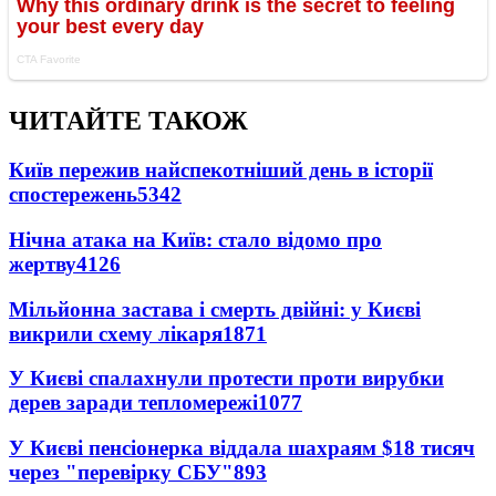
ЧИТАЙТЕ ТАКОЖ
Київ пережив найспекотніший день в історії
спостережень
5342
Нічна атака на Київ: стало відомо про
жертву
4126
Мільйонна застава і смерть двійні: у Києві
викрили схему лікаря
1871
У Києві спалахнули протести проти вирубки
дерев заради тепломережі
1077
У Києві пенсіонерка віддала шахраям $18 тисяч
через "перевірку СБУ"
893