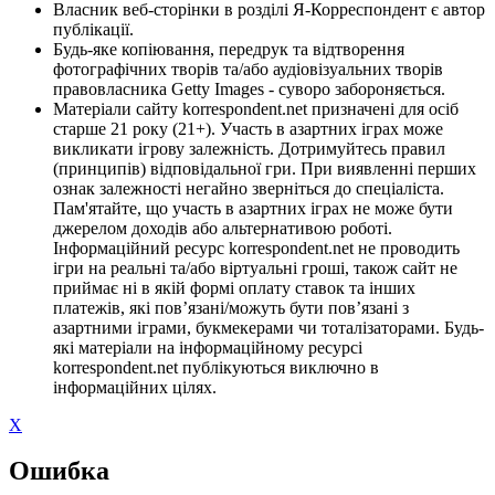
Власник веб-сторінки в розділі Я-Корреспондент є автор
публікації.
Будь-яке копіювання, передрук та відтворення
фотографічних творів та/або аудіовізуальних творів
правовласника Getty Images - суворо забороняється.
Матеріали сайту korrespondent.net призначені для осіб
старше 21 року (21+). Участь в азартних іграх може
викликати ігрову залежність. Дотримуйтесь правил
(принципів) відповідальної гри. При виявленні перших
ознак залежності негайно зверніться до спеціаліста.
Пам'ятайте, що участь в азартних іграх не може бути
джерелом доходів або альтернативою роботі.
Інформаційний ресурс korrespondent.net не проводить
ігри на реальні та/або віртуальні гроші, також сайт не
приймає ні в якій формі оплату ставок та інших
платежів, які пов’язані/можуть бути пов’язані з
азартними іграми, букмекерами чи тоталізаторами. Будь-
які матеріали на інформаційному ресурсі
korrespondent.net публікуються виключно в
інформаційних цілях.
X
Ошибка