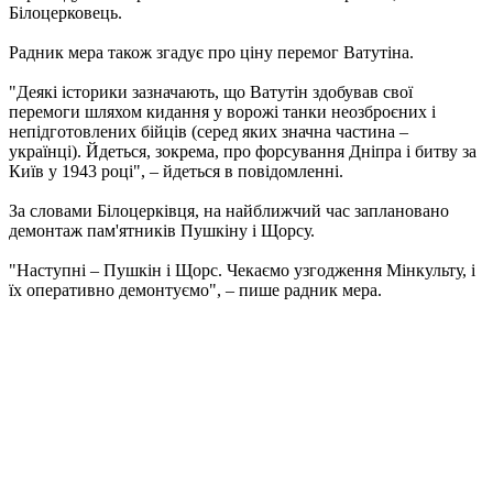
Білоцерковець.
Радник мера також згадує про ціну перемог Ватутіна.
"Деякі історики зазначають, що Ватутін здобував свої
перемоги шляхом кидання у ворожі танки неозброєних і
непідготовлених бійців (серед яких значна частина –
українці). Йдеться, зокрема, про форсування Дніпра і битву за
Київ у 1943 році", – йдеться в повідомленні.
За словами Білоцерківця, на найближчий час заплановано
демонтаж пам'ятників Пушкіну і Щорсу.
"Наступні – Пушкін і Щорс. Чекаємо узгодження Мінкульту, і
їх оперативно демонтуємо", – пише радник мера.