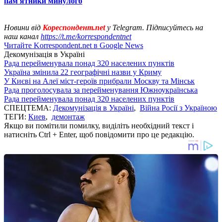
пам'ятники минулого
Новини від
Кореспондент.net
у Telegram. Підписуйтесь на
наш канал
https://t.me/korrespondentnet
Читайте Korrespondent.net в Google News
Декомунізація в Україні
Рада перейменувала понад 320 населених пунктів
Україна змінила 22 географічні назви у Криму
У Києві на Алеї міст-героїв прибрали Москву та Мінськ
Рада проголосувала за перейменування Южноукраїнська
Рада перейменувала понад 320 населених пунктів
СПЕЦТЕМА:
Декомунізація в Україні
,
Війна Росії з Україною
ТЕГИ:
Киев
,
демонтаж
Якщо ви помітили помилку, виділіть необхідний текст і
натисніть Ctrl + Enter, щоб повідомити про це редакцію.