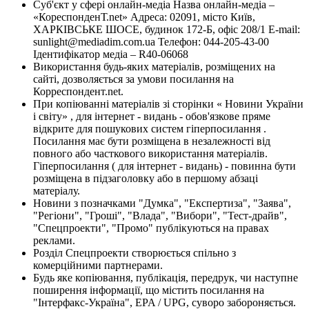
Суб'єкт у сфері онлайн-медіа Назва онлайн-медіа –
«КореспонденТ.net» Адреса: 02091, місто Київ,
ХАРКІВСЬКЕ ШОСЕ, будинок 172-Б, офіс 208/1 E-mail:
sunlight@mediadim.com.ua
Телефон: 044-205-43-00
Ідентифікатор медіа – R40-06068
Використання будь-яких матеріалів, розміщених на
сайті, дозволяється за умови посилання на
Корреспондент.net.
При копіюванні матеріалів зі сторінки « Новини України
і світу» , для інтернет - видань - обов'язкове пряме
відкрите для пошукових систем гіперпосилання .
Посилання має бути розміщена в незалежності від
повного або часткового використання матеріалів.
Гіперпосилання ( для інтернет - видань) - повинна бути
розміщена в підзаголовку або в першому абзаці
матеріалу.
Новини з позначками "Думка", "Експертиза", "Заява",
"Регіони", "Гроші", "Влада", "Вибори", "Тест-драйв",
"Спецпроекти", "Промо" публікуються на правах
реклами.
Розділ Спецпроекти створюється спільно з
комерційними партнерами.
Будь яке копіювання, публікація, передрук, чи наступне
поширення інформації, що містить посилання на
"Інтерфакс-Україна", EPA / UPG, суворо забороняється.