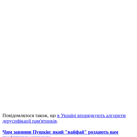
Повідомлялося також, що
в Україні впорядкують алгоритм
дерусифікації пам'ятників
.
Чим завинив Пушкін: який "вайфай" роздають нам