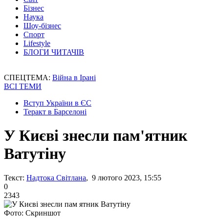
Бізнес
Наука
Шоу-бізнес
Спорт
Lifestyle
БЛОГИ ЧИТАЧІВ
СПЕЦТЕМА:
Війна в Ірані
ВСІ ТЕМИ
Вступ України в ЄС
Теракт в Барселоні
У Києві знесли пам'ятник
Ватутіну
Текст:
Надтока Світлана
, 9 лютого 2023, 15:55
0
2343
Фото: Скриншот