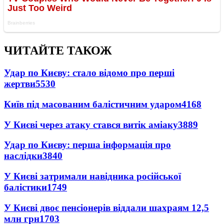
ЧИТАЙТЕ ТАКОЖ
Удар по Києву: стало відомо про перші
жертви
5530
Київ під масованим балістичним ударом
4168
У Києві через атаку стався витік аміаку
3889
Удар по Києву: перша інформація про
наслідки
3840
У Києві затримали навідника російської
балістики
1749
У Києві двоє пенсіонерів віддали шахраям 12,5
млн грн
1703