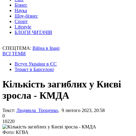
Бізнес
Наука
Шоу-бізнес
Спорт
Lifestyle
БЛОГИ ЧИТАЧІВ
СПЕЦТЕМА:
Війна в Ірані
ВСІ ТЕМИ
Вступ України в ЄС
Теракт в Барселоні
Кількість загиблих у Києві
зросла - КМДА
Текст:
Людмила Троценко
, 9 лютого 2023, 20:58
0
10220
Фото: КГВА