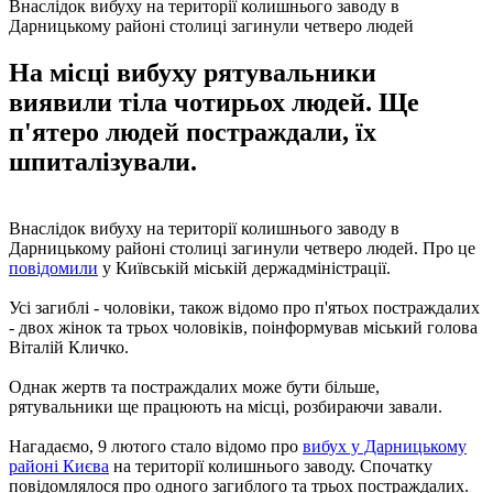
Внаслідок вибуху на території колишнього заводу в
Дарницькому районі столиці загинули четверо людей
На місці вибуху рятувальники
виявили тіла чотирьох людей. Ще
п'ятеро людей постраждали, їх
шпиталізували.
Внаслідок вибуху на території колишнього заводу в
Дарницькому районі столиці загинули четверо людей. Про це
повідомили
у Київській міській держадміністрації.
Усі загиблі - чоловіки, також відомо про п'ятьох постраждалих
- двох жінок та трьох чоловіків, поінформував міський голова
Віталій Кличко.
Однак жертв та постраждалих може бути більше,
рятувальники ще працюють на місці, розбираючи завали.
Нагадаємо, 9 лютого стало відомо про
вибух у Дарницькому
районі Києва
на території колишнього заводу. Спочатку
повідомлялося про одного загиблого та трьох постраждалих.