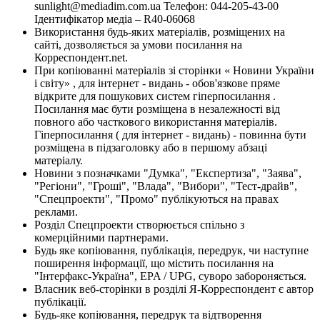
sunlight@mediadim.com.ua
Телефон: 044-205-43-00
Ідентифікатор медіа – R40-06068
Використання будь-яких матеріалів, розміщених на
сайті, дозволяється за умови посилання на
Корреспондент.net.
При копіюванні матеріалів зі сторінки « Новини України
і світу» , для інтернет - видань - обов'язкове пряме
відкрите для пошукових систем гіперпосилання .
Посилання має бути розміщена в незалежності від
повного або часткового використання матеріалів.
Гіперпосилання ( для інтернет - видань) - повинна бути
розміщена в підзаголовку або в першому абзаці
матеріалу.
Новини з позначками "Думка", "Експертиза", "Заява",
"Регіони", "Гроші", "Влада", "Вибори", "Тест-драйв",
"Спецпроекти", "Промо" публікуються на правах
реклами.
Розділ Спецпроекти створюється спільно з
комерційними партнерами.
Будь яке копіювання, публікація, передрук, чи наступне
поширення інформації, що містить посилання на
"Інтерфакс-Україна", EPA / UPG, суворо забороняється.
Власник веб-сторінки в розділі Я-Корреспондент є автор
публікації.
Будь-яке копіювання, передрук та відтворення