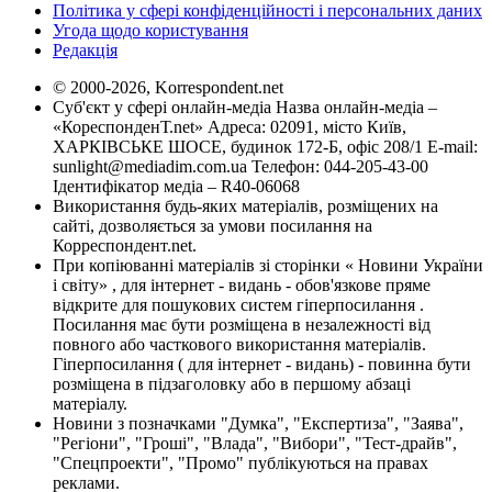
Політика у сфері конфіденційності і персональних даних
Угода щодо користування
Редакція
© 2000-2026, Korrespondent.net
Суб'єкт у сфері онлайн-медіа Назва онлайн-медіа –
«КореспонденТ.net» Адреса: 02091, місто Київ,
ХАРКІВСЬКЕ ШОСЕ, будинок 172-Б, офіс 208/1 E-mail:
sunlight@mediadim.com.ua
Телефон: 044-205-43-00
Ідентифікатор медіа – R40-06068
Використання будь-яких матеріалів, розміщених на
сайті, дозволяється за умови посилання на
Корреспондент.net.
При копіюванні матеріалів зі сторінки « Новини України
і світу» , для інтернет - видань - обов'язкове пряме
відкрите для пошукових систем гіперпосилання .
Посилання має бути розміщена в незалежності від
повного або часткового використання матеріалів.
Гіперпосилання ( для інтернет - видань) - повинна бути
розміщена в підзаголовку або в першому абзаці
матеріалу.
Новини з позначками "Думка", "Експертиза", "Заява",
"Регіони", "Гроші", "Влада", "Вибори", "Тест-драйв",
"Спецпроекти", "Промо" публікуються на правах
реклами.