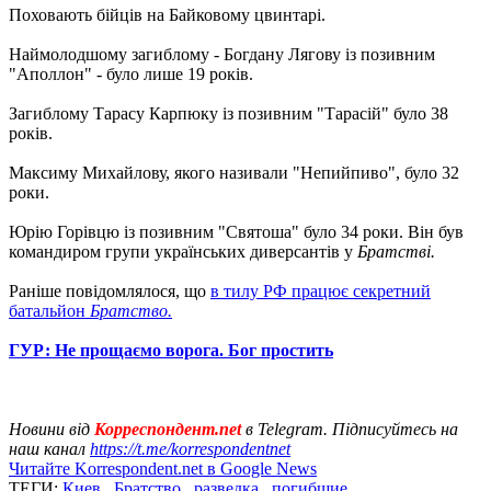
Поховають бійців на Байковому цвинтарі.
Наймолодшому загиблому - Богдану Лягову із позивним
"Аполлон" - було лише 19 років.
Загиблому Тарасу Карпюку із позивним "Тарасій" було 38
років.
Максиму Михайлову, якого називали "Непийпиво", було 32
роки.
Юрію Горівцю із позивним "Святоша" було 34 роки. Він був
командиром групи українських диверсантів у
Братстві.
Раніше повідомлялося, що
в тилу РФ працює секретний
батальйон
Братство.
ГУР: Не прощаємо ворога. Бог простить
Новини від
Корреспондент.net
в Telegram. Підписуйтесь на
наш канал
https://t.me/korrespondentnet
Читайте Korrespondent.net в Google News
ТЕГИ:
Киев
,
Братство
,
разведка
,
погибшие