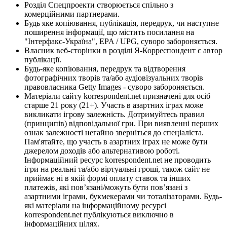
Розділ Спецпроекти створюється спільно з
комерційними партнерами.
Будь яке копіювання, публікація, передрук, чи наступне
поширення інформації, що містить посилання на
"Інтерфакс-Україна", EPA / UPG, суворо забороняється.
Власник веб-сторінки в розділі Я-Корреспондент є автор
публікації.
Будь-яке копіювання, передрук та відтворення
фотографічних творів та/або аудіовізуальних творів
правовласника Getty Images - суворо забороняється.
Матеріали сайту korrespondent.net призначені для осіб
старше 21 року (21+). Участь в азартних іграх може
викликати ігрову залежність. Дотримуйтесь правил
(принципів) відповідальної гри. При виявленні перших
ознак залежності негайно зверніться до спеціаліста.
Пам'ятайте, що участь в азартних іграх не може бути
джерелом доходів або альтернативою роботі.
Інформаційний ресурс korrespondent.net не проводить
ігри на реальні та/або віртуальні гроші, також сайт не
приймає ні в якій формі оплату ставок та інших
платежів, які пов’язані/можуть бути пов’язані з
азартними іграми, букмекерами чи тоталізаторами. Будь-
які матеріали на інформаційному ресурсі
korrespondent.net публікуються виключно в
інформаційних цілях.