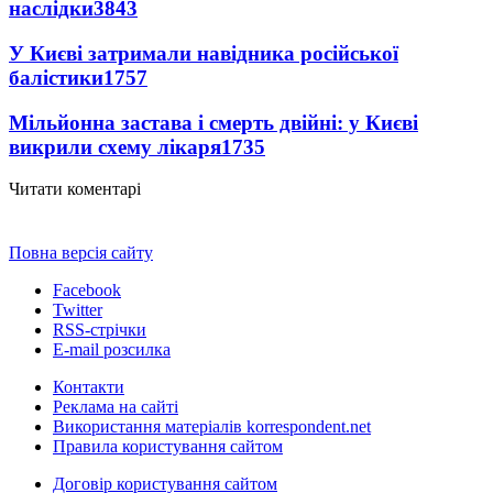
наслідки
3843
У Києві затримали навідника російської
балістики
1757
Мільйонна застава і смерть двійні: у Києві
викрили схему лікаря
1735
Читати коментарі
Повна версія сайту
Facebook
Twitter
RSS-стрічки
E-mail розсилка
Контакти
Реклама на сайті
Використання матеріалів korrespondent.net
Правила користування сайтом
Договір користування сайтом