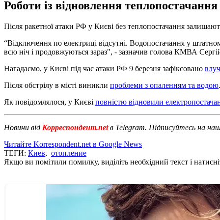
Роботи із відновлення теплопостачання 
Після ракетної атаки РФ у Києві без теплопостачання залишают
“Відключення по електриці відсутні. Водопостачання у штатном
всю ніч і продовжуються зараз", - зазначив голова КМВА Сергі
Нагадаємо, у Києві під час атаки РФ 9 березня зафіксовано
влуч
Після обстрілу в місті виникли
проблеми з опаленням та водою
Як повідомлялося, у Києві
повністю відновили електропостача
Новини від
Корреспондент.net
в Telegram. Підписуйтесь на на
Читайте Korrespondent.net в Google News
ТЕГИ:
Киев
,
отопление
Якщо ви помітили помилку, виділіть необхідний текст і натисніт