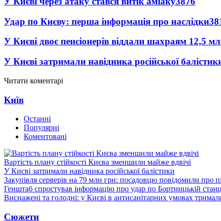
У Києві через атаку стався витік аміаку
3876
Удар по Києву: перша інформація про наслідки
38
У Києві двоє пенсіонерів віддали шахраям 12,5 м
У Києві затримали навідника російської балістик
Читати коментарі
Київ
Останні
Популярні
Коментовані
Вартість плану стійкості Києва зменшили майже вдвічі
У Києві затримали навідника російської балістики
Закупівля серверів на 79 млн грн: посадовцю повідомили про п
Генштаб спростував інформацію про удар по Бортницькій станці
Виснажені та голодні: у Києві в антисанітарних умовах тримал
Сюжети