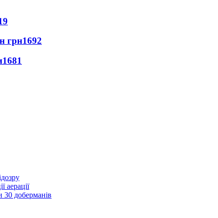
19
лн грн
1692
и
1681
ідозру
ї аерації
и 30 доберманів