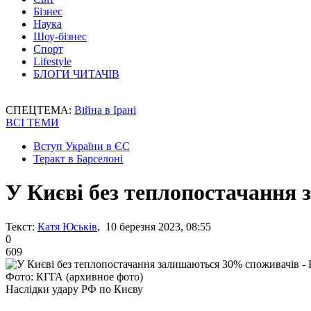
Бізнес
Наука
Шоу-бізнес
Спорт
Lifestyle
БЛОГИ ЧИТАЧІВ
СПЕЦТЕМА:
Війна в Ірані
ВСІ ТЕМИ
Вступ України в ЄС
Теракт в Барселоні
У Києві без теплопостачання
Текст:
Катя Юськів
, 10 березня 2023, 08:55
0
609
Фото: КГГА (архивное фото)
Наслідки удару РФ по Києву