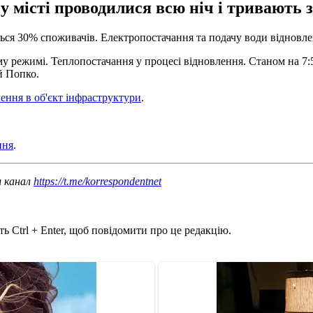
у місті проводилися всю ніч і тривають з
ься 30% споживачів. Електропостачання та подачу води відновле
у режимі. Теплопостачання у процесі відновлення. Станом на 7:
й Попко.
ення в об'єкт інфраструктури
.
.
ння
.
ш канал
https://t.me/korrespondentnet
ь Ctrl + Enter, щоб повідомити про це редакцію.