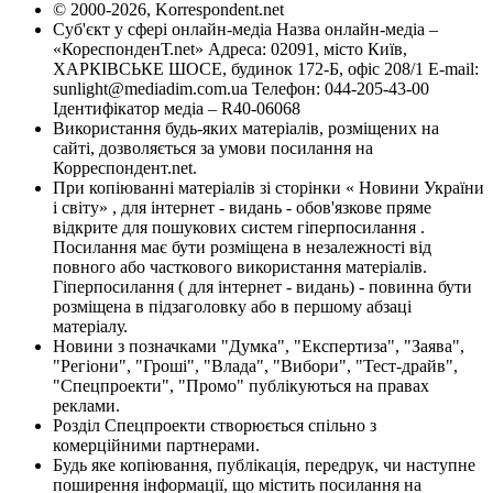
© 2000-2026, Korrespondent.net
Суб'єкт у сфері онлайн-медіа Назва онлайн-медіа –
«КореспонденТ.net» Адреса: 02091, місто Київ,
ХАРКІВСЬКЕ ШОСЕ, будинок 172-Б, офіс 208/1 E-mail:
sunlight@mediadim.com.ua
Телефон: 044-205-43-00
Ідентифікатор медіа – R40-06068
Використання будь-яких матеріалів, розміщених на
сайті, дозволяється за умови посилання на
Корреспондент.net.
При копіюванні матеріалів зі сторінки « Новини України
і світу» , для інтернет - видань - обов'язкове пряме
відкрите для пошукових систем гіперпосилання .
Посилання має бути розміщена в незалежності від
повного або часткового використання матеріалів.
Гіперпосилання ( для інтернет - видань) - повинна бути
розміщена в підзаголовку або в першому абзаці
матеріалу.
Новини з позначками "Думка", "Експертиза", "Заява",
"Регіони", "Гроші", "Влада", "Вибори", "Тест-драйв",
"Спецпроекти", "Промо" публікуються на правах
реклами.
Розділ Спецпроекти створюється спільно з
комерційними партнерами.
Будь яке копіювання, публікація, передрук, чи наступне
поширення інформації, що містить посилання на