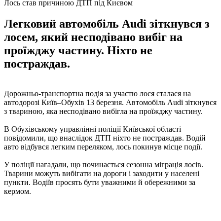
Лось став причиною ДТП під Києвом
Легковий автомобіль Audi зіткнувся з
лосем, який несподівано вибіг на
проїжджу частину. Ніхто не
постраждав.
Дорожньо-транспортна подія за участю лося сталася на
автодорозі Київ–Обухів 13 березня. Автомобіль Audi зіткнувся
з твариною, яка несподівано вибігла на проїжджу частину.
В Обухівському управлінні поліції Київської області
повідомили, що внаслідок ДТП ніхто не постраждав. Водій
авто відбувся легким переляком, лось покинув місце події.
У поліції нагадали, що починається сезонна міграція лосів.
Тварини можуть вибігати на дороги і заходити у населені
пункти. Водіїв просять бути уважними й обережними за
кермом.