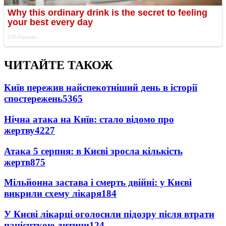
ЧИТАЙТЕ ТАКОЖ
Київ пережив найспекотніший день в історії
спостережень
5365
Нічна атака на Київ: стало відомо про
жертву
4227
Атака 5 серпня: в Києві зросла кількість
жертв
875
Мільйонна застава і смерть двійні: у Києві
викрили схему лікаря
184
У Києві лікарці оголосили підозру після втрати
пацієнткою дитини
124