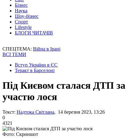
Бізнес
Наука
Шоу-бізнес
Спорт
Lifestyle
БЛОГИ ЧИТАЧІВ
СПЕЦТЕМА:
Війна в Ірані
ВСІ ТЕМИ
Вступ України в ЄС
Теракт в Барселоні
Під Києвом сталася ДТП за
участю лося
Текст:
Надтока Світлана
, 14 березня 2023, 13:26
0
4321
Фото: Скриншот