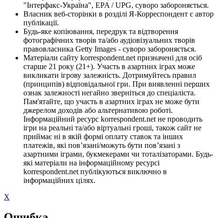
"Інтерфакс-Україна", EPA / UPG, суворо забороняється.
Власник веб-сторінки в розділі Я-Корреспондент є автор
публікації.
Будь-яке копіювання, передрук та відтворення
фотографічних творів та/або аудіовізуальних творів
правовласника Getty Images - суворо забороняється.
Матеріали сайту korrespondent.net призначені для осіб
старше 21 року (21+). Участь в азартних іграх може
викликати ігрову залежність. Дотримуйтесь правил
(принципів) відповідальної гри. При виявленні перших
ознак залежності негайно зверніться до спеціаліста.
Пам'ятайте, що участь в азартних іграх не може бути
джерелом доходів або альтернативою роботі.
Інформаційний ресурс korrespondent.net не проводить
ігри на реальні та/або віртуальні гроші, також сайт не
приймає ні в якій формі оплату ставок та інших
платежів, які пов’язані/можуть бути пов’язані з
азартними іграми, букмекерами чи тоталізаторами. Будь-
які матеріали на інформаційному ресурсі
korrespondent.net публікуються виключно в
інформаційних цілях.
X
Ошибка