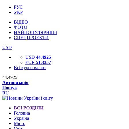
РУС
УКР
ВІДЕО
ФОТО
НАЙПОПУЛЯРНІШІ
СПЕЦПРОЕКТИ
USD
USD
44.4925
EUR
51.3357
Всі курси валют
44.4925
Авторизація
Пошук
RU
ВСІ РОЗДІЛИ
Головна
Україна
Місто
Світ