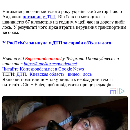
Нагадаємо, восени минулого року український актор Павло
Алдошин
потрапив у ДТП
. Він їхав на мотоциклі зі
швидкістю 67 кілометрів на годину, у цей час на дорогу вибіг
лось. У результаті чого зірка втратив керування транспортним
засобом.
У Росії сім'я загинула у ДТП за спроби об'їхати лося
Новини від
Кореспондент.net
у Telegram. Підписуйтесь на
наш канал
https://t.me/korrespondentnet
Читайте Korrespondent.net в Google News
ТЕГИ:
ДТП
,
Киевская область
,
видео
,
лось
Якщо ви помітили помилку, виділіть необхідний текст і
натисніть Ctrl + Enter, щоб повідомити про це редакцію.