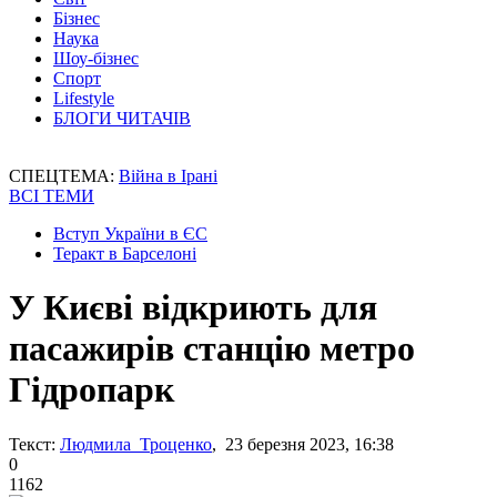
Бізнес
Наука
Шоу-бізнес
Спорт
Lifestyle
БЛОГИ ЧИТАЧІВ
СПЕЦТЕМА:
Війна в Ірані
ВСІ ТЕМИ
Вступ України в ЄС
Теракт в Барселоні
У Києві відкриють для
пасажирів станцію метро
Гідропарк
Текст:
Людмила Троценко
, 23 березня 2023, 16:38
0
1162