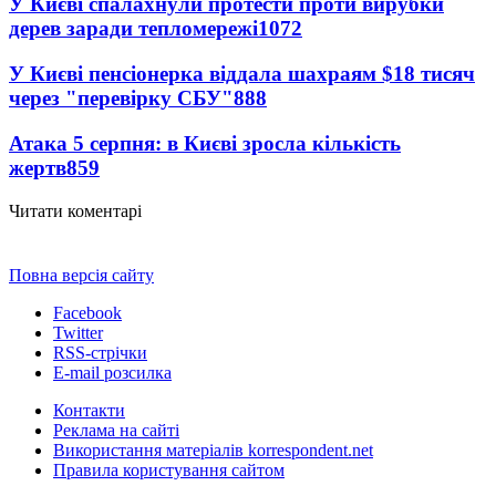
У Києві спалахнули протести проти вирубки
дерев заради тепломережі
1072
У Києві пенсіонерка віддала шахраям $18 тисяч
через "перевірку СБУ"
888
Атака 5 серпня: в Києві зросла кількість
жертв
859
Читати коментарі
Повна версія сайту
Facebook
Twitter
RSS-стрічки
E-mail розсилка
Контакти
Реклама на сайті
Використання матеріалів korrespondent.net
Правила користування сайтом