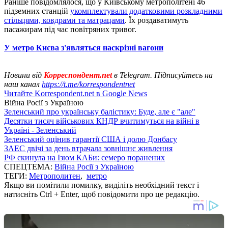
Раніше повідомлялося, що у Київському метрополітені 46
підземних станцій
укомплектували додатковими розкладними
стільцями, ковдрами та матрацами
. Їх роздаватимуть
пасажирам під час повітряних тривог.
У метро Києва з'являться наскрізні вагони
Новини від
Корреспондент.net
в Telegram. Підписуйтесь на
наш канал
https://t.me/korrespondentnet
Читайте Korrespondent.net в Google News
Війна Росії з Україною
Зеленський про українську балістику: Буде, але є "але"
Десятки тисяч військових КНДР вчитимуться на війні в
Україні - Зеленський
Зеленський оцінив гарантії США і долю Донбасу
ЗАЕС двічі за день втрачала зовнішнє живлення
РФ скинула на Ізюм КАБи: семеро поранених
СПЕЦТЕМА:
Війна Росії з Україною
ТЕГИ:
Метрополитен
,
метро
Якщо ви помітили помилку, виділіть необхідний текст і
натисніть Ctrl + Enter, щоб повідомити про це редакцію.