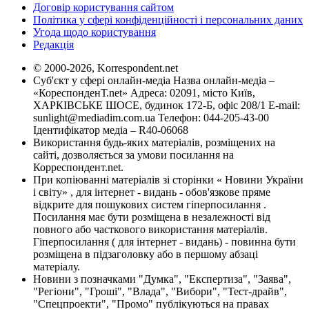
Договір користування сайтом
Політика у сфері конфіденційності і персональних даних
Угода щодо користування
Редакція
© 2000-2026, Korrespondent.net
Суб'єкт у сфері онлайн-медіа Назва онлайн-медіа –
«КореспонденТ.net» Адреса: 02091, місто Київ,
ХАРКІВСЬКЕ ШОСЕ, будинок 172-Б, офіс 208/1 E-mail:
sunlight@mediadim.com.ua
Телефон: 044-205-43-00
Ідентифікатор медіа – R40-06068
Використання будь-яких матеріалів, розміщених на
сайті, дозволяється за умови посилання на
Корреспондент.net.
При копіюванні матеріалів зі сторінки « Новини України
і світу» , для інтернет - видань - обов'язкове пряме
відкрите для пошукових систем гіперпосилання .
Посилання має бути розміщена в незалежності від
повного або часткового використання матеріалів.
Гіперпосилання ( для інтернет - видань) - повинна бути
розміщена в підзаголовку або в першому абзаці
матеріалу.
Новини з позначками "Думка", "Експертиза", "Заява",
"Регіони", "Гроші", "Влада", "Вибори", "Тест-драйв",
"Спецпроекти", "Промо" публікуються на правах