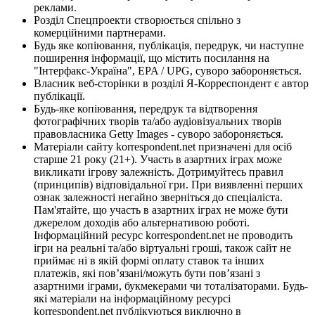
реклами.
Розділ Спецпроекти створюється спільно з
комерційними партнерами.
Будь яке копіювання, публікація, передрук, чи наступне
поширення інформації, що містить посилання на
"Інтерфакс-Україна", EPA / UPG, суворо забороняється.
Власник веб-сторінки в розділі Я-Корреспондент є автор
публікації.
Будь-яке копіювання, передрук та відтворення
фотографічних творів та/або аудіовізуальних творів
правовласника Getty Images - суворо забороняється.
Матеріали сайту korrespondent.net призначені для осіб
старше 21 року (21+). Участь в азартних іграх може
викликати ігрову залежність. Дотримуйтесь правил
(принципів) відповідальної гри. При виявленні перших
ознак залежності негайно зверніться до спеціаліста.
Пам'ятайте, що участь в азартних іграх не може бути
джерелом доходів або альтернативою роботі.
Інформаційний ресурс korrespondent.net не проводить
ігри на реальні та/або віртуальні гроші, також сайт не
приймає ні в якій формі оплату ставок та інших
платежів, які пов’язані/можуть бути пов’язані з
азартними іграми, букмекерами чи тоталізаторами. Будь-
які матеріали на інформаційному ресурсі
korrespondent.net публікуються виключно в