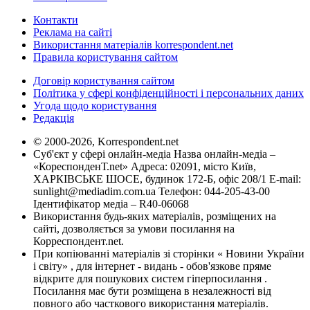
Контакти
Реклама на сайті
Використання матеріалів korrespondent.net
Правила користування сайтом
Договір користування сайтом
Політика у сфері конфіденційності і персональних даних
Угода щодо користування
Редакція
© 2000-2026, Korrespondent.net
Суб'єкт у сфері онлайн-медіа Назва онлайн-медіа –
«КореспонденТ.net» Адреса: 02091, місто Київ,
ХАРКІВСЬКЕ ШОСЕ, будинок 172-Б, офіс 208/1 E-mail:
sunlight@mediadim.com.ua
Телефон: 044-205-43-00
Ідентифікатор медіа – R40-06068
Використання будь-яких матеріалів, розміщених на
сайті, дозволяється за умови посилання на
Корреспондент.net.
При копіюванні матеріалів зі сторінки « Новини України
і світу» , для інтернет - видань - обов'язкове пряме
відкрите для пошукових систем гіперпосилання .
Посилання має бути розміщена в незалежності від
повного або часткового використання матеріалів.