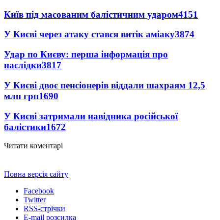
Київ під масованим балістичним ударом
4151
У Києві через атаку стався витік аміаку
3874
Удар по Києву: перша інформація про
наслідки
3817
У Києві двоє пенсіонерів віддали шахраям 12,5
млн грн
1690
У Києві затримали навідника російської
балістики
1672
Читати коментарі
Повна версія сайту
Facebook
Twitter
RSS-стрічки
E-mail розсилка