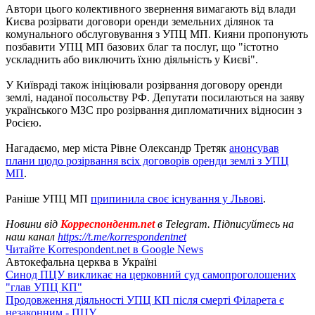
Автори цього колективного звернення вимагають від влади
Києва розірвати договори оренди земельних ділянок та
комунального обслуговування з УПЦ МП. Кияни пропонують
позбавити УПЦ МП базових благ та послуг, що "істотно
ускладнить або виключить їхню діяльність у Києві".
У Київраді також ініціювали розірвання договору оренди
землі, наданої посольству РФ. Депутати посилаються на заяву
українського МЗС про розірвання дипломатичних відносин з
Росією.
Нагадаємо, мер міста Рівне Олександр Третяк
анонсував
плани щодо розірвання всіх договорів оренди землі з УПЦ
МП
.
Раніше УПЦ МП
припинила своє існування у Львові
.
Новини від
Корреспондент.net
в Telegram. Підписуйтесь на
наш канал
https://t.me/korrespondentnet
Читайте Korrespondent.net в Google News
Автокефальна церква в Україні
Синод ПЦУ викликає на церковний суд самопроголошених
"глав УПЦ КП"
Продовження діяльності УПЦ КП після смерті Філарета є
незаконним - ПЦУ