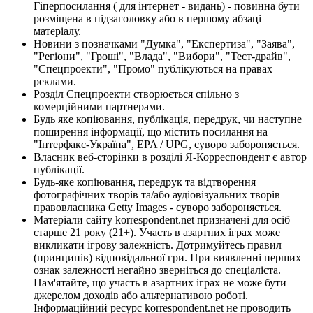
Гіперпосилання ( для інтернет - видань) - повинна бути
розміщена в підзаголовку або в першому абзаці
матеріалу.
Новини з позначками "Думка", "Експертиза", "Заява",
"Регіони", "Гроші", "Влада", "Вибори", "Тест-драйв",
"Спецпроекти", "Промо" публікуються на правах
реклами.
Розділ Спецпроекти створюється спільно з
комерційними партнерами.
Будь яке копіювання, публікація, передрук, чи наступне
поширення інформації, що містить посилання на
"Інтерфакс-Україна", EPA / UPG, суворо забороняється.
Власник веб-сторінки в розділі Я-Корреспондент є автор
публікації.
Будь-яке копіювання, передрук та відтворення
фотографічних творів та/або аудіовізуальних творів
правовласника Getty Images - суворо забороняється.
Матеріали сайту korrespondent.net призначені для осіб
старше 21 року (21+). Участь в азартних іграх може
викликати ігрову залежність. Дотримуйтесь правил
(принципів) відповідальної гри. При виявленні перших
ознак залежності негайно зверніться до спеціаліста.
Пам'ятайте, що участь в азартних іграх не може бути
джерелом доходів або альтернативою роботі.
Інформаційний ресурс korrespondent.net не проводить