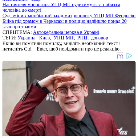
Настоятеля монастиря УПЦ МП судитимуть за побиття
чоловіка до смерті
Суд змінив запобіжний захід митрополиту УПЦ МП Феодосію
Бійка під храмом в Черкасах: в поліцію надійшло понад 20
заяв про травми
СПЕЦТЕМА:
Автокефальна церква в Україні
ТЕГИ:
Украина
,
Киев
,
УПЦ МП
,
РПЦ
,
договор
Якщо ви помітили помилку, виділіть необхідний текст і
натисніть Ctrl + Enter, щоб повідомити про це редакцію.