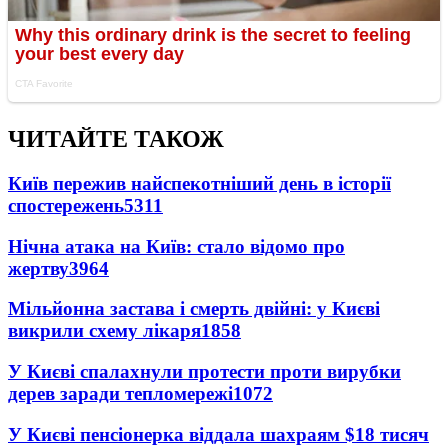
ЧИТАЙТЕ ТАКОЖ
Київ пережив найспекотніший день в історії
спостережень
5311
Нічна атака на Київ: стало відомо про
жертву
3964
Мільйонна застава і смерть двійні: у Києві
викрили схему лікаря
1858
У Києві спалахнули протести проти вирубки
дерев заради тепломережі
1072
У Києві пенсіонерка віддала шахраям $18 тисяч