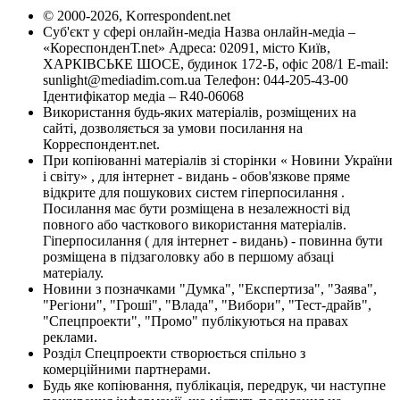
© 2000-2026, Korrespondent.net
Суб'єкт у сфері онлайн-медіа Назва онлайн-медіа –
«КореспонденТ.net» Адреса: 02091, місто Київ,
ХАРКІВСЬКЕ ШОСЕ, будинок 172-Б, офіс 208/1 E-mail:
sunlight@mediadim.com.ua
Телефон: 044-205-43-00
Ідентифікатор медіа – R40-06068
Використання будь-яких матеріалів, розміщених на
сайті, дозволяється за умови посилання на
Корреспондент.net.
При копіюванні матеріалів зі сторінки « Новини України
і світу» , для інтернет - видань - обов'язкове пряме
відкрите для пошукових систем гіперпосилання .
Посилання має бути розміщена в незалежності від
повного або часткового використання матеріалів.
Гіперпосилання ( для інтернет - видань) - повинна бути
розміщена в підзаголовку або в першому абзаці
матеріалу.
Новини з позначками "Думка", "Експертиза", "Заява",
"Регіони", "Гроші", "Влада", "Вибори", "Тест-драйв",
"Спецпроекти", "Промо" публікуються на правах
реклами.
Розділ Спецпроекти створюється спільно з
комерційними партнерами.
Будь яке копіювання, публікація, передрук, чи наступне