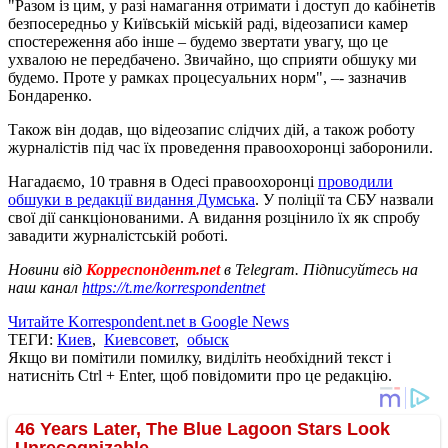
"Разом із цим, у разі намагання отримати і доступ до кабінетів
безпосередньо у Київській міській раді, відеозаписи камер
спостереження або інше – будемо звертати увагу, що це
ухвалою не передбачено. Звичайно, що сприяти обшуку ми
будемо. Проте у рамках процесуальних норм", –- зазначив
Бондаренко.
Також він додав, що відеозапис слідчих дій, а також роботу
журналістів під час їх проведення правоохоронці заборонили.
Нагадаємо, 10 травня в Одесі правоохоронці
проводили
обшуки в редакції видання Думська
. У поліції та СБУ назвали
свої дії санкціонованими. А видання розцінило їх як спробу
завадити журналістській роботі.
Новини від
Корреспондент.net
в Telegram. Підписуйтесь на
наш канал
https://t.me/korrespondentnet
Читайте Korrespondent.net в Google News
ТЕГИ:
Киев
,
Киевсовет
,
обыск
Якщо ви помітили помилку, виділіть необхідний текст і
натисніть Ctrl + Enter, щоб повідомити про це редакцію.