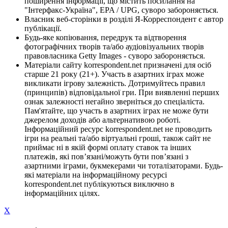
поширення інформації, що містить посилання на
"Інтерфакс-Україна", EPA / UPG, суворо забороняється.
Власник веб-сторінки в розділі Я-Корреспондент є автор
публікації.
Будь-яке копіювання, передрук та відтворення
фотографічних творів та/або аудіовізуальних творів
правовласника Getty Images - суворо забороняється.
Матеріали сайту korrespondent.net призначені для осіб
старше 21 року (21+). Участь в азартних іграх може
викликати ігрову залежність. Дотримуйтесь правил
(принципів) відповідальної гри. При виявленні перших
ознак залежності негайно зверніться до спеціаліста.
Пам'ятайте, що участь в азартних іграх не може бути
джерелом доходів або альтернативою роботі.
Інформаційний ресурс korrespondent.net не проводить
ігри на реальні та/або віртуальні гроші, також сайт не
приймає ні в якій формі оплату ставок та інших
платежів, які пов’язані/можуть бути пов’язані з
азартними іграми, букмекерами чи тоталізаторами. Будь-
які матеріали на інформаційному ресурсі
korrespondent.net публікуються виключно в
інформаційних цілях.
X