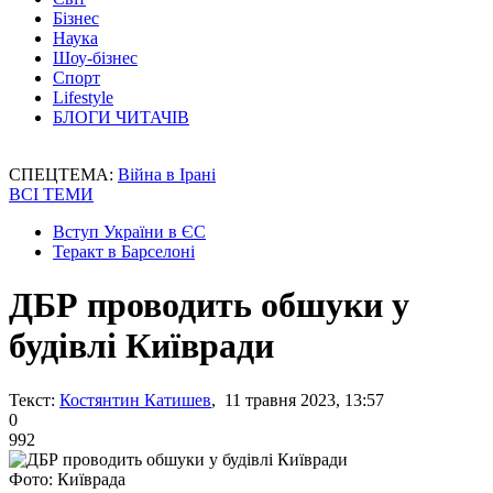
Бізнес
Наука
Шоу-бізнес
Спорт
Lifestyle
БЛОГИ ЧИТАЧІВ
СПЕЦТЕМА:
Війна в Ірані
ВСІ ТЕМИ
Вступ України в ЄС
Теракт в Барселоні
ДБР проводить обшуки у
будівлі Київради
Текст:
Костянтин Катишев
, 11 травня 2023, 13:57
0
992
Фото: Київрада