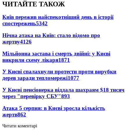
ЧИТАЙТЕ ТАКОЖ
Київ пережив найспекотніший день в історії
спостережень
5342
Нічна атака на Київ: стало відомо про
жертву
4126
Мільйонна застава і смерть двійні: у Києві
викрили схему лікаря
1871
У Києві спалахнули протести проти вирубки
дерев заради тепломережі
1077
У Києві пенсіонерка віддала шахраям $18 тисяч
через "перевірку СБУ"
893
Атака 5 серпня: в Києві зросла кількість
жертв
862
Читати коментарі