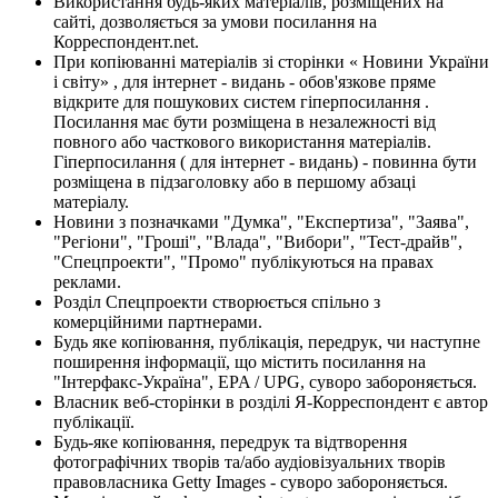
Використання будь-яких матеріалів, розміщених на
сайті, дозволяється за умови посилання на
Корреспондент.net.
При копіюванні матеріалів зі сторінки « Новини України
і світу» , для інтернет - видань - обов'язкове пряме
відкрите для пошукових систем гіперпосилання .
Посилання має бути розміщена в незалежності від
повного або часткового використання матеріалів.
Гіперпосилання ( для інтернет - видань) - повинна бути
розміщена в підзаголовку або в першому абзаці
матеріалу.
Новини з позначками "Думка", "Експертиза", "Заява",
"Регіони", "Гроші", "Влада", "Вибори", "Тест-драйв",
"Спецпроекти", "Промо" публікуються на правах
реклами.
Розділ Спецпроекти створюється спільно з
комерційними партнерами.
Будь яке копіювання, публікація, передрук, чи наступне
поширення інформації, що містить посилання на
"Інтерфакс-Україна", EPA / UPG, суворо забороняється.
Власник веб-сторінки в розділі Я-Корреспондент є автор
публікації.
Будь-яке копіювання, передрук та відтворення
фотографічних творів та/або аудіовізуальних творів
правовласника Getty Images - суворо забороняється.