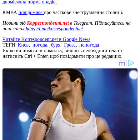
двомісячна норма опадів
.
КМВА
повідомляє
про часткове знеструмлення столиці.
Новини від
Корреспондент.net
в Telegram. Підписуйтесь на
наш канал
https://t.me/korrespondentnet
Читайте Korrespondent.net в Google News
ТЕГИ:
Киев
,
погода
,
буря
,
Гроза
,
непогода
Якщо ви помітили помилку, виділіть необхідний текст і
натисніть Ctrl + Enter, щоб повідомити про це редакцію.