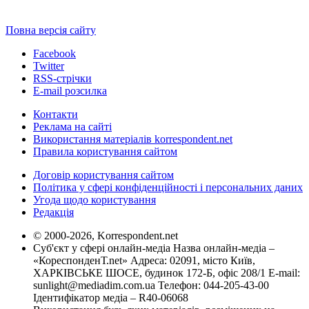
Повна версія сайту
Facebook
Twitter
RSS-стрічки
E-mail розсилка
Контакти
Реклама на сайті
Використання матеріалів korrespondent.net
Правила користування сайтом
Договір користування сайтом
Політика у сфері конфіденційності і персональних даних
Угода щодо користування
Редакція
© 2000-2026, Korrespondent.net
Суб'єкт у сфері онлайн-медіа Назва онлайн-медіа –
«КореспонденТ.net» Адреса: 02091, місто Київ,
ХАРКІВСЬКЕ ШОСЕ, будинок 172-Б, офіс 208/1 E-mail:
sunlight@mediadim.com.ua
Телефон: 044-205-43-00
Ідентифікатор медіа – R40-06068