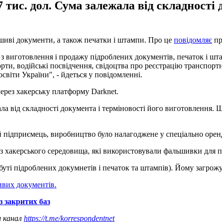
7 тис. дол. Сума залежала від складності 
иві документи, а також печатки і штампи. Про це
повідомляє
пр
з виготовлення і продажу підроблених документів, печаток і шт
ти, водійські посвідчення, свідоцтва про реєстрацію транспортни
світи України", - йдеться у повідомленні.
ерез хакерську платформу Darknet.
ала від складності документа і терміновості його виготовлення. 
ий підприємець, виробництво було налагоджене у спеціально орен
з хакерського середовища, які використовували фальшивки для п
буті підроблених докумнетів і печаток та штампів). Йому загрожу
ивих документів.
з закритих баз
ш канал
https://t.me/korrespondentnet