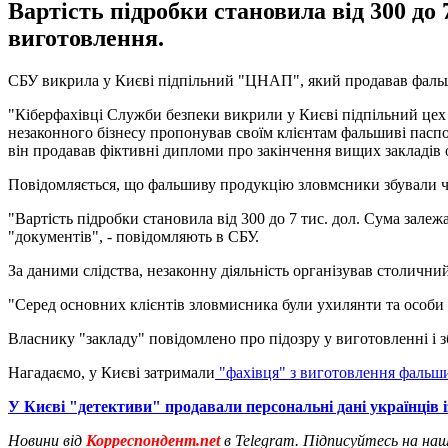
Вартість підробки становила від 300 до 
виготовлення.
СБУ викрила у Києві підпільний "ЦНАП", який продавав фальш
"Кіберфахівці Служби безпеки викрили у Києві підпільний цех 
незаконного бізнесу пропонував своїм клієнтам фальшиві паспор
він продавав фіктивні дипломи про закінчення вищих закладів о
Повідомляється, що фальшиву продукцію зловмсники збували ч
"Вартість підробки становила від 300 до 7 тис. дол. Сума залеж
"документів", - повідомляють в СБУ.
За даними слідства, незаконну діяльність організував столичн
"Серед основних клієнтів зловмисника були ухилянти та особи 
Власнику "закладу" повідомлено про підозру у виготовленні і з
Нагадаємо, у Києві затримали
"фахівця" з виготовлення фальш
У Києві "детективи" продавали персональні дані українців і
Новини від
Корреспондент.net
в Telegram. Підписуйтесь на на