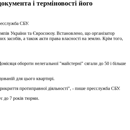
документа і терміновості його
есслужба СБУ.
ампів України та Євросоюзу. Встановлено, що організатор
х засобів, а також акти права власності на землю. Крім того,
Щомісяця обороти нелегальної "майстерні" сягали до 50 і більше
дованій для цього квартирі.
рикриття протиправної діяльності", - пише пресслужба СБУ.
є до 7 років тюрми.