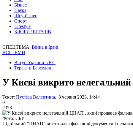
Бізнес
Наука
Шоу-бізнес
Спорт
Lifestyle
БЛОГИ ЧИТАЧІВ
СПЕЦТЕМА:
Війна в Ірані
ВСІ ТЕМИ
Вступ України в ЄС
Теракт в Барселоні
У Києві викрито нелегальни
Текст:
Пустіва Валентина
, 8 червня 2023, 14:44
0
2358
Фото: СБУ
Підпільний "ЦНАП" виготовляв фальшиві документи і печатк