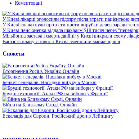
Коментовані
У Києві лікарці оголосили підозру після втрати пацієнткою ди
У Києві спалахнули протести проти вирубки дерев заради тепл
У Києві пенсіонерка віддала шахраям $18 тисяч через "перевір
Мільйонна застава і смерть двійні: у Києві викрили схему лікар
Вартість плану стійкості Києва зменшили майже вдвічі
Сюжети
Вторгнення Росії в Україну. Онлайн
Бенкет генералів. Наслідки вибуху в Москві
Брудні технології. Атаки РФ на вибори у Франції
Війна на Близькому Сході. Онлайн
Ескалація для Європи. Російський дрон в Лейпцигу