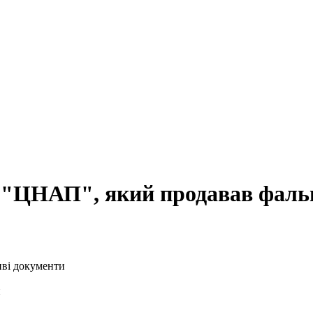
й "ЦНАП", який продавав фаль
и