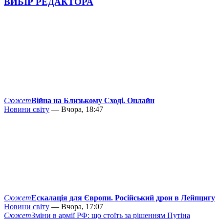
ВИБІР РЕДАКТОРА
Сюжет
Війна на Близькому Сході. Онлайн
Новини світу
— Вчора, 18:47
Сюжет
Ескалація для Європи. Російський дрон в Лейпцигу
Новини світу
— Вчора, 17:07
Сюжет
Зміни в армії РФ: що стоїть за рішенням Путіна