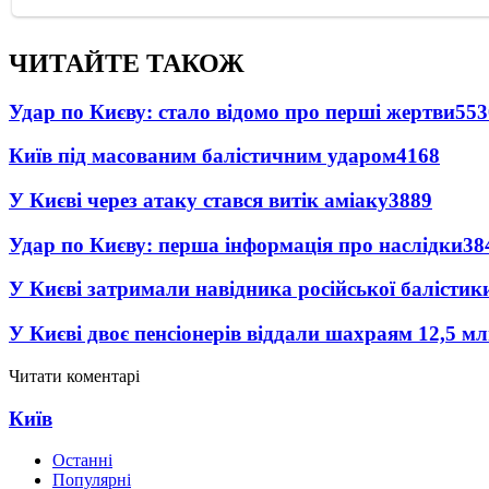
ЧИТАЙТЕ ТАКОЖ
Удар по Києву: стало відомо про перші жертви
553
Київ під масованим балістичним ударом
4168
У Києві через атаку стався витік аміаку
3889
Удар по Києву: перша інформація про наслідки
38
У Києві затримали навідника російської балістик
У Києві двоє пенсіонерів віддали шахраям 12,5 м
Читати коментарі
Київ
Останні
Популярні