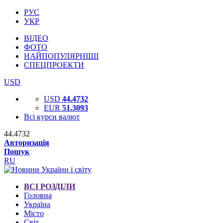
РУС
УКР
ВІДЕО
ФОТО
НАЙПОПУЛЯРНІШІ
СПЕЦПРОЕКТИ
USD
USD
44.4732
EUR
51.3093
Всі курси валют
44.4732
Авторизація
Пошук
RU
ВСІ РОЗДІЛИ
Головна
Україна
Місто
Світ