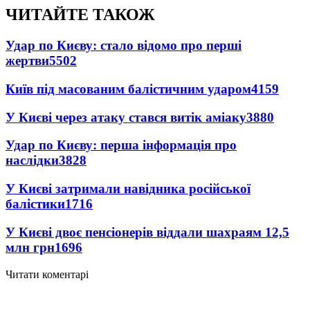
ЧИТАЙТЕ ТАКОЖ
Удар по Києву: стало відомо про перші
жертви
5502
Київ під масованим балістичним ударом
4159
У Києві через атаку стався витік аміаку
3880
Удар по Києву: перша інформація про
наслідки
3828
У Києві затримали навідника російської
балістики
1716
У Києві двоє пенсіонерів віддали шахраям 12,5
млн грн
1696
Читати коментарі