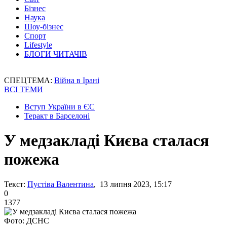
Бізнес
Наука
Шоу-бізнес
Спорт
Lifestyle
БЛОГИ ЧИТАЧІВ
СПЕЦТЕМА:
Війна в Ірані
ВСІ ТЕМИ
Вступ України в ЄС
Теракт в Барселоні
У медзакладі Києва сталася
пожежа
Текст:
Пустіва Валентина
, 13 липня 2023, 15:17
0
1377
Фото: ДСНС