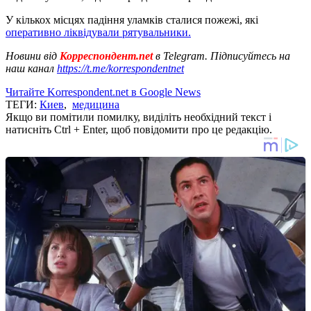
У кількох місцях падіння уламків сталися пожежі, які
оперативно ліквідували рятувальники.
Новини від
Корреспондент.net
в Telegram. Підписуйтесь на
наш канал
https://t.me/korrespondentnet
Читайте Korrespondent.net в Google News
ТЕГИ:
Киев
,
медицина
Якщо ви помітили помилку, виділіть необхідний текст і
натисніть Ctrl + Enter, щоб повідомити про це редакцію.