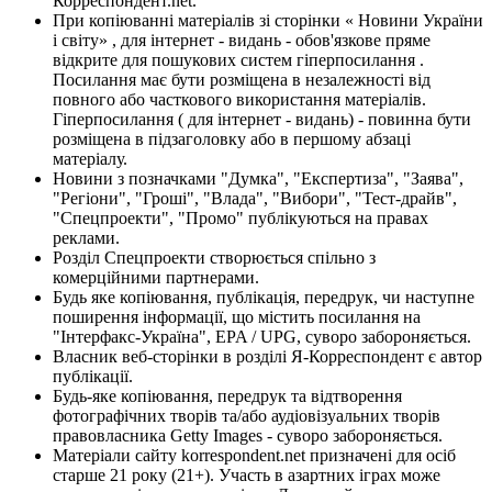
Корреспондент.net.
При копіюванні матеріалів зі сторінки « Новини України
і світу» , для інтернет - видань - обов'язкове пряме
відкрите для пошукових систем гіперпосилання .
Посилання має бути розміщена в незалежності від
повного або часткового використання матеріалів.
Гіперпосилання ( для інтернет - видань) - повинна бути
розміщена в підзаголовку або в першому абзаці
матеріалу.
Новини з позначками "Думка", "Експертиза", "Заява",
"Регіони", "Гроші", "Влада", "Вибори", "Тест-драйв",
"Спецпроекти", "Промо" публікуються на правах
реклами.
Розділ Спецпроекти створюється спільно з
комерційними партнерами.
Будь яке копіювання, публікація, передрук, чи наступне
поширення інформації, що містить посилання на
"Інтерфакс-Україна", EPA / UPG, суворо забороняється.
Власник веб-сторінки в розділі Я-Корреспондент є автор
публікації.
Будь-яке копіювання, передрук та відтворення
фотографічних творів та/або аудіовізуальних творів
правовласника Getty Images - суворо забороняється.
Матеріали сайту korrespondent.net призначені для осіб
старше 21 року (21+). Участь в азартних іграх може