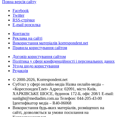
Повна версія сайту
Facebook
Twitter
RSS-стрічки
E-mail розсилка
Контакти
Реклама на сайті
Використання матеріалів korrespondent.net
Правила користування сайтом
Договір користування сайтом
Політика у сфері конфіденційності і персональних даних
Угода щодо користування
Редакція
© 2000-2026, Korrespondent.net
Суб'єкт у сфері онлайн-медіа Назва онлайн-медіа –
«КореспонденТ.net» Адреса: 02091, місто Київ,
ХАРКІВСЬКЕ ШОСЕ, будинок 172-Б, офіс 208/1 E-mail:
sunlight@mediadim.com.ua
Телефон: 044-205-43-00
Ідентифікатор медіа – R40-06068
Використання будь-яких матеріалів, розміщених на
сайті, дозволяється за умови посилання на