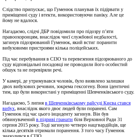
Слідство припускає, що Гуменюк планував їх підірвати у
приміщенні суду і втекти, використовуючи паніку. Але це
йому не вдалося.
Нагадаємо, слідчі ДБР повідомили про підозру пʼяти
правоохоронцям, внаслідок чиєї службової недбалості,
загинув підозрюваний Гуменюк, який встиг поранити
вибуховими пристроями кілька поліцейських.
Під час перебування в СІЗО та перевезення підозрюваного до
суду відповідальні посадовці не проводили його особистий
обшук та не перевіряли речі.
У камері, де утримувався чоловік, було виявлено залишки
двох вибухових речовин, зокрема гексогену. Вони ідентичні
тим, що були використані у приміщенні Шевченківського суду.
Нагадаємо, 5 липня
в Шевченківському райсуді Києва стався
вибух
, внаслідок якого двоє людей були поранені. Сам
Гуменюк під час цього інциденту загинув. Він був
обвинувачений
в підриві гранати
біля Верховної Ради 31
серпня 2015 року. Тоді загинуло четверо нацгвардійців, ще
кілька десятків отримали поранення. З того часу Гуменюк
знаходився в СІЗО.