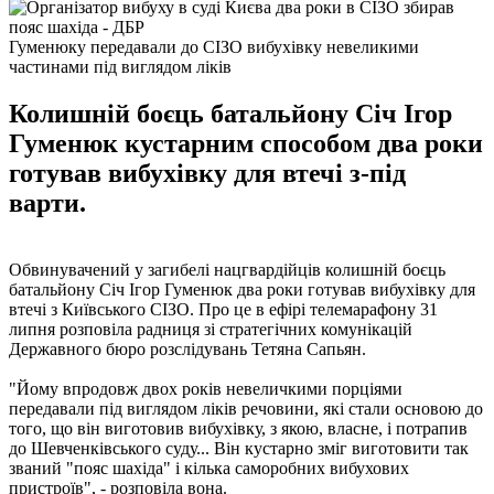
Гуменюку передавали до СІЗО вибухівку невеликими
частинами під виглядом ліків
Колишній боєць батальйону Січ Ігор
Гуменюк кустарним способом два роки
готував вибухівку для втечі з-під
варти.
Обвинувачений у загибелі нацгвардійців колишній боєць
батальйону Січ Ігор Гуменюк два роки готував вибухівку для
втечі з Київського СІЗО. Про це в ефірі телемарафону 31
липня розповіла радниця зі стратегічних комунікацій
Державного бюро розслідувань Тетяна Сапьян.
"Йому впродовж двох років невеличкими порціями
передавали під виглядом ліків речовини, які стали основою до
того, що він виготовив вибухівку, з якою, власне, і потрапив
до Шевченківського суду... Він кустарно зміг виготовити так
званий "пояс шахіда" і кілька саморобних вибухових
пристроїв", - розповіла вона.