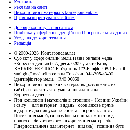
Контакти
Реклама на сайті
Використання матеріалів korrespondent.net
Правила користування сайтом
Договір користування сайтом
Політика у сфері конфіденційності і персональних даних
Угода щодо користування
Редакція
© 2000-2026, Korrespondent.net
Суб'єкт у сфері онлайн-медіа Назва онлайн-медіа –
«КореспонденТ.net» Адреса: 02091, місто Київ,
ХАРКІВСЬКЕ ШОСЕ, будинок 172-Б, офіс 208/1 E-mail:
sunlight@mediadim.com.ua
Телефон: 044-205-43-00
Ідентифікатор медіа – R40-06068
Використання будь-яких матеріалів, розміщених на
сайті, дозволяється за умови посилання на
Корреспондент.net.
При копіюванні матеріалів зі сторінки « Новини України
і світу» , для інтернет - видань - обов'язкове пряме
відкрите для пошукових систем гіперпосилання .
Посилання має бути розміщена в незалежності від
повного або часткового використання матеріалів.
Гіперпосилання ( для інтернет - видань) - повинна бути