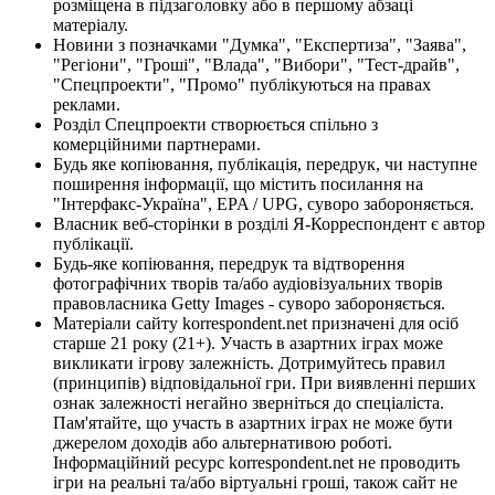
розміщена в підзаголовку або в першому абзаці
матеріалу.
Новини з позначками "Думка", "Експертиза", "Заява",
"Регіони", "Гроші", "Влада", "Вибори", "Тест-драйв",
"Спецпроекти", "Промо" публікуються на правах
реклами.
Розділ Спецпроекти створюється спільно з
комерційними партнерами.
Будь яке копіювання, публікація, передрук, чи наступне
поширення інформації, що містить посилання на
"Інтерфакс-Україна", EPA / UPG, суворо забороняється.
Власник веб-сторінки в розділі Я-Корреспондент є автор
публікації.
Будь-яке копіювання, передрук та відтворення
фотографічних творів та/або аудіовізуальних творів
правовласника Getty Images - суворо забороняється.
Матеріали сайту korrespondent.net призначені для осіб
старше 21 року (21+). Участь в азартних іграх може
викликати ігрову залежність. Дотримуйтесь правил
(принципів) відповідальної гри. При виявленні перших
ознак залежності негайно зверніться до спеціаліста.
Пам'ятайте, що участь в азартних іграх не може бути
джерелом доходів або альтернативою роботі.
Інформаційний ресурс korrespondent.net не проводить
ігри на реальні та/або віртуальні гроші, також сайт не