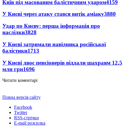
Київ під масованим балістичним ударом
4159
У Києві через атаку стався витік аміаку
3880
Удар по Києву: перша інформація про
наслідки
3828
У Києві затримали навідника російської
балістики
1713
У Києві двоє пенсіонерів віддали шахраям 12,5
млн грн
1696
Читати коментарі
Повна версія сайту
Facebook
Twitter
RSS-стрічки
E-mail розсилка