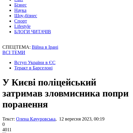
Бізнес
Наука
Шоу-бізнес
Спорт
Lifestyle
БЛОГИ ЧИТАЧІВ
СПЕЦТЕМА:
Війна в Ірані
ВСІ ТЕМИ
Вступ України в ЄС
Теракт в Барселоні
У Києві поліцейський
затримав зловмисника попри
поранення
Текст:
Олена Качуровська
, 12 вересня 2023, 00:19
0
4011