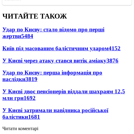
ЧИТАЙТЕ ТАКОЖ
Удар по Києву: стало відомо про перші
жертви
5484
Київ під масованим балістичним ударом
4152
У Києві через атаку стався витік аміаку
3876
Удар по Києву: перша інформація про
наслідки
3819
У Києві двоє пенсіонерів віддали шахраям 12,5
млн грн
1692
У Києві затримали навідника російської
балістики
1681
Читати коментарі