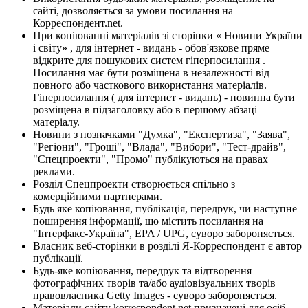
сайті, дозволяється за умови посилання на
Корреспондент.net.
При копіюванні матеріалів зі сторінки « Новини України
і світу» , для інтернет - видань - обов'язкове пряме
відкрите для пошукових систем гіперпосилання .
Посилання має бути розміщена в незалежності від
повного або часткового використання матеріалів.
Гіперпосилання ( для інтернет - видань) - повинна бути
розміщена в підзаголовку або в першому абзаці
матеріалу.
Новини з позначками "Думка", "Експертиза", "Заява",
"Регіони", "Гроші", "Влада", "Вибори", "Тест-драйв",
"Спецпроекти", "Промо" публікуються на правах
реклами.
Розділ Спецпроекти створюється спільно з
комерційними партнерами.
Будь яке копіювання, публікація, передрук, чи наступне
поширення інформації, що містить посилання на
"Інтерфакс-Україна", EPA / UPG, суворо забороняється.
Власник веб-сторінки в розділі Я-Корреспондент є автор
публікації.
Будь-яке копіювання, передрук та відтворення
фотографічних творів та/або аудіовізуальних творів
правовласника Getty Images - суворо забороняється.
Матеріали сайту korrespondent.net призначені для осіб