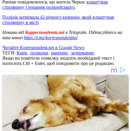
Раніше повідомлялося, що житель Черкас
влаштував
стрілянину і поранив поліцейського
.
Поліція затримала 42-річного киянина, який влаштував
стрілянину в місті
Новини від
Корреспондент.net
в Telegram. Підписуйтесь на
наш канал
https://t.me/korrespondentnet
Читайте Korrespondent.net в Google News
ТЕГИ:
Киев
,
полиция
,
ранение
,
задержание
Якщо ви помітили помилку, виділіть необхідний текст і
натисніть Ctrl + Enter, щоб повідомити про це редакцію.