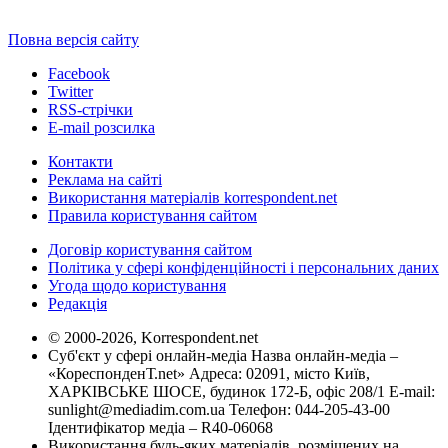
Повна версія сайту
Facebook
Twitter
RSS-стрічки
E-mail розсилка
Контакти
Реклама на сайті
Використання матеріалів korrespondent.net
Правила користування сайтом
Договір користування сайтом
Політика у сфері конфіденційності і персональних даних
Угода щодо користування
Редакція
© 2000-2026, Korrespondent.net
Суб'єкт у сфері онлайн-медіа Назва онлайн-медіа –
«КореспонденТ.net» Адреса: 02091, місто Київ,
ХАРКІВСЬКЕ ШОСЕ, будинок 172-Б, офіс 208/1 E-mail:
sunlight@mediadim.com.ua
Телефон: 044-205-43-00
Ідентифікатор медіа – R40-06068
Використання будь-яких матеріалів, розміщених на