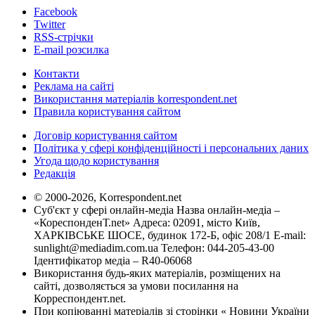
Facebook
Twitter
RSS-стрічки
E-mail розсилка
Контакти
Реклама на сайті
Використання матеріалів korrespondent.net
Правила користування сайтом
Договір користування сайтом
Політика у сфері конфіденційності і персональних даних
Угода щодо користування
Редакція
© 2000-2026, Korrespondent.net
Суб'єкт у сфері онлайн-медіа Назва онлайн-медіа –
«КореспонденТ.net» Адреса: 02091, місто Київ,
ХАРКІВСЬКЕ ШОСЕ, будинок 172-Б, офіс 208/1 E-mail:
sunlight@mediadim.com.ua
Телефон: 044-205-43-00
Ідентифікатор медіа – R40-06068
Використання будь-яких матеріалів, розміщених на
сайті, дозволяється за умови посилання на
Корреспондент.net.
При копіюванні матеріалів зі сторінки « Новини України