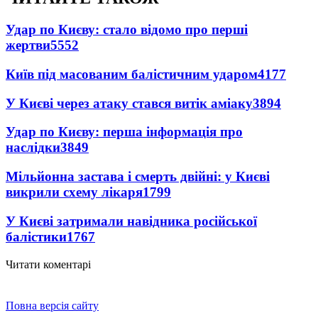
Удар по Києву: стало відомо про перші
жертви
5552
Київ під масованим балістичним ударом
4177
У Києві через атаку стався витік аміаку
3894
Удар по Києву: перша інформація про
наслідки
3849
Мільйонна застава і смерть двійні: у Києві
викрили схему лікаря
1799
У Києві затримали навідника російської
балістики
1767
Читати коментарі
Повна версія сайту