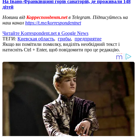
На Івано-Франківщині горів санаторій, де проживали 148
дітей
Новини від
Корреспондент.net
в Telegram. Підписуйтесь на
наш канал
https://t.me/korrespondentnet
Читайте Korrespondent.net в Google News
ТЕГИ:
Киевская область
,
грибы
,
предприятие
Якщо ви помітили помилку, виділіть необхідний текст і
натисніть Ctrl + Enter, щоб повідомити про це редакцію.