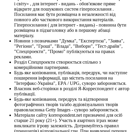
і світу» , для інтернет - видань - обов'язкове пряме
відкрите для пошукових систем гіперпосилання .
Посилання має бути розміщена в незалежності від
повного або часткового використання матеріалів.
Гіперпосилання ( для інтернет - видань) - повинна бути
розміщена в підзаголовку або в першому абзаці
матеріалу.
Новини з позначками "Думка", "Експертиза", "Заява",
"Регіони", "Гроші", "Влада", "Вибори", "Тест-драйв",
"Спецпроекти", "Промо" публікуються на правах
реклами.
Розділ Спецпроекти створюється спільно з
комерційними партнерами.
Будь яке копіювання, публікація, передрук, чи наступне
поширення інформації, що містить посилання на
"Інтерфакс-Україна", EPA / UPG, суворо забороняється.
Власник веб-сторінки в розділі Я-Корреспондент є автор
публікації.
Будь-яке копіювання, передрук та відтворення
фотографічних творів та/або аудіовізуальних творів
правовласника Getty Images - суворо забороняється.
Матеріали сайту korrespondent.net призначені для осіб
старше 21 року (21+). Участь в азартних іграх може
викликати ігрову залежність. Дотримуйтесь правил
(принципів) відповідальної гри. При виявленні перших