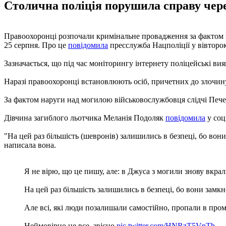
Столична поліція порушила справу чере
Правоохоронці розпочали кримінальне провадження за фактом 
25 серпня. Про це
повідомила
пресслужба Нацполіції у вівторок
Зазначається, що під час моніторингу інтернету поліцейські ви
Наразі правоохоронці встановлюють осіб, причетних до злочину.
За фактом наруги над могилою військовослужбовця слідчі Пече
Дівчина загиблого льотчика Меланія Подоляк
повідомила
у соц
"На цей раз більшість (шевронів) залишились в безпеці, бо вони
написала вона.
Я не вірю, що це пишу, але: в Джуса з могили знову вкра
На цей раз більшість залишились в безпеці, бо вони замкн
Але всі, які люди позалишали самостійно, пропали в пром
Неймовірно це все, звісно
pic.twitter.com/HNRzT5VnTh