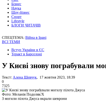
Бізнес
Наука
Шоу-бізнес
Спорт
Lifestyle
БЛОГИ ЧИТАЧІВ
СПЕЦТЕМА:
Війна в Ірані
ВСІ ТЕМИ
Вступ України в ЄС
Теракт в Барселоні
У Києві знову пограбували мо
Текст:
Алена Шевчук
, 17 жовтня 2023, 18:39
0
7325
Фото: Меланія Подоляк/Х
З могили пілота Джуса вкрали шеврони