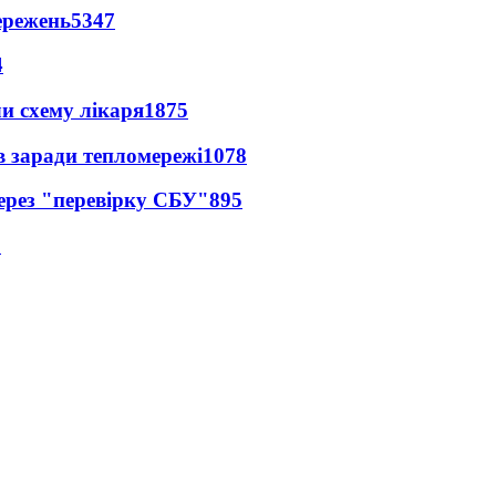
ережень
5347
4
ли схему лікаря
1875
в заради тепломережі
1078
через "перевірку СБУ"
895
5