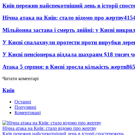
Київ пережив найспекотніший день в історії спост
Нічна атака на Київ: стало відомо про жертву
415
Мільйонна застава і смерть двійні: у Києві викри
У Києві спалахнули протести проти вирубки дере
У Києві пенсіонерка віддала шахраям $18 тисяч 
Атака 5 серпня: в Києві зросла кількість жертв
86
Читати коментарі
Київ
Останні
Популярні
Коментовані
Нічна атака на Київ: стало відомо про жертву
Київ пережив найспекотніший день в історії спостережень