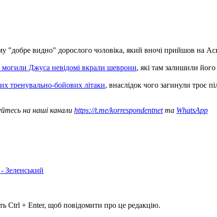
кому "добре видно" дорослого чоловіка, який вночі прийшов на Ас
з могили Джуса невідомі вкрали шеврони
, які там залишили йог
их тренувально-бойових літаки
, внаслідок чого загинули троє п
уйтесь на наші канали
https://t.me/korrespondentnet
та
WhatsApp
 - Зеленський
ь Ctrl + Enter, щоб повідомити про це редакцію.