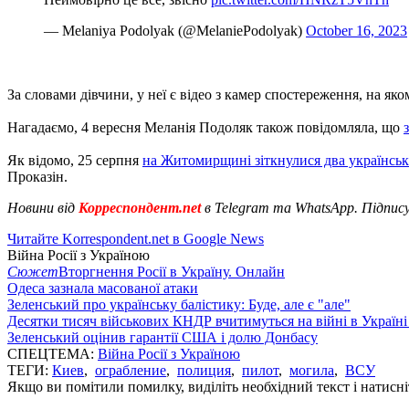
— Melaniya Podolyak (@MelaniePodolyak)
October 16, 2023
За словами дівчини, у неї є відео з камер спостереження, на я
Нагадаємо, 4 вересня Меланія Подоляк також повідомляла, що
Як відомо, 25 серпня
на Житомирщині зіткнулися два українськ
Проказін.
Новини від
Корреспондент.net
в Telegram та WhatsApp. Підпис
Читайте Korrespondent.net в Google News
Війна Росії з Україною
Сюжет
Вторгнення Росії в Україну. Онлайн
Одеса зазнала масованої атаки
Зеленський про українську балістику: Буде, але є "але"
Десятки тисяч військових КНДР вчитимуться на війні в Україні
Зеленський оцінив гарантії США і долю Донбасу
СПЕЦТЕМА:
Війна Росії з Україною
ТЕГИ:
Киев
,
ограбление
,
полиция
,
пилот
,
могила
,
ВСУ
Якщо ви помітили помилку, виділіть необхідний текст і натисніт