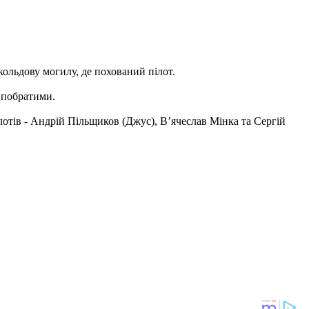
кольдову могилу, де похований пілот.
о побратими.
ілотів - Андрій Пільщиков (Джус), В’ячеслав Мінка та Сергій