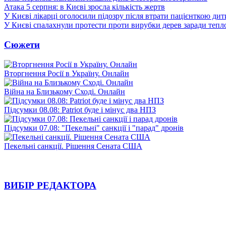
Атака 5 серпня: в Києві зросла кількість жертв
У Києві лікарці оголосили підозру після втрати пацієнткою ди
У Києві спалахнули протести проти вирубки дерев заради тепл
Сюжети
Вторгнення Росії в Україну. Онлайн
Війна на Близькому Сході. Онлайн
Підсумки 08.08: Patriot буде і мінус два НПЗ
Підсумки 07.08: "Пекельні" санкції і "парад" дронів
Пекельні санкції. Рішення Сената США
ВИБІР РЕДАКТОРА