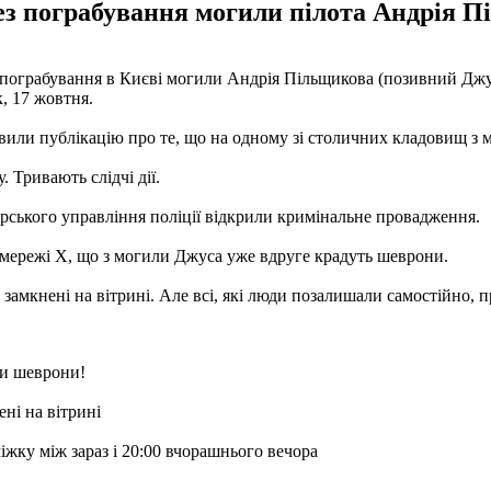
з пограбування могили пілота Андрія П
пограбування в Києві могили Андрія Пільщикова (позивний Джус
, 17 жовтня.
явили публікацію про те, що на одному зі столичних кладовищ з 
 Тривають слідчі дії.
рського управління поліції відкрили кримінальне провадження.
мережі Х, що з могили Джуса уже вдруге крадуть шеврони.
 замкнені на вітрині. Але всі, які люди позалишали самостійно, п
ли шеврони!
ені на вітрині
іжку між зараз і 20:00 вчорашнього вечора