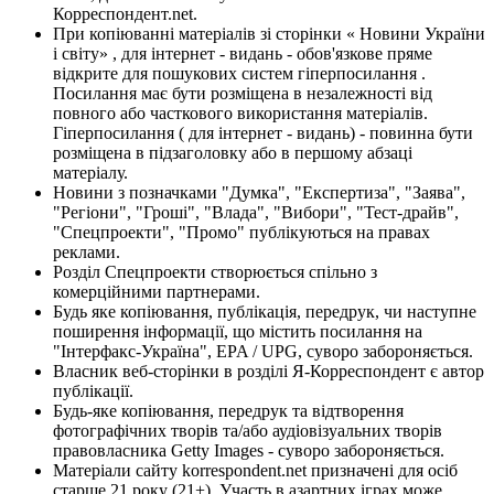
Корреспондент.net.
При копіюванні матеріалів зі сторінки « Новини України
і світу» , для інтернет - видань - обов'язкове пряме
відкрите для пошукових систем гіперпосилання .
Посилання має бути розміщена в незалежності від
повного або часткового використання матеріалів.
Гіперпосилання ( для інтернет - видань) - повинна бути
розміщена в підзаголовку або в першому абзаці
матеріалу.
Новини з позначками "Думка", "Експертиза", "Заява",
"Регіони", "Гроші", "Влада", "Вибори", "Тест-драйв",
"Спецпроекти", "Промо" публікуються на правах
реклами.
Розділ Спецпроекти створюється спільно з
комерційними партнерами.
Будь яке копіювання, публікація, передрук, чи наступне
поширення інформації, що містить посилання на
"Інтерфакс-Україна", EPA / UPG, суворо забороняється.
Власник веб-сторінки в розділі Я-Корреспондент є автор
публікації.
Будь-яке копіювання, передрук та відтворення
фотографічних творів та/або аудіовізуальних творів
правовласника Getty Images - суворо забороняється.
Матеріали сайту korrespondent.net призначені для осіб
старше 21 року (21+). Участь в азартних іграх може