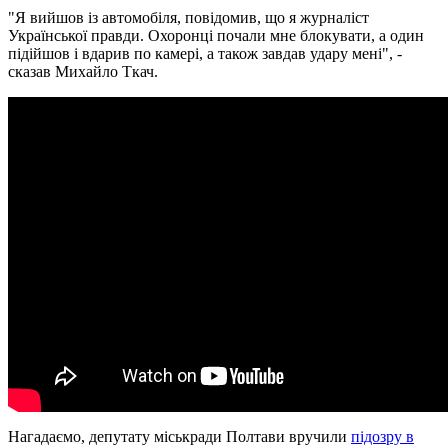
"Я вийшов із автомобіля, повідомив, що я журналіст
Української правди. Охоронці почали мне блокувати, а один
підійшов і вдарив по камері, а також завдав удару мені", -
сказав Михайло Ткач.
Нагадаємо, депутату міськради Полтави вручили
підозру в