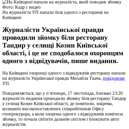
Фото: Кадр с видео
На журналіста УП напали біля одного з ресторанів на
Київщині
Журналісти Української правди
проводили зйомку біля ресторану
Тандир у селищі Козин Київської
області, і це не сподобалося охоронцям
одного з відвідувачів, пише видання.
На Київщині охоронці одного з відвідувачів ресторану напали
на журналіста Української правди Михайла Ткача,
повідомляє
УП.
Повідомляється, що у п’ятницю, 17 листопада, близько 23:20
журналісти видання проводили зйомку біля ресторану Тандир
у селищі Козин Київської області, де помітили, зокрема,
колишніх високопоставлених співробітників Офісу
генпрокурора, а коли охорона одного з відвідувачів помітила
зйомку, то почала світити дальнім світлом і блокувати авто
журналістів.