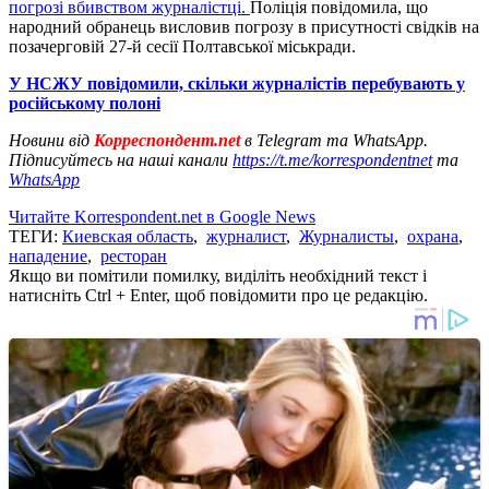
погрозі вбивством журналістці.
Поліція повідомила, що
народний обранець висловив погрозу в присутності свідків на
позачерговій 27-й сесії Полтавської міськради.
У НСЖУ повідомили, скільки журналістів перебувають у
російському полоні
Новини від
Корреспондент.net
в Telegram та WhatsApp.
Підписуйтесь на наші канали
https://t.me/korrespondentnet
та
WhatsApp
Читайте Korrespondent.net в Google News
ТЕГИ:
Киевская область
,
журналист
,
Журналисты
,
охрана
,
нападение
,
ресторан
Якщо ви помітили помилку, виділіть необхідний текст і
натисніть Ctrl + Enter, щоб повідомити про це редакцію.