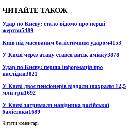
ЧИТАЙТЕ ТАКОЖ
Удар по Києву: стало відомо про перші
жертви
5489
Київ під масованим балістичним ударом
4153
У Києві через атаку стався витік аміаку
3878
Удар по Києву: перша інформація про
наслідки
3821
У Києві двоє пенсіонерів віддали шахраям 12,5
млн грн
1692
У Києві затримали навідника російської
балістики
1689
Читати коментарі