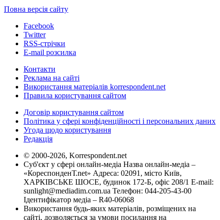
Повна версія сайту
Facebook
Twitter
RSS-стрічки
E-mail розсилка
Контакти
Реклама на сайті
Використання матеріалів korrespondent.net
Правила користування сайтом
Договір користування сайтом
Політика у сфері конфіденційності і персональних даних
Угода щодо користування
Редакція
© 2000-2026, Korrespondent.net
Суб'єкт у сфері онлайн-медіа Назва онлайн-медіа –
«КореспонденТ.net» Адреса: 02091, місто Київ,
ХАРКІВСЬКЕ ШОСЕ, будинок 172-Б, офіс 208/1 E-mail:
sunlight@mediadim.com.ua
Телефон: 044-205-43-00
Ідентифікатор медіа – R40-06068
Використання будь-яких матеріалів, розміщених на
сайті, дозволяється за умови посилання на