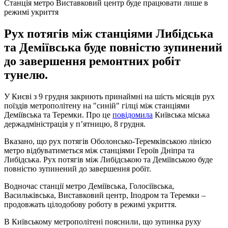
Станція метро Виставковий центр буде працювати лише в
режимі укриття
Рух потягів між станціями Либідська
та Деміївська буде повністю зупинений
до завершення ремонтних робіт
тунелю.
У Києві з 9 грудня закриють принаймні на шість місяців рух
поїздів метрополітену на "синій" гілці між станціями
Деміївська та Теремки. Про це
повідомила
Київська міська
держадміністрація у п’ятницю, 8 грудня.
Вказано, що рух потягів Оболонсько-Теремківською лінією
метро відбуватиметься між станціями Героїв Дніпра та
Либідська. Рух потягів між Либідською та Деміївською буде
повністю зупинений до завершення робіт.
Водночас станції метро Деміївська, Голосіївська,
Васильківська, Виставковий центр, Іподром та Теремки –
продовжать цілодобову роботу в режимі укриття.
В Київському метрополітені пояснили, що зупинка руху