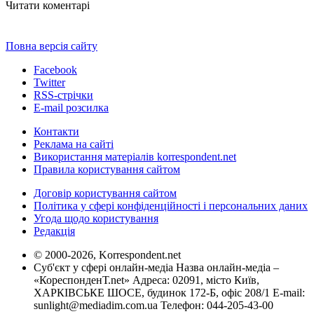
Читати коментарі
Повна версія сайту
Facebook
Twitter
RSS-стрічки
E-mail розсилка
Контакти
Реклама на сайті
Використання матеріалів korrespondent.net
Правила користування сайтом
Договір користування сайтом
Політика у сфері конфіденційності і персональних даних
Угода щодо користування
Редакція
© 2000-2026, Korrespondent.net
Суб'єкт у сфері онлайн-медіа Назва онлайн-медіа –
«КореспонденТ.net» Адреса: 02091, місто Київ,
ХАРКІВСЬКЕ ШОСЕ, будинок 172-Б, офіс 208/1 E-mail:
sunlight@mediadim.com.ua
Телефон: 044-205-43-00