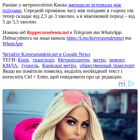
Раніше у метрополітені Києва
зменшили інтервали між
поїздами
. Середній проміжок часу між поїздами в годину пік
тепер складає від 2,5 до 3 хвилин, а в міжпіковий період – від
5 до 5,5 хвилин.
Новини від
Корреспондент.net
в Telegram та WhatsApp.
Підписуйтесь на наші канали
https://t.me/korrespondentnet
та
WhatsApp
Читайте Korrespondent.net в Google News
ТЕГИ:
Киев
,
транспорт
,
Метрополитен
,
метро
,
ремонт
,
КМДА
,
туннель
,
Киевское метро
,
общественный транспорт
Якщо ви помітили помилку, виділіть необхідний текст і
натисніть Ctrl + Enter, щоб повідомити про це редакцію.