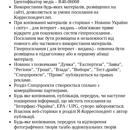
Ідентифікатор медіа – R40-06068
Використання будь-яких матеріалів, розміщених на
сайті, дозволяється за умови посилання на
Корреспондент.net.
При копіюванні матеріалів зі сторінки « Новини України
і світу» , для інтернет - видань - обов'язкове пряме
відкрите для пошукових систем гіперпосилання .
Посилання має бути розміщена в незалежності від
повного або часткового використання матеріалів.
Гіперпосилання ( для інтернет - видань) - повинна бути
розміщена в підзаголовку або в першому абзаці
матеріалу.
Новини з позначками "Думка", "Експертиза", "Заява",
"Регіони", "Гроші", "Влада", "Вибори", "Тест-драйв",
"Спецпроекти", "Промо" публікуються на правах
реклами.
Розділ Спецпроекти створюється спільно з
комерційними партнерами.
Будь яке копіювання, публікація, передрук, чи наступне
поширення інформації, що містить посилання на
"Інтерфакс-Україна", EPA / UPG, суворо забороняється.
Власник веб-сторінки в розділі Я-Корреспондент є автор
публікації.
Будь-яке копіювання, передрук та відтворення
фотографічних творів та/або аудіовізуальних творів