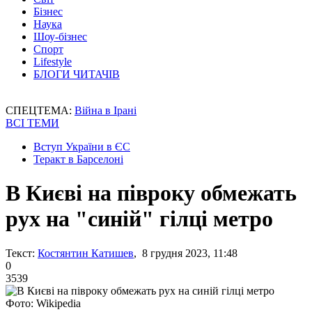
Бізнес
Наука
Шоу-бізнес
Спорт
Lifestyle
БЛОГИ ЧИТАЧІВ
СПЕЦТЕМА:
Війна в Ірані
ВСІ ТЕМИ
Вступ України в ЄС
Теракт в Барселоні
В Києві на півроку обмежать
рух на "синій" гілці метро
Текст:
Костянтин Катишев
, 8 грудня 2023, 11:48
0
3539
Фото: Wikipedia