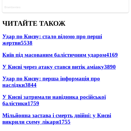
ЧИТАЙТЕ ТАКОЖ
Удар по Києву: стало відомо про перші
жертви
5538
Київ під масованим балістичним ударом
4169
У Києві через атаку стався витік аміаку
3890
Удар по Києву: перша інформація про
наслідки
3844
У Києві затримали навідника російської
балістики
1759
Мільйонна застава і смерть двійні: у Києві
викрили схему лікаря
1755