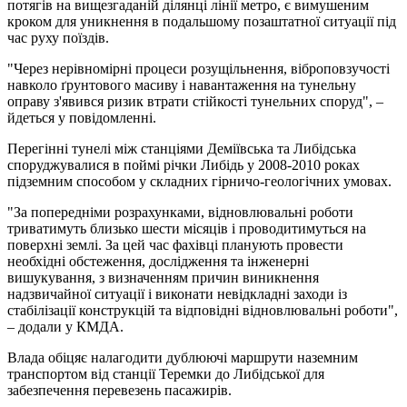
потягів на вищезгаданій ділянці лінії метро, є вимушеним
кроком для уникнення в подальшому позаштатної ситуації під
час руху поїздів.
"Через нерівномірні процеси розущільнення, віброповзучості
навколо ґрунтового масиву і навантаження на тунельну
оправу з'явився ризик втрати стійкості тунельних споруд", –
йдеться у повідомленні.
Перегінні тунелі між станціями Деміївська та Либідська
споруджувалися в поймі річки Либідь у 2008-2010 роках
підземним способом у складних гірничо-геологічних умовах.
"За попередніми розрахунками, відновлювальні роботи
триватимуть близько шести місяців і проводитимуться на
поверхні землі. За цей час фахівці планують провести
необхідні обстеження, дослідження та інженерні
вишукування, з визначенням причин виникнення
надзвичайної ситуації і виконати невідкладні заходи із
стабілізації конструкцій та відповідні відновлювальні роботи",
– додали у КМДА.
Влада обіцяє налагодити дублюючі маршрути наземним
транспортом від станції Теремки до Либідської для
забезпечення перевезень пасажирів.