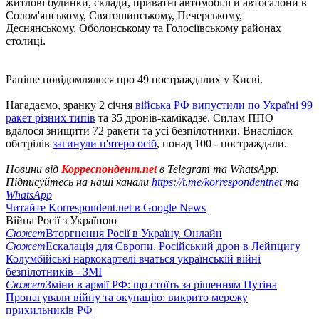
житлові будинки, склади, приватні автомобілі й автосалони в
Солом'янському, Святошинському, Печерському,
Деснянському, Оболонському та Голосіївському районах
столиці.
Раніше повідомлялося про 49 постраждалих у Києві.
Нагадаємо, зранку 2 січня
війська РФ випустили по Україні 99
ракет різних типів
та 35 дронів-камікадзе. Силам ППО
вдалося знищити 72 ракети та усі безпілотники. Внаслідок
обстрілів
загинули п'ятеро осіб
, понад 100 - постраждали.
Новини від
Корреспондент.net
в Telegram та WhatsApp.
Підписуйтесь на наші канали
https://t.me/korrespondentnet
та
WhatsApp
Читайте Korrespondent.net в Google News
Війна Росії з Україною
Сюжет
Вторгнення Росії в Україну. Онлайн
Сюжет
Ескалація для Європи. Російський дрон в Лейпцигу
Колумбійські наркокартелі вчаться українській війні
безпілотників - ЗМІ
Сюжет
Зміни в армії РФ: що стоїть за рішенням Путіна
Пропагували війну та окупацію: викрито мережу
прихильників РФ