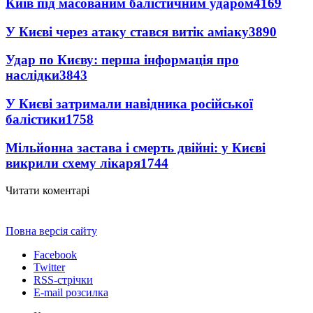
Київ під масованим балістичним ударом
4169
У Києві через атаку стався витік аміаку
3890
Удар по Києву: перша інформація про
наслідки
3843
У Києві затримали навідника російської
балістики
1758
Мільйонна застава і смерть двійні: у Києві
викрили схему лікаря
1744
Читати коментарі
Повна версія сайту
Facebook
Twitter
RSS-стрічки
E-mail розсилка