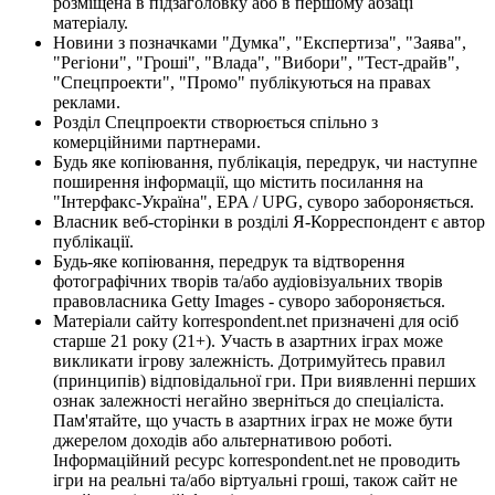
розміщена в підзаголовку або в першому абзаці
матеріалу.
Новини з позначками "Думка", "Експертиза", "Заява",
"Регіони", "Гроші", "Влада", "Вибори", "Тест-драйв",
"Спецпроекти", "Промо" публікуються на правах
реклами.
Розділ Спецпроекти створюється спільно з
комерційними партнерами.
Будь яке копіювання, публікація, передрук, чи наступне
поширення інформації, що містить посилання на
"Інтерфакс-Україна", EPA / UPG, суворо забороняється.
Власник веб-сторінки в розділі Я-Корреспондент є автор
публікації.
Будь-яке копіювання, передрук та відтворення
фотографічних творів та/або аудіовізуальних творів
правовласника Getty Images - суворо забороняється.
Матеріали сайту korrespondent.net призначені для осіб
старше 21 року (21+). Участь в азартних іграх може
викликати ігрову залежність. Дотримуйтесь правил
(принципів) відповідальної гри. При виявленні перших
ознак залежності негайно зверніться до спеціаліста.
Пам'ятайте, що участь в азартних іграх не може бути
джерелом доходів або альтернативою роботі.
Інформаційний ресурс korrespondent.net не проводить
ігри на реальні та/або віртуальні гроші, також сайт не