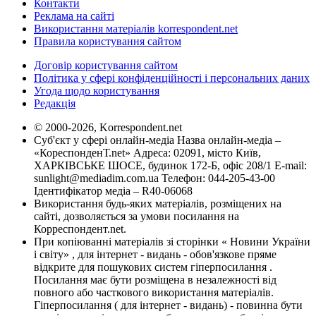
Контакти
Реклама на сайті
Використання матеріалів korrespondent.net
Правила користування сайтом
Договір користування сайтом
Політика у сфері конфіденційності і персональних даних
Угода щодо користування
Редакція
© 2000-2026, Korrespondent.net
Суб'єкт у сфері онлайн-медіа Назва онлайн-медіа –
«КореспонденТ.net» Адреса: 02091, місто Київ,
ХАРКІВСЬКЕ ШОСЕ, будинок 172-Б, офіс 208/1 E-mail:
sunlight@mediadim.com.ua
Телефон: 044-205-43-00
Ідентифікатор медіа – R40-06068
Використання будь-яких матеріалів, розміщених на
сайті, дозволяється за умови посилання на
Корреспондент.net.
При копіюванні матеріалів зі сторінки « Новини України
і світу» , для інтернет - видань - обов'язкове пряме
відкрите для пошукових систем гіперпосилання .
Посилання має бути розміщена в незалежності від
повного або часткового використання матеріалів.
Гіперпосилання ( для інтернет - видань) - повинна бути