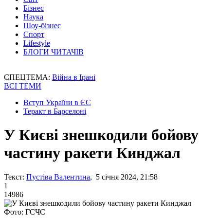
Бізнес
Наука
Шоу-бізнес
Спорт
Lifestyle
БЛОГИ ЧИТАЧІВ
СПЕЦТЕМА:
Війна в Ірані
ВСІ ТЕМИ
Вступ України в ЄС
Теракт в Барселоні
У Києві знешкодили бойову
частину ракети Кинджал
Текст:
Пустіва Валентина
, 5 січня 2024, 21:58
1
14986
Фото: ГСЧС