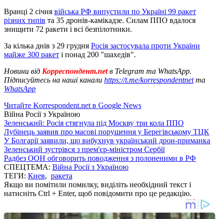
Вранці 2 січня
війська РФ випустили по Україні 99 ракет
різних типів
та 35 дронів-камікадзе. Силам ППО вдалося
знищити 72 ракети і всі безпілотники.
За кілька днів з 29 грудня
Росія застосувала проти України
майже 300 ракет
і понад 200 "шахедів".
Новини від
Корреспондент.net
в Telegram та WhatsApp.
Підписуйтесь на наші канали
https://t.me/korrespondentnet
та
WhatsApp
Читайте Korrespondent.net в Google News
Війна Росії з Україною
Зеленський: Росія стягнула під Москву три кола ППО
Лубінець заявив про масові порушення у Берегівському ТЦК
У Болгарії заявили, що вибухнув український дрон-приманка
Зеленський зустрівся з прем'єр-міністром Сербії
Радбез ООН обговорить поводження з полоненими в РФ
СПЕЦТЕМА:
Війна Росії з Україною
ТЕГИ:
Киев
,
ракета
Якщо ви помітили помилку, виділіть необхідний текст і
натисніть Ctrl + Enter, щоб повідомити про це редакцію.