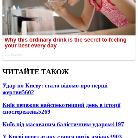
ЧИТАЙТЕ ТАКОЖ
Удар по Києву: стало відомо про перші
жертви
5602
Київ пережив найспекотніший день в історії
спостережень
5269
Київ під масованим балістичним ударом
4197
У Києві через атаку стався витік аміаку
3903