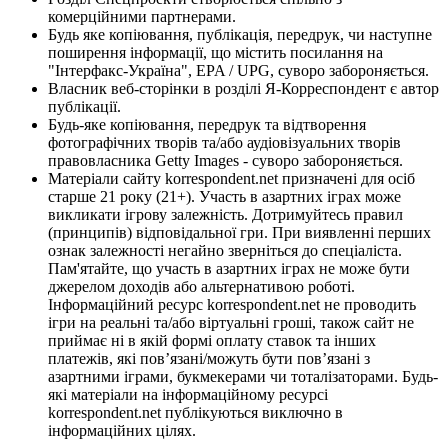
комерційними партнерами.
Будь яке копіювання, публікація, передрук, чи наступне
поширення інформації, що містить посилання на
"Інтерфакс-Україна", EPA / UPG, суворо забороняється.
Власник веб-сторінки в розділі Я-Корреспондент є автор
публікації.
Будь-яке копіювання, передрук та відтворення
фотографічних творів та/або аудіовізуальних творів
правовласника Getty Images - суворо забороняється.
Матеріали сайту korrespondent.net призначені для осіб
старше 21 року (21+). Участь в азартних іграх може
викликати ігрову залежність. Дотримуйтесь правил
(принципів) відповідальної гри. При виявленні перших
ознак залежності негайно зверніться до спеціаліста.
Пам'ятайте, що участь в азартних іграх не може бути
джерелом доходів або альтернативою роботі.
Інформаційний ресурс korrespondent.net не проводить
ігри на реальні та/або віртуальні гроші, також сайт не
приймає ні в якій формі оплату ставок та інших
платежів, які пов’язані/можуть бути пов’язані з
азартними іграми, букмекерами чи тоталізаторами. Будь-
які матеріали на інформаційному ресурсі
korrespondent.net публікуються виключно в
інформаційних цілях.