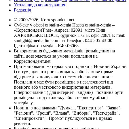
Угода щодо користування
Редакція
© 2000-2026, Korrespondent.net
Суб'єкт у сфері онлайн-медіа Назва онлайн-медіа –
«КореспонденТ.net» Адреса: 02091, місто Київ,
ХАРКІВСЬКЕ ШОСЕ, будинок 172-Б, офіс 208/1 E-mail:
sunlight@mediadim.com.ua
Телефон: 044-205-43-00
Ідентифікатор медіа – R40-06068
Використання будь-яких матеріалів, розміщених на
сайті, дозволяється за умови посилання на
Корреспондент.net.
При копіюванні матеріалів зі сторінки « Новини України
і світу» , для інтернет - видань - обов'язкове пряме
відкрите для пошукових систем гіперпосилання .
Посилання має бути розміщена в незалежності від
повного або часткового використання матеріалів.
Гіперпосилання ( для інтернет - видань) - повинна бути
розміщена в підзаголовку або в першому абзаці
матеріалу.
Новини з позначками "Думка", "Експертиза", "Заява",
"Регіони", "Гроші", "Влада", "Вибори", "Тест-драйв",
"Спецпроекти", "Промо" публікуються на правах
реклами.
Розділ Спецпроекти створюється спільно з