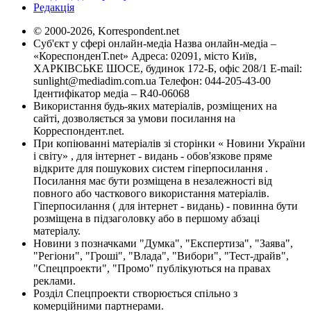
Редакція
© 2000-2026, Korrespondent.net
Суб'єкт у сфері онлайн-медіа Назва онлайн-медіа –
«КореспонденТ.net» Адреса: 02091, місто Київ,
ХАРКІВСЬКЕ ШОСЕ, будинок 172-Б, офіс 208/1 E-mail:
sunlight@mediadim.com.ua
Телефон: 044-205-43-00
Ідентифікатор медіа – R40-06068
Використання будь-яких матеріалів, розміщених на
сайті, дозволяється за умови посилання на
Корреспондент.net.
При копіюванні матеріалів зі сторінки « Новини України
і світу» , для інтернет - видань - обов'язкове пряме
відкрите для пошукових систем гіперпосилання .
Посилання має бути розміщена в незалежності від
повного або часткового використання матеріалів.
Гіперпосилання ( для інтернет - видань) - повинна бути
розміщена в підзаголовку або в першому абзаці
матеріалу.
Новини з позначками "Думка", "Експертиза", "Заява",
"Регіони", "Гроші", "Влада", "Вибори", "Тест-драйв",
"Спецпроекти", "Промо" публікуються на правах
реклами.
Розділ Спецпроекти створюється спільно з
комерційними партнерами.