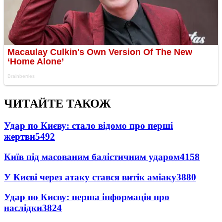
ЧИТАЙТЕ ТАКОЖ
Удар по Києву: стало відомо про перші
жертви
5492
Київ під масованим балістичним ударом
4158
У Києві через атаку стався витік аміаку
3880
Удар по Києву: перша інформація про
наслідки
3824