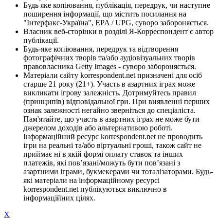
Будь яке копіювання, публікація, передрук, чи наступне
поширення інформації, що містить посилання на
"Інтерфакс-Україна", EPA / UPG, суворо забороняється.
Власник веб-сторінки в розділі Я-Корреспондент є автор
публікації.
Будь-яке копіювання, передрук та відтворення
фотографічних творів та/або аудіовізуальних творів
правовласника Getty Images - суворо забороняється.
Матеріали сайту korrespondent.net призначені для осіб
старше 21 року (21+). Участь в азартних іграх може
викликати ігрову залежність. Дотримуйтесь правил
(принципів) відповідальної гри. При виявленні перших
ознак залежності негайно зверніться до спеціаліста.
Пам'ятайте, що участь в азартних іграх не може бути
джерелом доходів або альтернативою роботі.
Інформаційний ресурс korrespondent.net не проводить
ігри на реальні та/або віртуальні гроші, також сайт не
приймає ні в якій формі оплату ставок та інших
платежів, які пов’язані/можуть бути пов’язані з
азартними іграми, букмекерами чи тоталізаторами. Будь-
які матеріали на інформаційному ресурсі
korrespondent.net публікуються виключно в
інформаційних цілях.
X