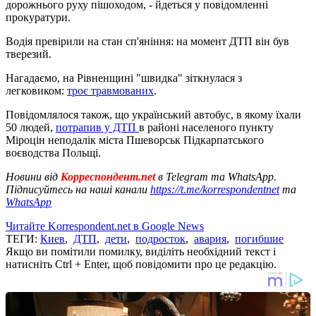
дорожнього руху пішоходом, - йдеться у повідомленні
прокуратури.
Водія превірили на стан сп'яніння: на момент ДТП він був
тверезий.
Нагадаємо, на Рівненщині "швидка" зіткнулася з
легковиком:
троє травмованих
.
Повідомлялося також, що український автобус, в якому їхали
50 людей,
потрапив у ДТП
в районі населеного пункту
Міроцін неподалік міста Пшеворськ Підкарпатського
воєводства Польщі.
Новини від
Корреспондент.net
в Telegram та WhatsApp.
Підписуйтесь на наші канали
https://t.me/korrespondentnet
та
WhatsApp
Читайте Korrespondent.net в Google News
ТЕГИ:
Киев
,
ДТП
,
дети
,
подросток
,
авария
,
погибшие
Якщо ви помітили помилку, виділіть необхідний текст і
натисніть Ctrl + Enter, щоб повідомити про це редакцію.