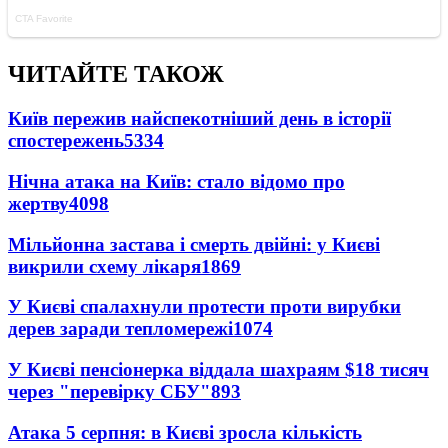
ЧИТАЙТЕ ТАКОЖ
Київ пережив найспекотніший день в історії
спостережень
5334
Нічна атака на Київ: стало відомо про
жертву
4098
Мільйонна застава і смерть двійні: у Києві
викрили схему лікаря
1869
У Києві спалахнули протести проти вирубки
дерев заради тепломережі
1074
У Києві пенсіонерка віддала шахраям $18 тисяч
через "перевірку СБУ"
893
Атака 5 серпня: в Києві зросла кількість