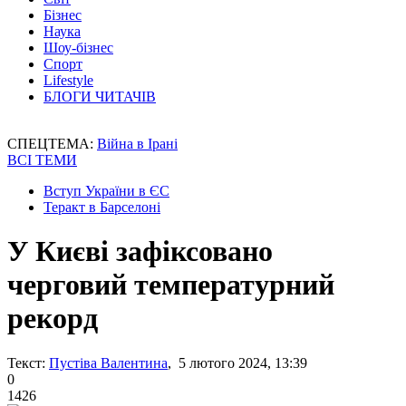
Бізнес
Наука
Шоу-бізнес
Спорт
Lifestyle
БЛОГИ ЧИТАЧІВ
СПЕЦТЕМА:
Війна в Ірані
ВСІ ТЕМИ
Вступ України в ЄС
Теракт в Барселоні
У Києві зафіксовано
черговий температурний
рекорд
Текст:
Пустіва Валентина
, 5 лютого 2024, 13:39
0
1426