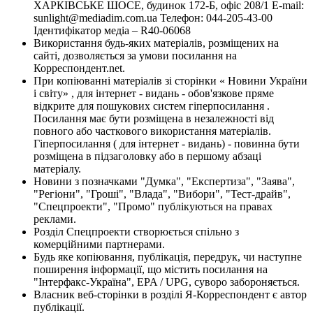
ХАРКІВСЬКЕ ШОСЕ, будинок 172-Б, офіс 208/1 E-mail:
sunlight@mediadim.com.ua
Телефон: 044-205-43-00
Ідентифікатор медіа – R40-06068
Використання будь-яких матеріалів, розміщених на
сайті, дозволяється за умови посилання на
Корреспондент.net.
При копіюванні матеріалів зі сторінки « Новини України
і світу» , для інтернет - видань - обов'язкове пряме
відкрите для пошукових систем гіперпосилання .
Посилання має бути розміщена в незалежності від
повного або часткового використання матеріалів.
Гіперпосилання ( для інтернет - видань) - повинна бути
розміщена в підзаголовку або в першому абзаці
матеріалу.
Новини з позначками "Думка", "Експертиза", "Заява",
"Регіони", "Гроші", "Влада", "Вибори", "Тест-драйв",
"Спецпроекти", "Промо" публікуються на правах
реклами.
Розділ Спецпроекти створюється спільно з
комерційними партнерами.
Будь яке копіювання, публікація, передрук, чи наступне
поширення інформації, що містить посилання на
"Інтерфакс-Україна", EPA / UPG, суворо забороняється.
Власник веб-сторінки в розділі Я-Корреспондент є автор
публікації.