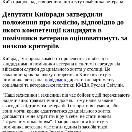
Київ працює над створенням інституту помічника ветерана
Депутати Київради затвердили
положення про комісію, відповідно до
якого компетенції кандидата в
помічники ветерана оцінюватимуть за
низкою критеріїв
Київрада утворила комісію з проведення співбесід із
кандидатами в помічники ветерана в системі переходу від
військової служби до цивільного життя у столиці. Це
важливий крок на шляху створення в Києві інституту
помічника ветерана,
повідомив
директор департаменту
соціальної та ветеранської політики КМДА Руслан Світлий.
"Наші захисники і захисниці під час бойових дій переживають
надзвичайно травматичний досвід. Тому наше завдання
сьогодні - підтримати ветеранів і створити всі умови, аби
вони могли краще адаптуватися до цивільного життя,
допомогти їм не втратити віру в себе, не стати новим
"втраченим поколінням". І запровадження інституту
помічника ветерана має стати одним із засобів такої