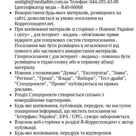
sunlight@mediadim.com.ua
Телефон: 044-205-43-00
Ідентифікатор медіа – R40-06068
Використання будь-яких матеріалів, розміщених на
сайті, дозволяється за умови посилання на
Корреспондент.net.
При копіюванні матеріалів зі сторінки « Новини України
і світу» , для інтернет - видань - обов'язкове пряме
відкрите для пошукових систем гіперпосилання .
Посилання має бути розміщена в незалежності від
повного або часткового використання матеріалів.
Гіперпосилання ( для інтернет - видань) - повинна бути
розміщена в підзаголовку або в першому абзаці
матеріалу.
Новини з позначками "Думка", "Експертиза", "Заява",
"Регіони", "Гроші", "Влада", "Вибори", "Тест-драйв",
"Спецпроекти", "Промо" публікуються на правах
реклами.
Розділ Спецпроекти створюється спільно з
комерційними партнерами.
Будь яке копіювання, публікація, передрук, чи наступне
поширення інформації, що містить посилання на
"Інтерфакс-Україна", EPA / UPG, суворо забороняється.
Власник веб-сторінки в розділі Я-Корреспондент є автор
публікації.
Будь-яке копіювання, передрук та відтворення