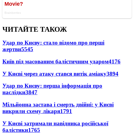
ЧИТАЙТЕ ТАКОЖ
Удар по Києву: стало відомо про перші
жертви
5545
Київ під масованим балістичним ударом
4176
У Києві через атаку стався витік аміаку
3894
Удар по Києву: перша інформація про
наслідки
3847
Мільйонна застава і смерть двійні: у Києві
викрили схему лікаря
1791
У Києві затримали навідника російської
балістики
1765