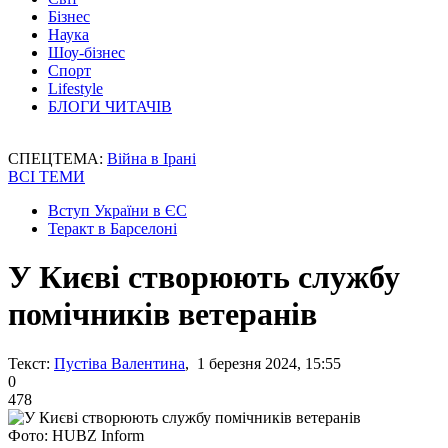
Бізнес
Наука
Шоу-бізнес
Спорт
Lifestyle
БЛОГИ ЧИТАЧІВ
СПЕЦТЕМА:
Війна в Ірані
ВСІ ТЕМИ
Вступ України в ЄС
Теракт в Барселоні
У Києві створюють службу
помічників ветеранів
Текст:
Пустіва Валентина
, 1 березня 2024, 15:55
0
478
Фото: HUBZ Inform