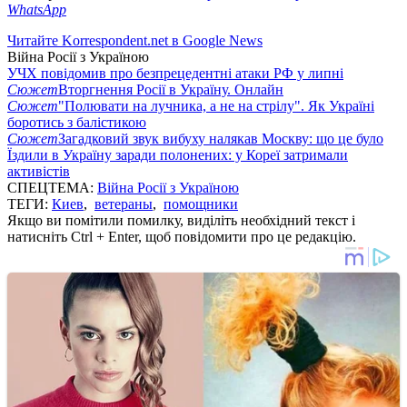
WhatsApp
Читайте Korrespondent.net в Google News
Війна Росії з Україною
УЧХ повідомив про безпрецедентні атаки РФ у липні
Сюжет
Вторгнення Росії в Україну. Онлайн
Сюжет
"Полювати на лучника, а не на стрілу". Як Україні
боротись з балістикою
Сюжет
Загадковий звук вибуху налякав Москву: що це було
Їздили в Україну заради полонених: у Кореї затримали
активістів
СПЕЦТЕМА:
Війна Росії з Україною
ТЕГИ:
Киев
,
ветераны
,
помощники
Якщо ви помітили помилку, виділіть необхідний текст і
натисніть Ctrl + Enter, щоб повідомити про це редакцію.