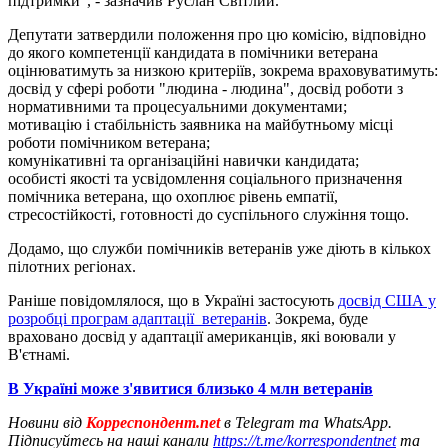
підтримки", - зазначив Руслан Світлий.
Депутати затвердили положення про цю комісію, відповідно
до якого компетенції кандидата в помічники ветерана
оцінюватимуть за низкою критеріїв, зокрема враховуватимуть:
досвід у сфері роботи "людина - людина", досвід роботи з
нормативними та процесуальними документами;
мотивацію і стабільність заявника на майбутньому місці
роботи помічником ветерана;
комунікативні та організаційні навички кандидата;
особисті якості та усвідомлення соціального призначення
помічника ветерана, що охоплює рівень емпатії,
стресостійкості, готовності до суспільного служіння тощо.
Додамо, що служби помічників ветеранів уже діють в кількох
пілотних регіонах.
Раніше повідомлялося, що в Україні застосують
досвід США у
розробці програм адаптації ветеранів
. Зокрема, буде
враховано досвід у адаптації американців, які воювали у
В'єтнамі.
В Україні може з'явитися близько 4 млн ветеранів
Новини від
Корреспондент.net
в Telegram та WhatsApp.
Підписуйтесь на наші канали
https://t.me/korrespondentnet
та