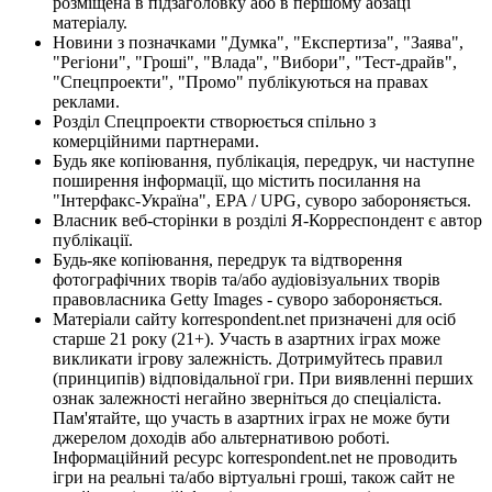
розміщена в підзаголовку або в першому абзаці
матеріалу.
Новини з позначками "Думка", "Експертиза", "Заява",
"Регіони", "Гроші", "Влада", "Вибори", "Тест-драйв",
"Спецпроекти", "Промо" публікуються на правах
реклами.
Розділ Спецпроекти створюється спільно з
комерційними партнерами.
Будь яке копіювання, публікація, передрук, чи наступне
поширення інформації, що містить посилання на
"Інтерфакс-Україна", EPA / UPG, суворо забороняється.
Власник веб-сторінки в розділі Я-Корреспондент є автор
публікації.
Будь-яке копіювання, передрук та відтворення
фотографічних творів та/або аудіовізуальних творів
правовласника Getty Images - суворо забороняється.
Матеріали сайту korrespondent.net призначені для осіб
старше 21 року (21+). Участь в азартних іграх може
викликати ігрову залежність. Дотримуйтесь правил
(принципів) відповідальної гри. При виявленні перших
ознак залежності негайно зверніться до спеціаліста.
Пам'ятайте, що участь в азартних іграх не може бути
джерелом доходів або альтернативою роботі.
Інформаційний ресурс korrespondent.net не проводить
ігри на реальні та/або віртуальні гроші, також сайт не