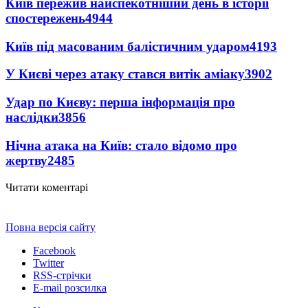
Київ пережив найспекотніший день в історії
спостережень
4944
Київ під масованим балістичним ударом
4193
У Києві через атаку стався витік аміаку
3902
Удар по Києву: перша інформація про
наслідки
3856
Нічна атака на Київ: стало відомо про
жертву
2485
Читати коментарі
Повна версія сайту
Facebook
Twitter
RSS-стрічки
E-mail розсилка