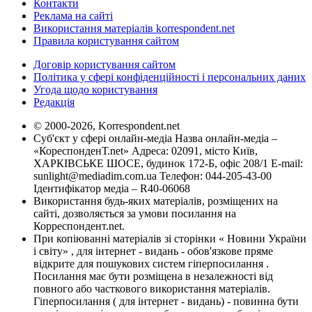
Контакти
Реклама на сайті
Використання матеріалів korrespondent.net
Правила користування сайтом
Договір користування сайтом
Політика у сфері конфіденційності і персональних даних
Угода щодо користування
Редакція
© 2000-2026, Korrespondent.net
Суб'єкт у сфері онлайн-медіа Назва онлайн-медіа –
«КореспонденТ.net» Адреса: 02091, місто Київ,
ХАРКІВСЬКЕ ШОСЕ, будинок 172-Б, офіс 208/1 E-mail:
sunlight@mediadim.com.ua
Телефон: 044-205-43-00
Ідентифікатор медіа – R40-06068
Використання будь-яких матеріалів, розміщених на
сайті, дозволяється за умови посилання на
Корреспондент.net.
При копіюванні матеріалів зі сторінки « Новини України
і світу» , для інтернет - видань - обов'язкове пряме
відкрите для пошукових систем гіперпосилання .
Посилання має бути розміщена в незалежності від
повного або часткового використання матеріалів.
Гіперпосилання ( для інтернет - видань) - повинна бути