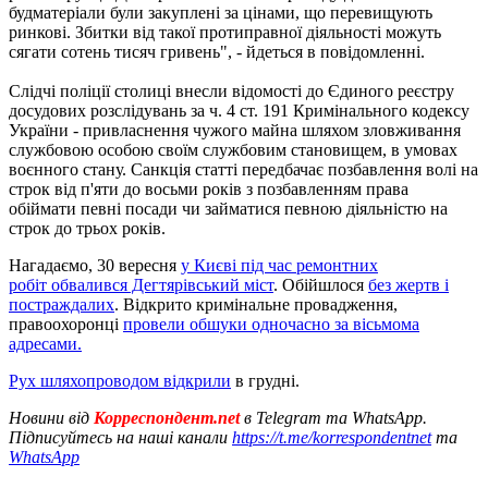
будматеріали були закуплені за цінами, що перевищують
ринкові. Збитки від такої протиправної діяльності можуть
сягати сотень тисяч гривень", - йдеться в повідомленні.
Слідчі поліції столиці внесли відомості до Єдиного реєстру
досудових розслідувань за ч. 4 ст. 191 Кримінального кодексу
України - привласнення чужого майна шляхом зловживання
службовою особою своїм службовим становищем, в умовах
воєнного стану. Санкція статті передбачає позбавлення волі на
строк від п'яти до восьми років з позбавленням права
обіймати певні посади чи займатися певною діяльністю на
строк до трьох років.
Нагадаємо, 30 вересня
у Києві під час ремонтних
робіт обвалився Дегтярівський міст
. Обійшлося
без жертв і
постраждалих
. Відкрито кримінальне провадження,
правоохоронці
провели обшуки одночасно за вісьмома
адресами.
Рух шляхопроводом відкрили
в грудні.
Новини від
Корреспондент.net
в Telegram та WhatsApp.
Підписуйтесь на наші канали
https://t.me/korrespondentnet
та
WhatsApp