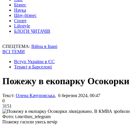
Бізнес
Наука
Шоу-бізнес
Спорт
Lifestyle
БЛОГИ ЧИТАЧІВ
СПЕЦТЕМА:
Війна в Ірані
ВСІ ТЕМИ
Вступ України в ЄС
Теракт в Барселоні
Пожежу в екопарку Осокорки 
Текст:
Олена Качуровська
, 6 березня 2024, 00:47
0
3151
Фото: t.me/dsns_telegram
Пожежу гасили увесь вечір