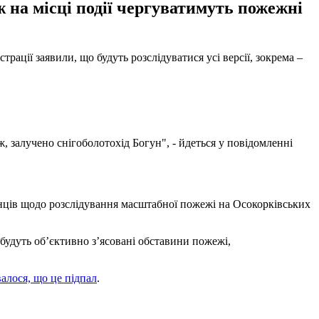
ж на місці події чергуватимуть пожежні
трації заявили, що будуть розслідуватися усі версії, зокрема –
ж, залучено снігоболотохід Богун", - йдеться у повідомленні
ронців щодо розслідування масштабної пожежі на Осокорківських
будуть обʼєктивно зʼясовані обставини пожежі,
алося, що це підпал
.