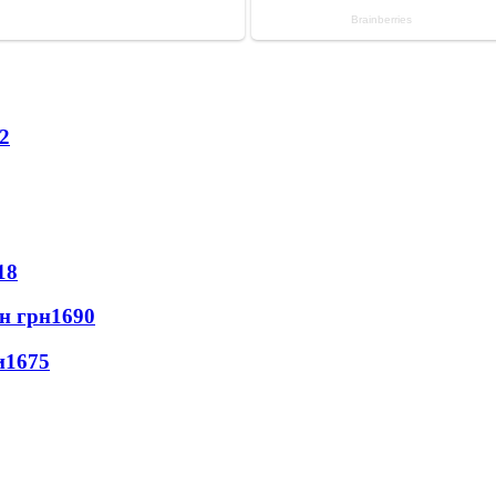
2
18
лн грн
1690
и
1675