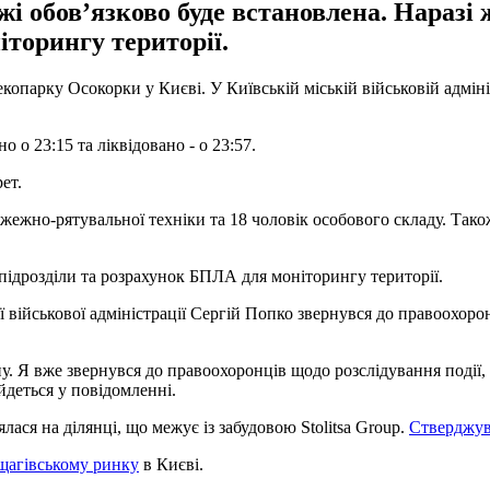
і обовʼязково буде встановлена. Наразі 
іторингу території.
екопарку Осокорки у Києві. У Київській міській військовій адмініс
о о 23:15 та ліквідовано - о 23:57.
ет.
пожежно-рятувальної техніки та 18 чоловік особового складу. Тако
 підрозділи та розрахунок БПЛА для моніторингу території.
ої військової адміністрації Сергій Попко звернувся до правоохо
. Я вже звернувся до правоохоронців щодо розслідування події, 
 йдеться у повідомленні.
ся на ділянці, що межує із забудовою Stolitsa Group.
Стверджув
щагівському ринку
в Києві.