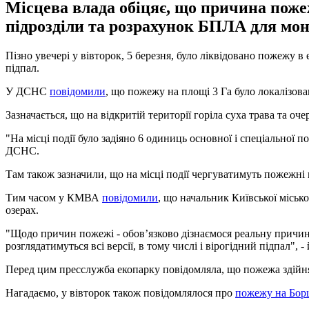
Місцева влада обіцяє, що причина пожеж
підрозділи та розрахунок БПЛА для мон
Пізно увечері у вівторок, 5 березня, було ліквідовано пожежу в 
підпал.
У ДСНС
повідомили
, що пожежу на площі 3 Га було локалізован
Зазначається, що на відкритій території горіла суха трава та очер
"На місці події було задіяно 6 одиниць основної і спеціальної 
ДСНС.
Там також зазначили, що на місці події чергуватимуть пожежні
Тим часом у КМВА
повідомили
, що начальник Київської міськ
озерах.
"Щодо причин пожежі - обовʼязково дізнаємося реальну причину
розглядатимуться всі версії, в тому числі і вірогідний підпал", -
Перед цим пресслужба екопарку повідомляла, що пожежа здійняла
Нагадаємо, у вівторок також повідомлялося про
пожежу на Бор