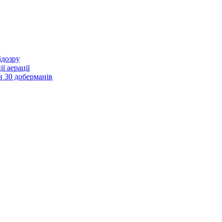
ідозру
ї аерації
и 30 доберманів