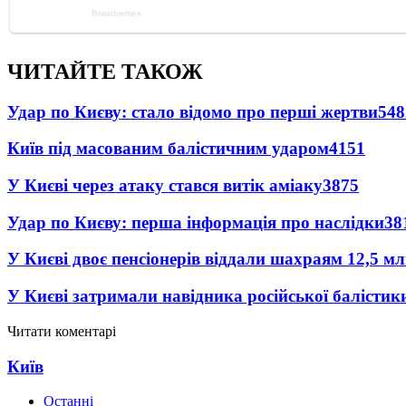
ЧИТАЙТЕ ТАКОЖ
Удар по Києву: стало відомо про перші жертви
548
Київ під масованим балістичним ударом
4151
У Києві через атаку стався витік аміаку
3875
Удар по Києву: перша інформація про наслідки
38
У Києві двоє пенсіонерів віддали шахраям 12,5 м
У Києві затримали навідника російської балістик
Читати коментарі
Київ
Останні