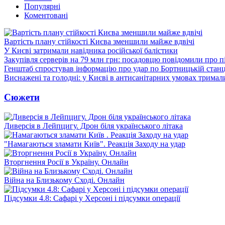
Популярні
Коментовані
Вартість плану стійкості Києва зменшили майже вдвічі
У Києві затримали навідника російської балістики
Закупівля серверів на 79 млн грн: посадовцю повідомили про п
Генштаб спростував інформацію про удар по Бортницькій станці
Виснажені та голодні: у Києві в антисанітарних умовах тримал
Сюжети
Диверсія в Лейпцигу. Дрон біля українського літака
"Намагаються зламати Київ". Реакція Заходу на удар
Вторгнення Росії в Україну. Онлайн
Війна на Близькому Сході. Онлайн
Підсумки 4.8: Сафарі у Херсоні і підсумки операції