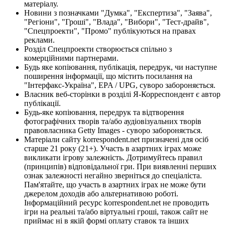
матеріалу.
Новини з позначками "Думка", "Експертиза", "Заява",
"Регіони", "Гроші", "Влада", "Вибори", "Тест-драйв",
"Спецпроекти", "Промо" публікуються на правах
реклами.
Розділ Спецпроекти створюється спільно з
комерційними партнерами.
Будь яке копіювання, публікація, передрук, чи наступне
поширення інформації, що містить посилання на
"Інтерфакс-Україна", EPA / UPG, суворо забороняється.
Власник веб-сторінки в розділі Я-Корреспондент є автор
публікації.
Будь-яке копіювання, передрук та відтворення
фотографічних творів та/або аудіовізуальних творів
правовласника Getty Images - суворо забороняється.
Матеріали сайту korrespondent.net призначені для осіб
старше 21 року (21+). Участь в азартних іграх може
викликати ігрову залежність. Дотримуйтесь правил
(принципів) відповідальної гри. При виявленні перших
ознак залежності негайно зверніться до спеціаліста.
Пам'ятайте, що участь в азартних іграх не може бути
джерелом доходів або альтернативою роботі.
Інформаційний ресурс korrespondent.net не проводить
ігри на реальні та/або віртуальні гроші, також сайт не
приймає ні в якій формі оплату ставок та інших