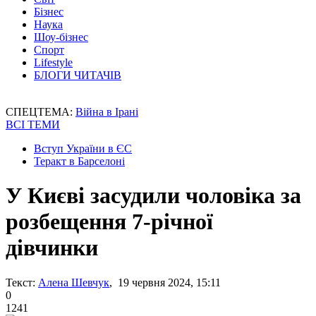
Бізнес
Наука
Шоу-бізнес
Спорт
Lifestyle
БЛОГИ ЧИТАЧІВ
СПЕЦТЕМА:
Війна в Ірані
ВСІ ТЕМИ
Вступ України в ЄС
Теракт в Барселоні
У Києві засудили чоловіка за
розбещення 7-річної
дівчинки
Текст:
Алена Шевчук
, 19 червня 2024, 15:11
0
1241