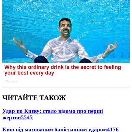
ЧИТАЙТЕ ТАКОЖ
Удар по Києву: стало відомо про перші
жертви
5545
Київ під масованим балістичним ударом
4176