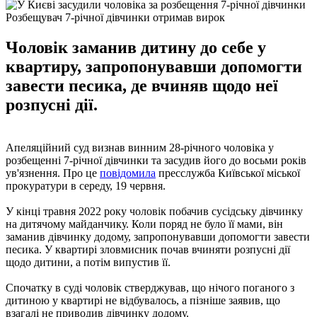
Розбещувач 7-річної дівчинки отримав вирок
Чоловік заманив дитину до себе у
квартиру, запропонувавши допомогти
завести песика, де вчиняв щодо неї
розпусні дії.
Апеляційний суд визнав винним 28-річного чоловіка у
розбещенні 7-річної дівчинки та засудив його до восьми років
ув'язнення. Про це
повідомила
пресслужба Київської міської
прокуратури в середу, 19 червня.
У кінці травня 2022 року чоловік побачив сусідську дівчинку
на дитячому майданчику. Коли поряд не було її мами, він
заманив дівчинку додому, запропонувавши допомогти завести
песика. У квартирі зловмисник почав вчиняти розпусні дії
щодо дитини, а потім випустив її.
Спочатку в суді чоловік стверджував, що нічого поганого з
дитиною у квартирі не відбувалось, а пізніше заявив, що
взагалі не приводив дівчинку додому.