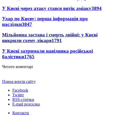
У Києві через атаку стався витік аміаку
3894
Удар по Києву: перша інформація про
наслідки
3847
Мільйонна застава і смерть двійні: у Києві
викрили схему лікаря
1791
У Києві затримали навідника російської
балістики
1765
Читати коментарі
Повна версія сайту
Facebook
Twitter
RSS-стрічки
E-mail розсилка
Контакти