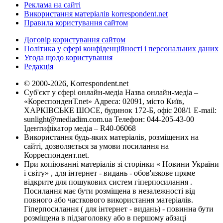
Реклама на сайті
Використання матеріалів korrespondent.net
Правила користування сайтом
Договір користування сайтом
Політика у сфері конфіденційності і персональних даних
Угода щодо користування
Редакція
© 2000-2026, Korrespondent.net
Суб'єкт у сфері онлайн-медіа Назва онлайн-медіа –
«КореспонденТ.net» Адреса: 02091, місто Київ,
ХАРКІВСЬКЕ ШОСЕ, будинок 172-Б, офіс 208/1 E-mail:
sunlight@mediadim.com.ua
Телефон: 044-205-43-00
Ідентифікатор медіа – R40-06068
Використання будь-яких матеріалів, розміщених на
сайті, дозволяється за умови посилання на
Корреспондент.net.
При копіюванні матеріалів зі сторінки « Новини України
і світу» , для інтернет - видань - обов'язкове пряме
відкрите для пошукових систем гіперпосилання .
Посилання має бути розміщена в незалежності від
повного або часткового використання матеріалів.
Гіперпосилання ( для інтернет - видань) - повинна бути
розміщена в підзаголовку або в першому абзаці