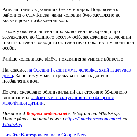
Апеляційний суд залишив без змін вирок Подільського
районного суду Києва, яким чоловіка було засуджено до
восьми років позбавлення волі.
Також ухвалено рішення про включення інформації про
засудженого до Єдиного реєстру осіб, засуджених за злочини
проти статевої свободи та статевої недоторканості малолітньої
особи.
Раніше чоловік вже відбув покарання за умисне вбивство.
Нагадаємо,
на Одещині судитимуть чоловіка, який ґвалтував
дітей
. За це йому може загрожувати навіть довічне
позбавлення волі.
До суду скеровано обвинувальний акт стосовно 39-річного
вінничанина
за фактами зґвалтування та розбещення
малолітньої дитини
.
Новини від
Корреспондент.net
в Telegram та WhatsApp.
Підписуйтесь на наші канали
https://t.me/korrespondentnet
та
WhatsApp
Читайте Korrespondent.net в Google News