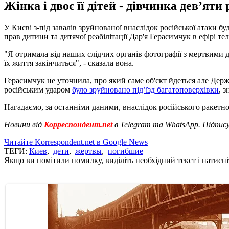
Жінка і двоє її дітей - дівчинка дев’яти
У Києві з-під завалів зруйнованої внаслідок російської атаки бу
прав дитини та дитячої реабілітації Дар'я Герасимчук в ефірі те
"Я отримала від наших слідчих органів фотографії з мертвими діт
їх життя закінчиться", - сказала вона.
Герасимчук не уточнила, про який саме об'єкт йдеться але Дер
російським ударом
було зруйновано під’їзд багатоповерхівки
, 
Нагадаємо, за останніми даними, внаслідок російського ракетн
Новини від
Корреспондент.net
в Telegram та WhatsApp. Підпис
Читайте Korrespondent.net в Google News
ТЕГИ:
Киев
,
дети
,
жертвы
,
погибшие
Якщо ви помітили помилку, виділіть необхідний текст і натисніт