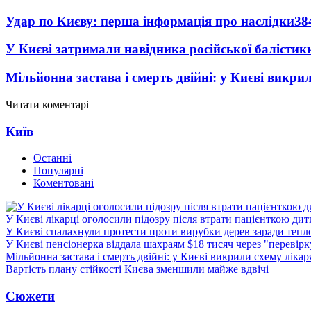
Удар по Києву: перша інформація про наслідки
38
У Києві затримали навідника російської балістик
Мільйонна застава і смерть двійні: у Києві викри
Читати коментарі
Київ
Останні
Популярні
Коментовані
У Києві лікарці оголосили підозру після втрати пацієнткою ди
У Києві спалахнули протести проти вирубки дерев заради тепл
У Києві пенсіонерка віддала шахраям $18 тисяч через "перевір
Мільйонна застава і смерть двійні: у Києві викрили схему лікар
Вартість плану стійкості Києва зменшили майже вдвічі
Сюжети