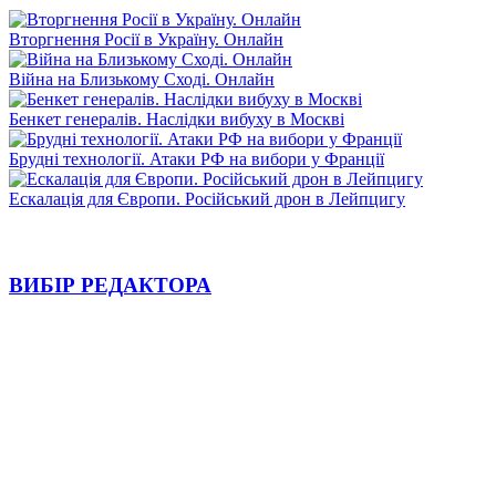
Вторгнення Росії в Україну. Онлайн
Війна на Близькому Сході. Онлайн
Бенкет генералів. Наслідки вибуху в Москві
Брудні технології. Атаки РФ на вибори у Франції
Ескалація для Європи. Російський дрон в Лейпцигу
ВИБІР РЕДАКТОРА