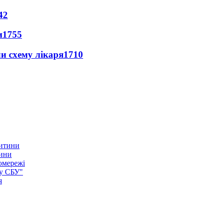
42
и
1755
ли схему лікаря
1710
тини
омережі
ку СБУ"
я