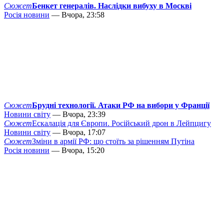
Сюжет
Бенкет генералів. Наслідки вибуху в Москві
Росія новини
— Вчора, 23:58
Сюжет
Брудні технології. Атаки РФ на вибори у Франції
Новини світу
— Вчора, 23:39
Сюжет
Ескалація для Європи. Російський дрон в Лейпцигу
Новини світу
— Вчора, 17:07
Сюжет
Зміни в армії РФ: що стоїть за рішенням Путіна
Росія новини
— Вчора, 15:20