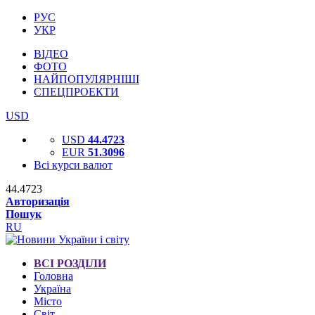
РУС
УКР
ВІДЕО
ФОТО
НАЙПОПУЛЯРНІШІ
СПЕЦПРОЕКТИ
USD
USD
44.4723
EUR
51.3096
Всі курси валют
44.4723
Авторизація
Пошук
RU
ВСІ РОЗДІЛИ
Головна
Україна
Місто
Світ