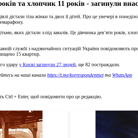
 років та хлопчик 11 років - загинули вна
дівлі дістали тіла жінки та двох її дітей. Про це увечері в понед
лемарафону.
ьми, яких дістали з-під завалів. Це дівчинка дев’яти років, хлопч
жавній службі з надзвичайних ситуацій України повідомляють про
знищено 15 квартир.
ого удару
у Києві загинули 27 людей
, ще 82 постраждали.
уйтесь на наші канали
https://t.me/korrespondentnet
та
WhatsApp
ь Ctrl + Enter, щоб повідомити про це редакцію.