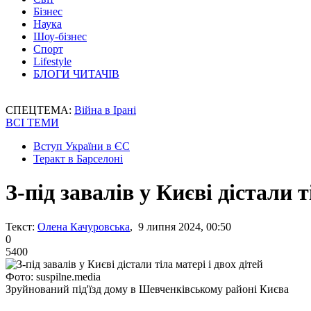
Бізнес
Наука
Шоу-бізнес
Спорт
Lifestyle
БЛОГИ ЧИТАЧІВ
СПЕЦТЕМА:
Війна в Ірані
ВСІ ТЕМИ
Вступ України в ЄС
Теракт в Барселоні
З-під завалів у Києві дістали т
Текст:
Олена Качуровська
, 9 липня 2024, 00:50
0
5400
Фото: suspilne.media
Зруйнований під'їзд дому в Шевченківському районі Києва